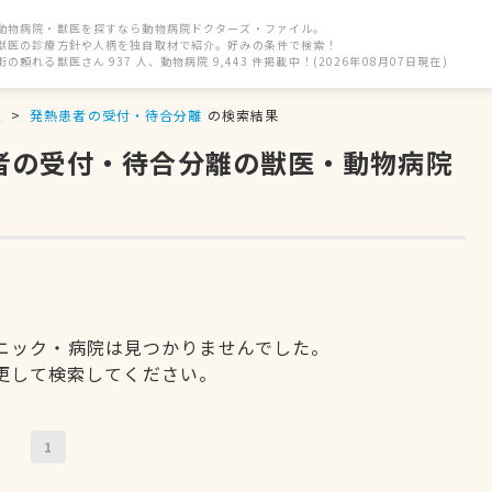
動物病院・獣医を探すなら動物病院ドクターズ・ファイル。
獣医の診療方針や人柄を独自取材で紹介。好みの条件で検索！
街の頼れる獣医さん 937 人、動物病院 9,443 件掲載中！(2026年08月07日現在)
駅
発熱患者の受付・待合分離
の検索結果
患者の受付・待合分離の獣医・動物病院
ニック・病院は見つかりませんでした。
更して検索してください。
1