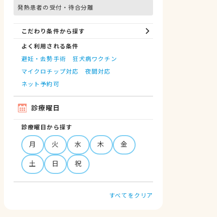
発熱患者の受付・待合分離
こだわり条件から探す
よく利用される条件
避妊・去勢手術
狂犬病ワクチン
マイクロチップ対応
夜間対応
ネット予約可
診療曜日
診療曜日から探す
月
火
水
木
金
土
日
祝
すべてをクリア