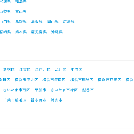
宮城県
福島県
山梨県
富山県
山口県
鳥取県
島根県
岡山県
広島県
宮崎県
熊本県
鹿児島県
沖縄県
新宿区
江東区
江戸川区
品川区
中野区
都筑区
横浜市港北区
横浜市港南区
横浜市鶴見区
横浜市戸塚区
横浜
さいたま市南区
草加市
さいたま市緑区
越谷市
千葉市稲毛区
習志野市
浦安市