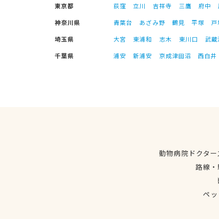
東京都
荻窪
立川
吉祥寺
三鷹
府中
神奈川県
青葉台
あざみ野
鶴見
平塚
戸
埼玉県
大宮
東浦和
志木
東川口
武蔵
千葉県
浦安
新浦安
京成津田沼
西白井
動物病院ドクター
路線・
ペッ