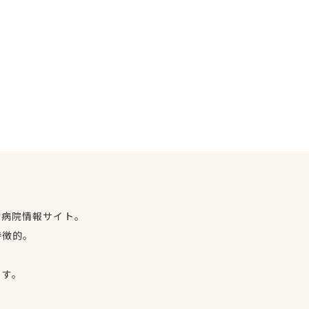
物病院情報サイト。
特徴的。
、
ます。