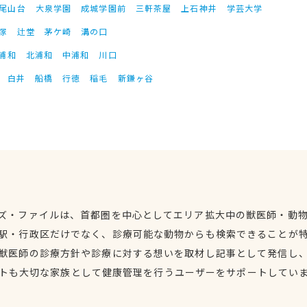
尾山台
大泉学園
成城学園前
三軒茶屋
上石神井
学芸大学
塚
辻堂
茅ケ崎
溝の口
浦和
北浦和
中浦和
川口
白井
船橋
行徳
稲毛
新鎌ヶ谷
ズ・ファイルは、首都圏を中心としてエリア拡大中の獣医師・動
駅・行政区だけでなく、診療可能な動物からも検索できることが
獣医師の診療方針や診療に対する想いを取材し記事として発信し
トも大切な家族として健康管理を行うユーザーをサポートしてい