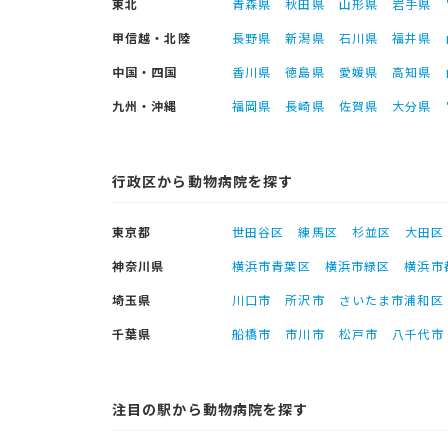
東北
青森県
秋田県
山形県
岩手県
甲信越・北陸
長野県
新潟県
石川県
福井県
中国・四国
香川県
徳島県
愛媛県
高知県
九州・沖縄
福岡県
長崎県
佐賀県
大分県
行政区から動物病院を探す
東京都
世田谷区
練馬区
杉並区
大田区
神奈川県
横浜市青葉区
横浜市緑区
横浜市
埼玉県
川口市
所沢市
さいたま市浦和区
千葉県
船橋市
市川市
松戸市
八千代市
注目の駅から動物病院を探す