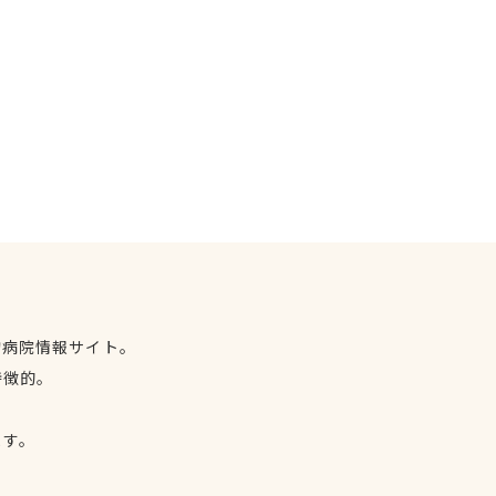
物病院情報サイト。
特徴的。
、
ます。