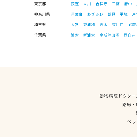
東京都
荻窪
立川
吉祥寺
三鷹
府中
神奈川県
青葉台
あざみ野
鶴見
平塚
戸
埼玉県
大宮
東浦和
志木
東川口
武蔵
千葉県
浦安
新浦安
京成津田沼
西白井
動物病院ドクター
路線・
ペッ