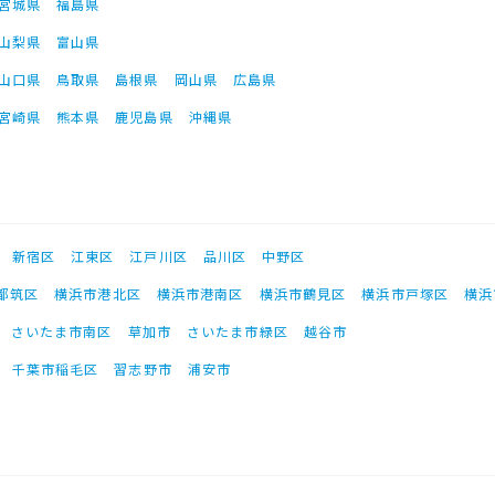
宮城県
福島県
山梨県
富山県
山口県
鳥取県
島根県
岡山県
広島県
宮崎県
熊本県
鹿児島県
沖縄県
新宿区
江東区
江戸川区
品川区
中野区
都筑区
横浜市港北区
横浜市港南区
横浜市鶴見区
横浜市戸塚区
横浜
さいたま市南区
草加市
さいたま市緑区
越谷市
千葉市稲毛区
習志野市
浦安市