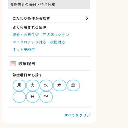
発熱患者の受付・待合分離
こだわり条件から探す
よく利用される条件
避妊・去勢手術
狂犬病ワクチン
マイクロチップ対応
夜間対応
ネット予約可
診療曜日
診療曜日から探す
月
火
水
木
金
土
日
祝
すべてをクリア