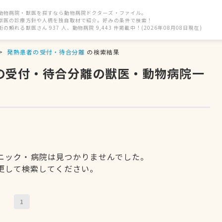
動物病院・獣医を探すなら動物病院ドクターズ・ファイル。
獣医の診療方針や人柄を独自取材で紹介。好みの条件で検索！
街の頼れる獣医さん 937 人、動物病院 9,443 件掲載中！(2026年08月08日現在)
発熱患者の受付・待合分離
の検索結果
者の受付・待合分離の獣医・動物病院一
ニック・病院は見つかりませんでした。
更して検索してください。
1