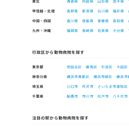
東北
青森県
秋田県
山形県
岩手県
甲信越・北陸
長野県
新潟県
石川県
福井県
中国・四国
香川県
徳島県
愛媛県
高知県
九州・沖縄
福岡県
長崎県
佐賀県
大分県
行政区から動物病院を探す
東京都
世田谷区
練馬区
杉並区
大田区
神奈川県
横浜市青葉区
横浜市緑区
横浜市
埼玉県
川口市
所沢市
さいたま市浦和区
千葉県
船橋市
市川市
松戸市
八千代市
注目の駅から動物病院を探す