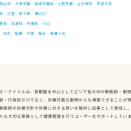
尾山台
大泉学園
成城学園前
三軒茶屋
上石神井
学芸大学
塚
辻堂
茅ケ崎
溝の口
浦和
北浦和
中浦和
川口
白井
船橋
行徳
稲毛
新鎌ヶ谷
ズ・ファイルは、首都圏を中心としてエリア拡大中の獣医師・動
駅・行政区だけでなく、診療可能な動物からも検索できることが
獣医師の診療方針や診療に対する想いを取材し記事として発信し
トも大切な家族として健康管理を行うユーザーをサポートしてい