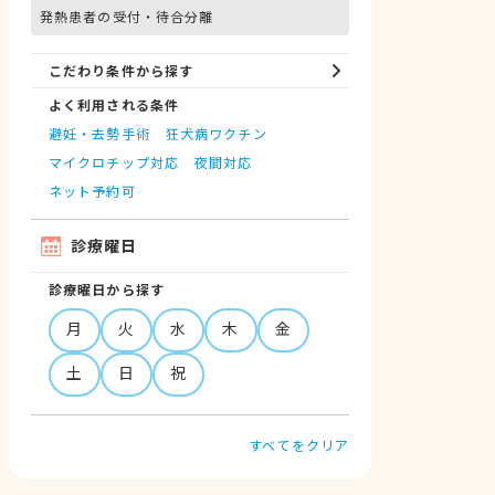
発熱患者の受付・待合分離
こだわり条件から探す
よく利用される条件
避妊・去勢手術
狂犬病ワクチン
マイクロチップ対応
夜間対応
ネット予約可
診療曜日
診療曜日から探す
月
火
水
木
金
土
日
祝
すべてをクリア