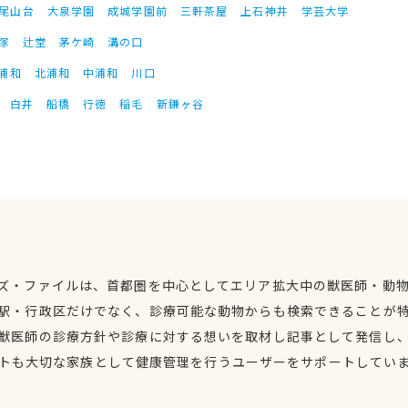
尾山台
大泉学園
成城学園前
三軒茶屋
上石神井
学芸大学
塚
辻堂
茅ケ崎
溝の口
浦和
北浦和
中浦和
川口
白井
船橋
行徳
稲毛
新鎌ヶ谷
ズ・ファイルは、首都圏を中心としてエリア拡大中の獣医師・動
駅・行政区だけでなく、診療可能な動物からも検索できることが
獣医師の診療方針や診療に対する想いを取材し記事として発信し
トも大切な家族として健康管理を行うユーザーをサポートしてい