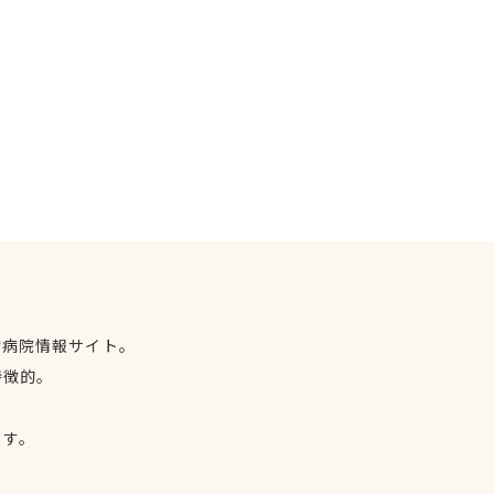
物病院情報サイト。
特徴的。
、
ます。