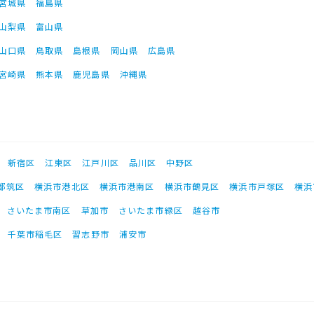
宮城県
福島県
山梨県
富山県
山口県
鳥取県
島根県
岡山県
広島県
宮崎県
熊本県
鹿児島県
沖縄県
新宿区
江東区
江戸川区
品川区
中野区
都筑区
横浜市港北区
横浜市港南区
横浜市鶴見区
横浜市戸塚区
横浜
さいたま市南区
草加市
さいたま市緑区
越谷市
千葉市稲毛区
習志野市
浦安市