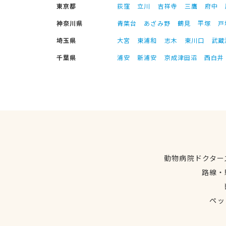
東京都
荻窪
立川
吉祥寺
三鷹
府中
神奈川県
青葉台
あざみ野
鶴見
平塚
戸
埼玉県
大宮
東浦和
志木
東川口
武蔵
千葉県
浦安
新浦安
京成津田沼
西白井
動物病院ドクター
路線・
ペッ