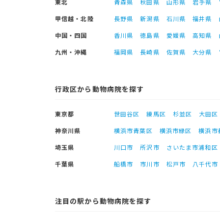
東北
青森県
秋田県
山形県
岩手県
甲信越・北陸
長野県
新潟県
石川県
福井県
中国・四国
香川県
徳島県
愛媛県
高知県
九州・沖縄
福岡県
長崎県
佐賀県
大分県
行政区から動物病院を探す
東京都
世田谷区
練馬区
杉並区
大田区
神奈川県
横浜市青葉区
横浜市緑区
横浜市
埼玉県
川口市
所沢市
さいたま市浦和区
千葉県
船橋市
市川市
松戸市
八千代市
注目の駅から動物病院を探す