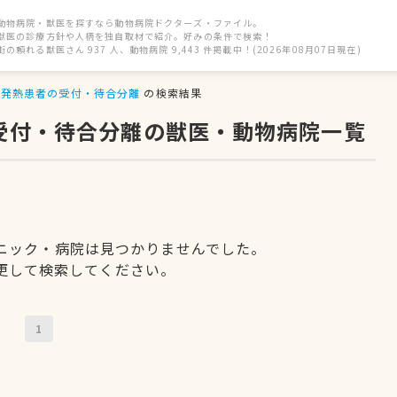
動物病院・獣医を探すなら動物病院ドクターズ・ファイル。
獣医の診療方針や人柄を独自取材で紹介。好みの条件で検索！
街の頼れる獣医さん 937 人、動物病院 9,443 件掲載中！(2026年08月07日現在)
発熱患者の受付・待合分離
の検索結果
の受付・待合分離の獣医・動物病院一覧
ニック・病院は見つかりませんでした。
更して検索してください。
1