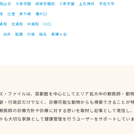
尾山台
大泉学園
成城学園前
三軒茶屋
上石神井
学芸大学
塚
辻堂
茅ケ崎
溝の口
浦和
北浦和
中浦和
川口
白井
船橋
行徳
稲毛
新鎌ヶ谷
ズ・ファイルは、首都圏を中心としてエリア拡大中の獣医師・動
駅・行政区だけでなく、診療可能な動物からも検索できることが
獣医師の診療方針や診療に対する想いを取材し記事として発信し
トも大切な家族として健康管理を行うユーザーをサポートしてい