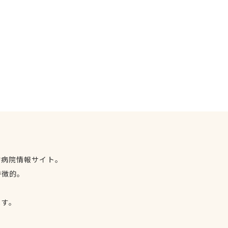
物病院情報サイト。
特徴的。
、
ます。