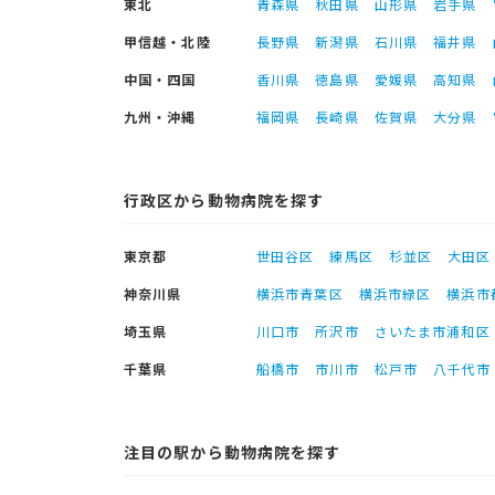
東北
青森県
秋田県
山形県
岩手県
甲信越・北陸
長野県
新潟県
石川県
福井県
中国・四国
香川県
徳島県
愛媛県
高知県
九州・沖縄
福岡県
長崎県
佐賀県
大分県
行政区から動物病院を探す
東京都
世田谷区
練馬区
杉並区
大田区
神奈川県
横浜市青葉区
横浜市緑区
横浜市
埼玉県
川口市
所沢市
さいたま市浦和区
千葉県
船橋市
市川市
松戸市
八千代市
注目の駅から動物病院を探す