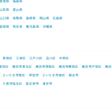
宮城県
福島県
山梨県
富山県
山口県
鳥取県
島根県
岡山県
広島県
宮崎県
熊本県
鹿児島県
沖縄県
新宿区
江東区
江戸川区
品川区
中野区
都筑区
横浜市港北区
横浜市港南区
横浜市鶴見区
横浜市戸塚区
横浜
さいたま市南区
草加市
さいたま市緑区
越谷市
千葉市稲毛区
習志野市
浦安市