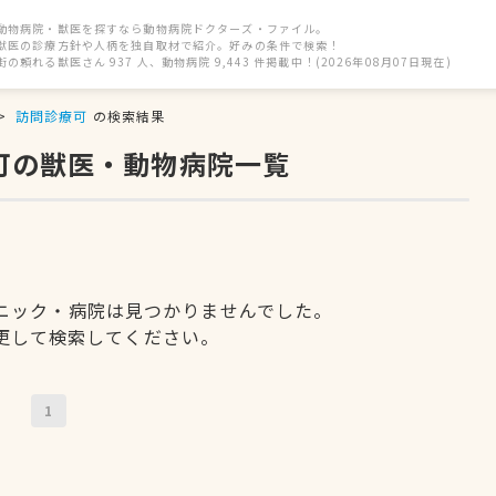
動物病院・獣医を探すなら動物病院ドクターズ・ファイル。
獣医の診療方針や人柄を独自取材で紹介。好みの条件で検索！
街の頼れる獣医さん 937 人、動物病院 9,443 件掲載中！(2026年08月07日現在)
訪問診療可
の検索結果
可の獣医・動物病院一覧
ニック・病院は見つかりませんでした。
更して検索してください。
1