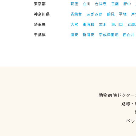
東京都
荻窪
立川
吉祥寺
三鷹
府中
神奈川県
青葉台
あざみ野
鶴見
平塚
戸
埼玉県
大宮
東浦和
志木
東川口
武蔵
千葉県
浦安
新浦安
京成津田沼
西白井
動物病院ドクター
路線・
ペッ