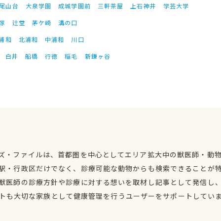
尾山台
大泉学園
成城学園前
三軒茶屋
上石神井
学芸大学
塚
辻堂
茅ケ崎
溝の口
浦和
北浦和
中浦和
川口
白井
船橋
行徳
稲毛
新鎌ヶ谷
ズ・ファイルは、首都圏を中心としてエリア拡大中の獣医師・動
駅・行政区だけでなく、診療可能な動物からも検索できることが
獣医師の診療方針や診療に対する想いを取材し記事として発信し
トも大切な家族として健康管理を行うユーザーをサポートしてい