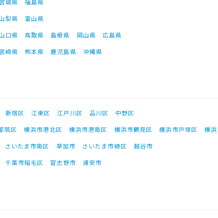
宮城県
福島県
山梨県
富山県
山口県
鳥取県
島根県
岡山県
広島県
宮崎県
熊本県
鹿児島県
沖縄県
新宿区
江東区
江戸川区
品川区
中野区
都筑区
横浜市港北区
横浜市港南区
横浜市鶴見区
横浜市戸塚区
横浜
さいたま市南区
草加市
さいたま市緑区
越谷市
千葉市稲毛区
習志野市
浦安市