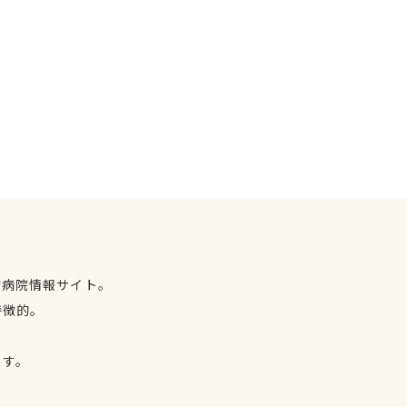
物病院情報サイト。
特徴的。
、
ます。