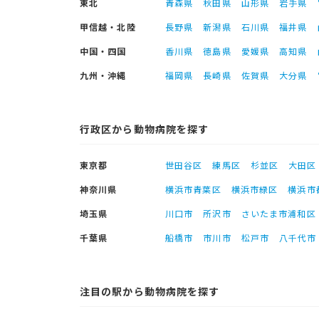
東北
青森県
秋田県
山形県
岩手県
甲信越・北陸
長野県
新潟県
石川県
福井県
中国・四国
香川県
徳島県
愛媛県
高知県
九州・沖縄
福岡県
長崎県
佐賀県
大分県
行政区から動物病院を探す
東京都
世田谷区
練馬区
杉並区
大田区
神奈川県
横浜市青葉区
横浜市緑区
横浜市
埼玉県
川口市
所沢市
さいたま市浦和区
千葉県
船橋市
市川市
松戸市
八千代市
注目の駅から動物病院を探す