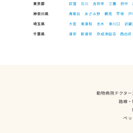
東京都
荻窪
立川
吉祥寺
三鷹
府中
神奈川県
青葉台
あざみ野
鶴見
平塚
戸
埼玉県
大宮
東浦和
志木
東川口
武蔵
千葉県
浦安
新浦安
京成津田沼
西白井
動物病院ドクター
路線・
ペッ