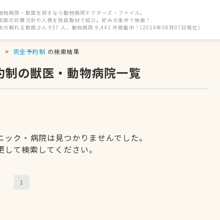
動物病院・獣医を探すなら動物病院ドクターズ・ファイル。
獣医の診療方針や人柄を独自取材で紹介。好みの条件で検索！
街の頼れる獣医さん 937 人、動物病院 9,443 件掲載中！(2026年08月07日現在)
駅
完全予約制
の検索結果
約制の獣医・動物病院一覧
ニック・病院は見つかりませんでした。
更して検索してください。
1