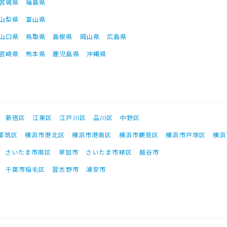
宮城県
福島県
山梨県
富山県
山口県
鳥取県
島根県
岡山県
広島県
宮崎県
熊本県
鹿児島県
沖縄県
新宿区
江東区
江戸川区
品川区
中野区
都筑区
横浜市港北区
横浜市港南区
横浜市鶴見区
横浜市戸塚区
横浜
さいたま市南区
草加市
さいたま市緑区
越谷市
千葉市稲毛区
習志野市
浦安市