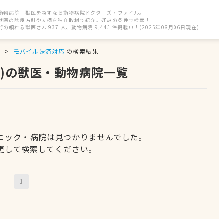
動物病院・獣医を探すなら動物病院ドクターズ・ファイル。
獣医の診療方針や人柄を独自取材で紹介。好みの条件で検索！
街の頼れる獣医さん 937 人、動物病院 9,443 件掲載中！(2026年08月06日現在)
市
モバイル決済対応
の検索結果
)の獣医・動物病院一覧
ニック・病院は見つかりませんでした。
更して検索してください。
1