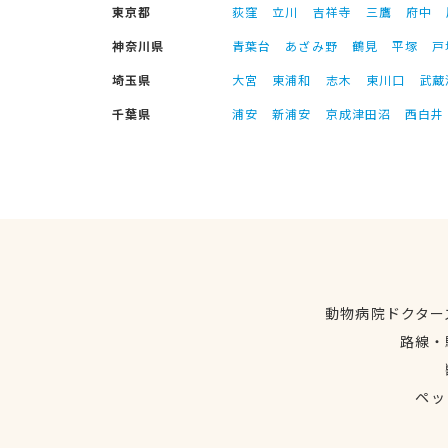
東京都
荻窪
立川
吉祥寺
三鷹
府中
神奈川県
青葉台
あざみ野
鶴見
平塚
戸
埼玉県
大宮
東浦和
志木
東川口
武蔵
千葉県
浦安
新浦安
京成津田沼
西白井
動物病院ドクター
路線・
ペッ