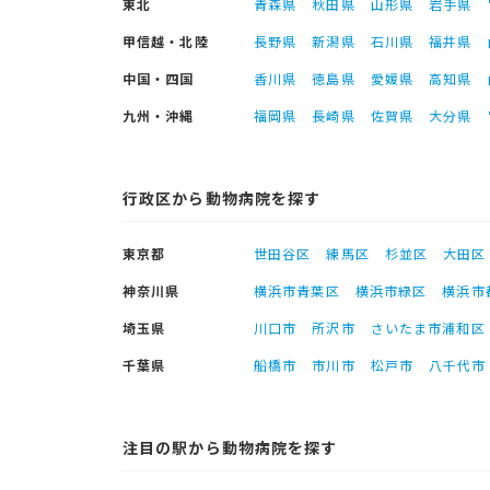
東北
青森県
秋田県
山形県
岩手県
甲信越・北陸
長野県
新潟県
石川県
福井県
中国・四国
香川県
徳島県
愛媛県
高知県
九州・沖縄
福岡県
長崎県
佐賀県
大分県
行政区から動物病院を探す
東京都
世田谷区
練馬区
杉並区
大田区
神奈川県
横浜市青葉区
横浜市緑区
横浜市
埼玉県
川口市
所沢市
さいたま市浦和区
千葉県
船橋市
市川市
松戸市
八千代市
注目の駅から動物病院を探す