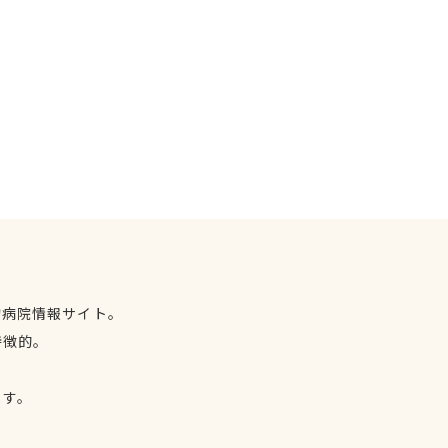
物病院情報サイト。
特徴的。
、
ます。