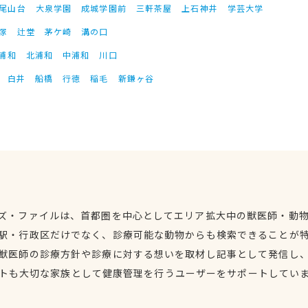
尾山台
大泉学園
成城学園前
三軒茶屋
上石神井
学芸大学
塚
辻堂
茅ケ崎
溝の口
浦和
北浦和
中浦和
川口
白井
船橋
行徳
稲毛
新鎌ヶ谷
ズ・ファイルは、首都圏を中心としてエリア拡大中の獣医師・動
駅・行政区だけでなく、診療可能な動物からも検索できることが
獣医師の診療方針や診療に対する想いを取材し記事として発信し
トも大切な家族として健康管理を行うユーザーをサポートしてい