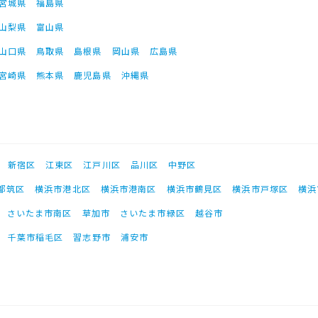
宮城県
福島県
山梨県
富山県
山口県
鳥取県
島根県
岡山県
広島県
宮崎県
熊本県
鹿児島県
沖縄県
新宿区
江東区
江戸川区
品川区
中野区
都筑区
横浜市港北区
横浜市港南区
横浜市鶴見区
横浜市戸塚区
横浜
さいたま市南区
草加市
さいたま市緑区
越谷市
千葉市稲毛区
習志野市
浦安市