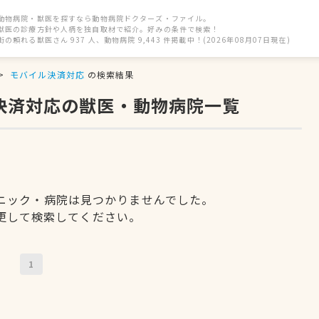
動物病院・獣医を探すなら動物病院ドクターズ・ファイル。
獣医の診療方針や人柄を独自取材で紹介。好みの条件で検索！
街の頼れる獣医さん 937 人、動物病院 9,443 件掲載中！(2026年08月07日現在)
モバイル決済対応
の検索結果
ル決済対応の獣医・動物病院一覧
ニック・病院は見つかりませんでした。
更して検索してください。
1