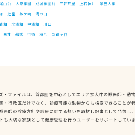
尾山台
大泉学園
成城学園前
三軒茶屋
上石神井
学芸大学
塚
辻堂
茅ケ崎
溝の口
浦和
北浦和
中浦和
川口
白井
船橋
行徳
稲毛
新鎌ヶ谷
ズ・ファイルは、首都圏を中心としてエリア拡大中の獣医師・動
駅・行政区だけでなく、診療可能な動物からも検索できることが
獣医師の診療方針や診療に対する想いを取材し記事として発信し
トも大切な家族として健康管理を行うユーザーをサポートしてい