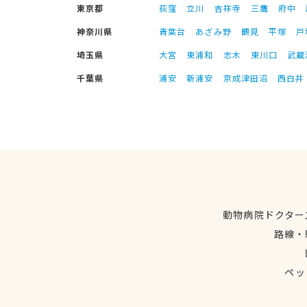
東京都
荻窪
立川
吉祥寺
三鷹
府中
神奈川県
青葉台
あざみ野
鶴見
平塚
戸
埼玉県
大宮
東浦和
志木
東川口
武蔵
千葉県
浦安
新浦安
京成津田沼
西白井
動物病院ドクター
路線・
ペッ