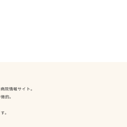
物病院情報サイト。
特徴的。
、
ます。