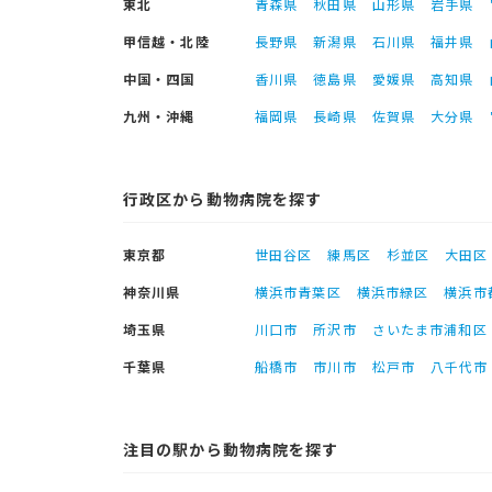
東北
青森県
秋田県
山形県
岩手県
甲信越・北陸
長野県
新潟県
石川県
福井県
中国・四国
香川県
徳島県
愛媛県
高知県
九州・沖縄
福岡県
長崎県
佐賀県
大分県
行政区から動物病院を探す
東京都
世田谷区
練馬区
杉並区
大田区
神奈川県
横浜市青葉区
横浜市緑区
横浜市
埼玉県
川口市
所沢市
さいたま市浦和区
千葉県
船橋市
市川市
松戸市
八千代市
注目の駅から動物病院を探す