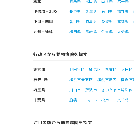
東北
青森県
秋田県
山形県
岩手県
甲信越・北陸
長野県
新潟県
石川県
福井県
中国・四国
香川県
徳島県
愛媛県
高知県
九州・沖縄
福岡県
長崎県
佐賀県
大分県
行政区から動物病院を探す
東京都
世田谷区
練馬区
杉並区
大田区
神奈川県
横浜市青葉区
横浜市緑区
横浜市
埼玉県
川口市
所沢市
さいたま市浦和区
千葉県
船橋市
市川市
松戸市
八千代市
注目の駅から動物病院を探す