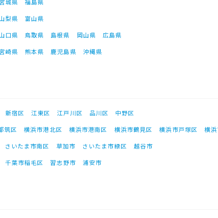
宮城県
福島県
山梨県
富山県
山口県
鳥取県
島根県
岡山県
広島県
宮崎県
熊本県
鹿児島県
沖縄県
新宿区
江東区
江戸川区
品川区
中野区
都筑区
横浜市港北区
横浜市港南区
横浜市鶴見区
横浜市戸塚区
横浜
さいたま市南区
草加市
さいたま市緑区
越谷市
千葉市稲毛区
習志野市
浦安市