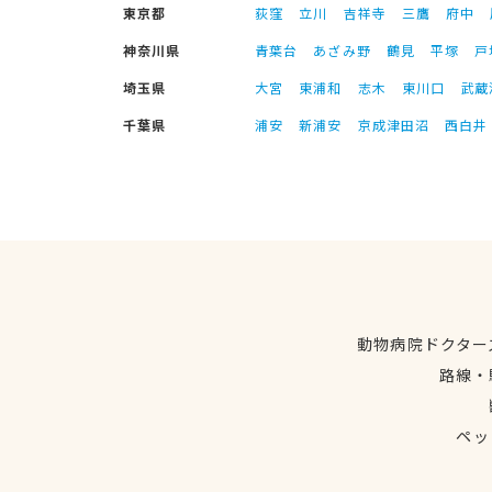
東京都
荻窪
立川
吉祥寺
三鷹
府中
神奈川県
青葉台
あざみ野
鶴見
平塚
戸
埼玉県
大宮
東浦和
志木
東川口
武蔵
千葉県
浦安
新浦安
京成津田沼
西白井
動物病院ドクター
路線・
ペッ