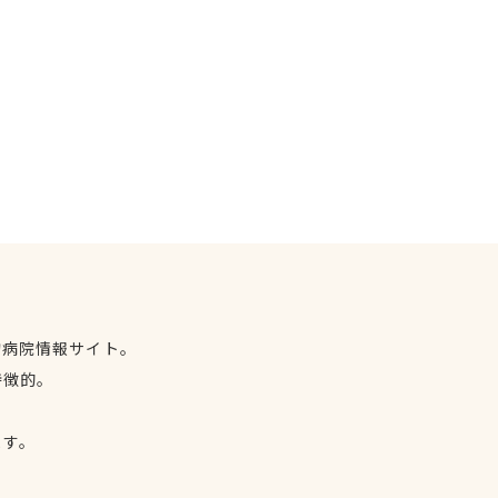
物病院情報サイト。
特徴的。
、
ます。