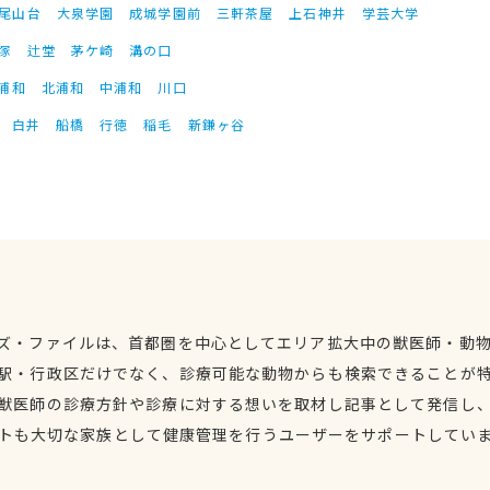
尾山台
大泉学園
成城学園前
三軒茶屋
上石神井
学芸大学
塚
辻堂
茅ケ崎
溝の口
浦和
北浦和
中浦和
川口
白井
船橋
行徳
稲毛
新鎌ヶ谷
ズ・ファイルは、首都圏を中心としてエリア拡大中の獣医師・動
駅・行政区だけでなく、診療可能な動物からも検索できることが
獣医師の診療方針や診療に対する想いを取材し記事として発信し
トも大切な家族として健康管理を行うユーザーをサポートしてい