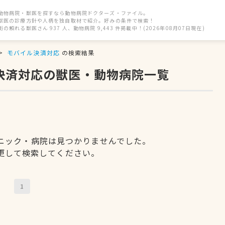
動物病院・獣医を探すなら動物病院ドクターズ・ファイル。
獣医の診療方針や人柄を独自取材で紹介。好みの条件で検索！
街の頼れる獣医さん 937 人、動物病院 9,443 件掲載中！(2026年08月07日現在)
モバイル決済対応
の検索結果
ル決済対応の獣医・動物病院一覧
ニック・病院は見つかりませんでした。
更して検索してください。
1