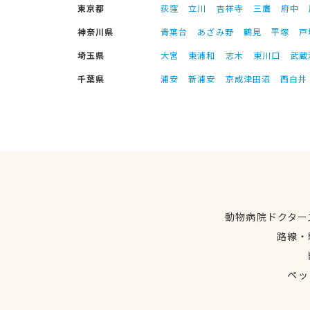
東京都
荻窪
立川
吉祥寺
三鷹
府中
神奈川県
青葉台
あざみ野
鶴見
平塚
戸
埼玉県
大宮
東浦和
志木
東川口
武蔵
千葉県
浦安
新浦安
京成津田沼
西白井
動物病院ドクター
路線・
ペッ