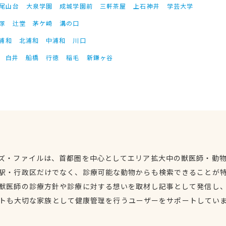
尾山台
大泉学園
成城学園前
三軒茶屋
上石神井
学芸大学
塚
辻堂
茅ケ崎
溝の口
浦和
北浦和
中浦和
川口
白井
船橋
行徳
稲毛
新鎌ヶ谷
ズ・ファイルは、首都圏を中心としてエリア拡大中の獣医師・動
駅・行政区だけでなく、診療可能な動物からも検索できることが
獣医師の診療方針や診療に対する想いを取材し記事として発信し
トも大切な家族として健康管理を行うユーザーをサポートしてい