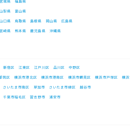
宮城県
福島県
山梨県
富山県
山口県
鳥取県
島根県
岡山県
広島県
宮崎県
熊本県
鹿児島県
沖縄県
新宿区
江東区
江戸川区
品川区
中野区
都筑区
横浜市港北区
横浜市港南区
横浜市鶴見区
横浜市戸塚区
横浜
さいたま市南区
草加市
さいたま市緑区
越谷市
千葉市稲毛区
習志野市
浦安市