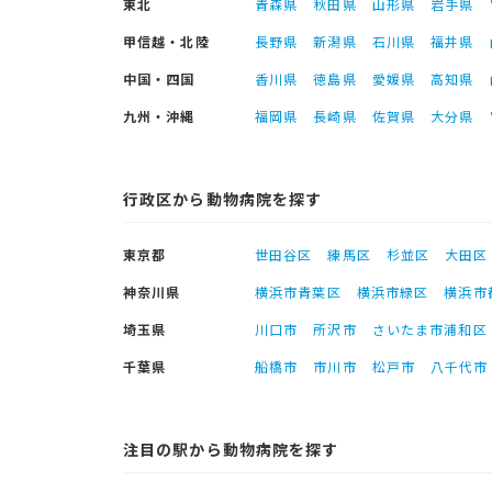
東北
青森県
秋田県
山形県
岩手県
甲信越・北陸
長野県
新潟県
石川県
福井県
中国・四国
香川県
徳島県
愛媛県
高知県
九州・沖縄
福岡県
長崎県
佐賀県
大分県
行政区から動物病院を探す
東京都
世田谷区
練馬区
杉並区
大田区
神奈川県
横浜市青葉区
横浜市緑区
横浜市
埼玉県
川口市
所沢市
さいたま市浦和区
千葉県
船橋市
市川市
松戸市
八千代市
注目の駅から動物病院を探す