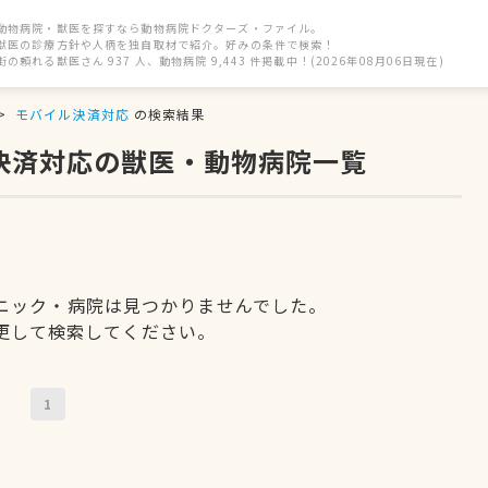
動物病院・獣医を探すなら動物病院ドクターズ・ファイル。
獣医の診療方針や人柄を独自取材で紹介。好みの条件で検索！
街の頼れる獣医さん 937 人、動物病院 9,443 件掲載中！(2026年08月06日現在)
モバイル決済対応
の検索結果
ル決済対応の獣医・動物病院一覧
ニック・病院は見つかりませんでした。
更して検索してください。
1