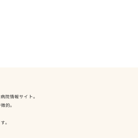
物病院情報サイト。
特徴的。
、
ます。