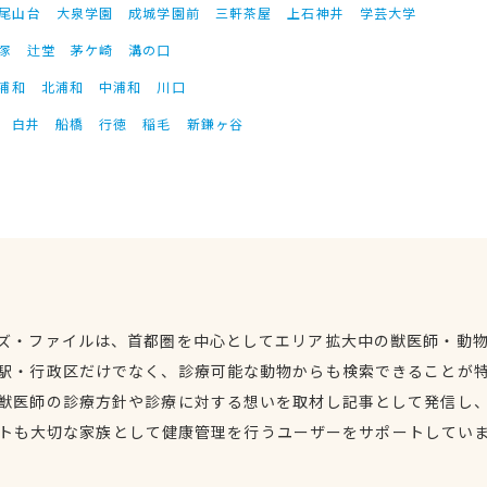
尾山台
大泉学園
成城学園前
三軒茶屋
上石神井
学芸大学
塚
辻堂
茅ケ崎
溝の口
浦和
北浦和
中浦和
川口
白井
船橋
行徳
稲毛
新鎌ヶ谷
ズ・ファイルは、首都圏を中心としてエリア拡大中の獣医師・動
駅・行政区だけでなく、診療可能な動物からも検索できることが
獣医師の診療方針や診療に対する想いを取材し記事として発信し
トも大切な家族として健康管理を行うユーザーをサポートしてい