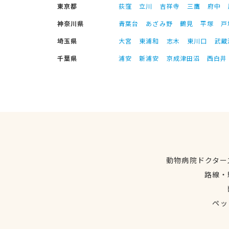
東京都
荻窪
立川
吉祥寺
三鷹
府中
神奈川県
青葉台
あざみ野
鶴見
平塚
戸
埼玉県
大宮
東浦和
志木
東川口
武蔵
千葉県
浦安
新浦安
京成津田沼
西白井
動物病院ドクター
路線・
ペッ