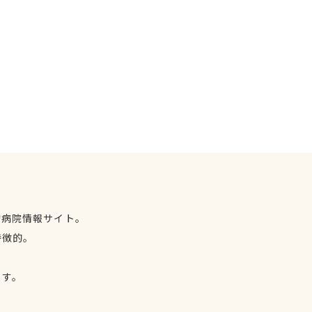
物病院情報サイト。
特徴的。
、
ます。