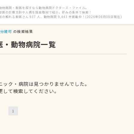
動物病院・獣医を探すなら動物病院ドクターズ・ファイル。
獣医の診療方針や人柄を独自取材で紹介。好みの条件で検索！
街の頼れる獣医さん 937 人、動物病院 9,443 件掲載中！(2026年08月08日現在)
分娩可
の検索結果
医・動物病院一覧
ニック・病院は見つかりませんでした。
更して検索してください。
1