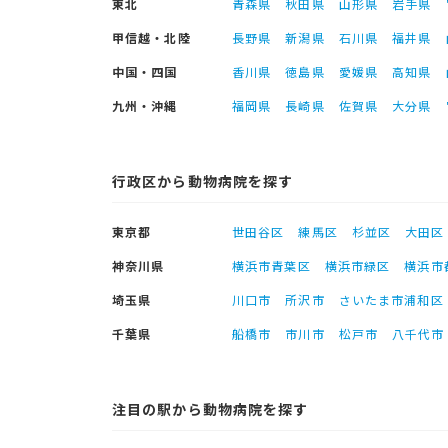
東北
青森県
秋田県
山形県
岩手県
甲信越・北陸
長野県
新潟県
石川県
福井県
中国・四国
香川県
徳島県
愛媛県
高知県
九州・沖縄
福岡県
長崎県
佐賀県
大分県
行政区から動物病院を探す
東京都
世田谷区
練馬区
杉並区
大田区
神奈川県
横浜市青葉区
横浜市緑区
横浜市
埼玉県
川口市
所沢市
さいたま市浦和区
千葉県
船橋市
市川市
松戸市
八千代市
注目の駅から動物病院を探す