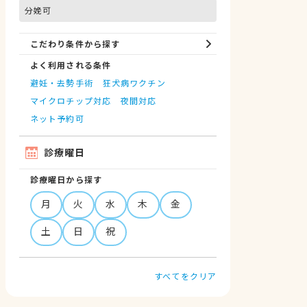
分娩可
こだわり条件から探す
よく利用される条件
避妊・去勢手術
狂犬病ワクチン
マイクロチップ対応
夜間対応
ネット予約可
診療曜日
診療曜日から探す
月
火
水
木
金
土
日
祝
すべてをクリア