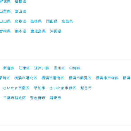
宮城県
福島県
山梨県
富山県
山口県
鳥取県
島根県
岡山県
広島県
宮崎県
熊本県
鹿児島県
沖縄県
新宿区
江東区
江戸川区
品川区
中野区
都筑区
横浜市港北区
横浜市港南区
横浜市鶴見区
横浜市戸塚区
横浜
さいたま市南区
草加市
さいたま市緑区
越谷市
千葉市稲毛区
習志野市
浦安市