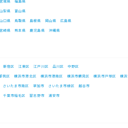
宮城県
福島県
山梨県
富山県
山口県
鳥取県
島根県
岡山県
広島県
宮崎県
熊本県
鹿児島県
沖縄県
新宿区
江東区
江戸川区
品川区
中野区
都筑区
横浜市港北区
横浜市港南区
横浜市鶴見区
横浜市戸塚区
横浜
さいたま市南区
草加市
さいたま市緑区
越谷市
千葉市稲毛区
習志野市
浦安市