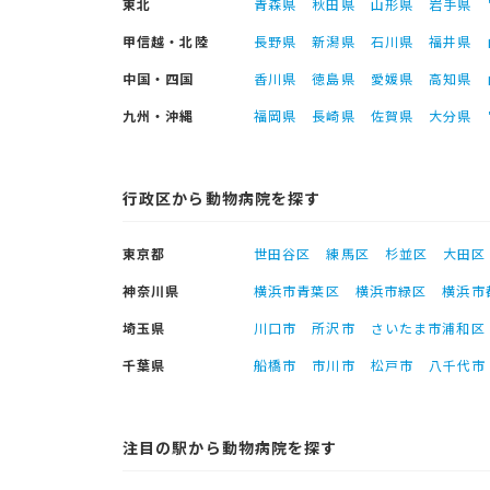
東北
青森県
秋田県
山形県
岩手県
甲信越・北陸
長野県
新潟県
石川県
福井県
中国・四国
香川県
徳島県
愛媛県
高知県
九州・沖縄
福岡県
長崎県
佐賀県
大分県
行政区から動物病院を探す
東京都
世田谷区
練馬区
杉並区
大田区
神奈川県
横浜市青葉区
横浜市緑区
横浜市
埼玉県
川口市
所沢市
さいたま市浦和区
千葉県
船橋市
市川市
松戸市
八千代市
注目の駅から動物病院を探す