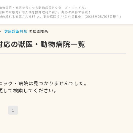
動物病院・獣医を探すなら動物病院ドクターズ・ファイル。
獣医の診療方針や人柄を独自取材で紹介。好みの条件で検索！
街の頼れる獣医さん 937 人、動物病院 9,443 件掲載中！(2026年08月06日現在)
健康診断対応
の検索結果
対応の獣医・動物病院一覧
ニック・病院は見つかりませんでした。
更して検索してください。
1