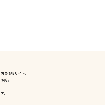
物病院情報サイト。
特徴的。
、
ます。