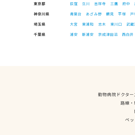
東京都
荻窪
立川
吉祥寺
三鷹
府中
神奈川県
青葉台
あざみ野
鶴見
平塚
戸
埼玉県
大宮
東浦和
志木
東川口
武蔵
千葉県
浦安
新浦安
京成津田沼
西白井
動物病院ドクター
路線・
ペッ