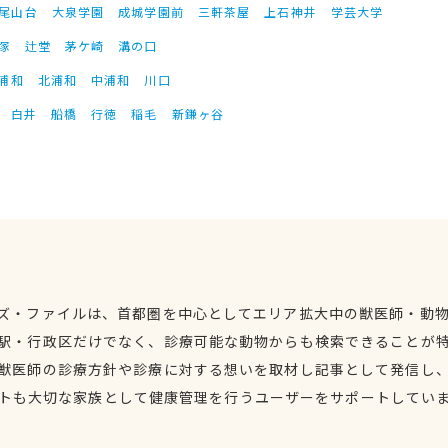
尾山台
大泉学園
成城学園前
三軒茶屋
上石神井
学芸大学
塚
辻堂
茅ケ崎
溝の口
浦和
北浦和
中浦和
川口
白井
船橋
行徳
稲毛
新鎌ヶ谷
ズ・ファイルは、首都圏を中心としてエリア拡大中の獣医師・動
駅・行政区だけでなく、診療可能な動物からも検索できることが
獣医師の診療方針や診療に対する想いを取材し記事として発信し
トも大切な家族として健康管理を行うユーザーをサポートしてい