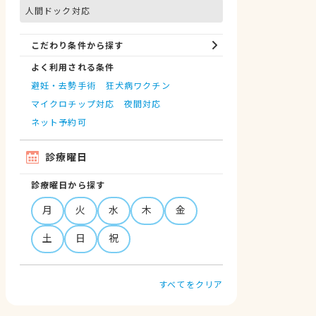
人間ドック対応
こだわり条件から探す
よく利用される条件
避妊・去勢手術
狂犬病ワクチン
マイクロチップ対応
夜間対応
ネット予約可
診療曜日
診療曜日から探す
月
火
水
木
金
土
日
祝
すべてをクリア