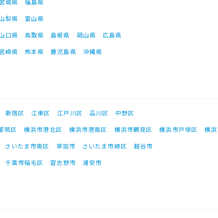
宮城県
福島県
山梨県
富山県
山口県
鳥取県
島根県
岡山県
広島県
宮崎県
熊本県
鹿児島県
沖縄県
新宿区
江東区
江戸川区
品川区
中野区
都筑区
横浜市港北区
横浜市港南区
横浜市鶴見区
横浜市戸塚区
横浜
さいたま市南区
草加市
さいたま市緑区
越谷市
千葉市稲毛区
習志野市
浦安市