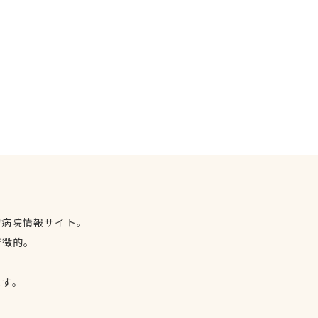
物病院情報サイト。
特徴的。
、
ます。