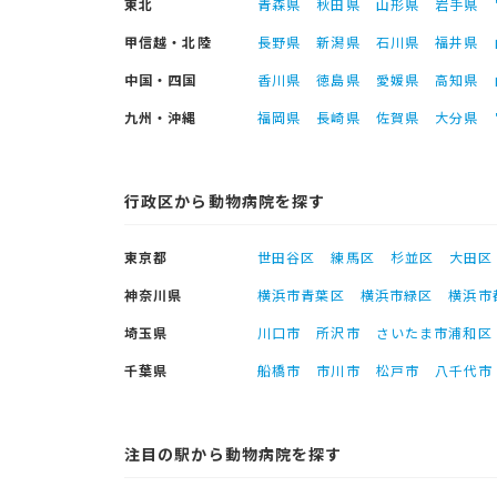
東北
青森県
秋田県
山形県
岩手県
甲信越・北陸
長野県
新潟県
石川県
福井県
中国・四国
香川県
徳島県
愛媛県
高知県
九州・沖縄
福岡県
長崎県
佐賀県
大分県
行政区から動物病院を探す
東京都
世田谷区
練馬区
杉並区
大田区
神奈川県
横浜市青葉区
横浜市緑区
横浜市
埼玉県
川口市
所沢市
さいたま市浦和区
千葉県
船橋市
市川市
松戸市
八千代市
注目の駅から動物病院を探す