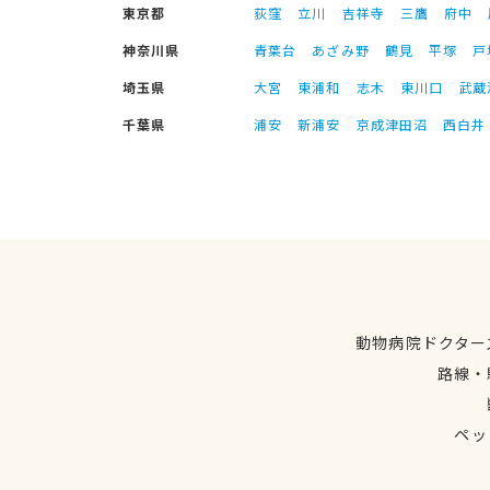
東京都
荻窪
立川
吉祥寺
三鷹
府中
神奈川県
青葉台
あざみ野
鶴見
平塚
戸
埼玉県
大宮
東浦和
志木
東川口
武蔵
千葉県
浦安
新浦安
京成津田沼
西白井
動物病院ドクター
路線・
ペッ