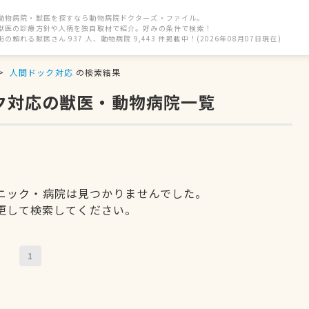
動物病院・獣医を探すなら動物病院ドクターズ・ファイル。
獣医の診療方針や人柄を独自取材で紹介。好みの条件で検索！
街の頼れる獣医さん 937 人、動物病院 9,443 件掲載中！(2026年08月07日現在)
人間ドック対応
の検索結果
ック対応の獣医・動物病院一覧
ニック・病院は見つかりませんでした。
更して検索してください。
1