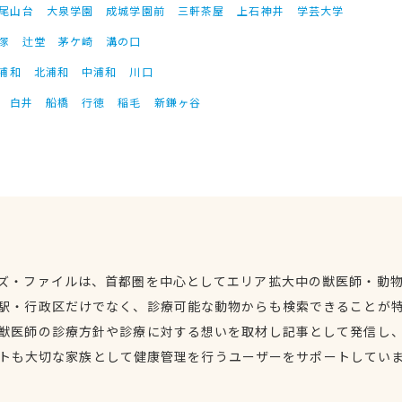
尾山台
大泉学園
成城学園前
三軒茶屋
上石神井
学芸大学
塚
辻堂
茅ケ崎
溝の口
浦和
北浦和
中浦和
川口
白井
船橋
行徳
稲毛
新鎌ヶ谷
ズ・ファイルは、首都圏を中心としてエリア拡大中の獣医師・動
駅・行政区だけでなく、診療可能な動物からも検索できることが
獣医師の診療方針や診療に対する想いを取材し記事として発信し
トも大切な家族として健康管理を行うユーザーをサポートしてい