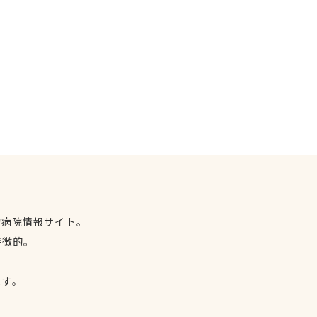
物病院情報サイト。
特徴的。
、
ます。