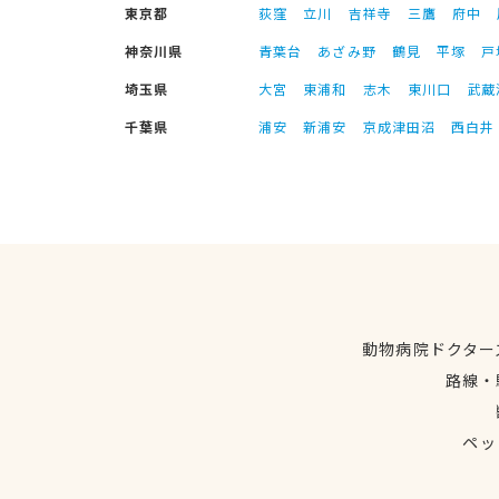
東京都
荻窪
立川
吉祥寺
三鷹
府中
神奈川県
青葉台
あざみ野
鶴見
平塚
戸
埼玉県
大宮
東浦和
志木
東川口
武蔵
千葉県
浦安
新浦安
京成津田沼
西白井
動物病院ドクター
路線・
ペッ