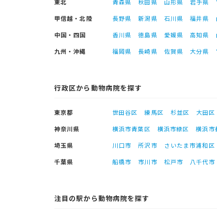
東北
青森県
秋田県
山形県
岩手県
甲信越・北陸
長野県
新潟県
石川県
福井県
中国・四国
香川県
徳島県
愛媛県
高知県
九州・沖縄
福岡県
長崎県
佐賀県
大分県
行政区から動物病院を探す
東京都
世田谷区
練馬区
杉並区
大田区
神奈川県
横浜市青葉区
横浜市緑区
横浜市
埼玉県
川口市
所沢市
さいたま市浦和区
千葉県
船橋市
市川市
松戸市
八千代市
注目の駅から動物病院を探す