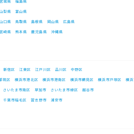
宮城県
福島県
山梨県
富山県
山口県
鳥取県
島根県
岡山県
広島県
宮崎県
熊本県
鹿児島県
沖縄県
新宿区
江東区
江戸川区
品川区
中野区
都筑区
横浜市港北区
横浜市港南区
横浜市鶴見区
横浜市戸塚区
横浜
さいたま市南区
草加市
さいたま市緑区
越谷市
千葉市稲毛区
習志野市
浦安市