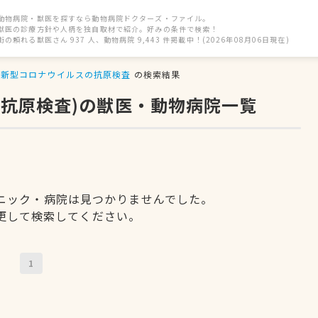
動物病院・獣医を探すなら動物病院ドクターズ・ファイル。
獣医の診療方針や人柄を独自取材で紹介。好みの条件で検索！
街の頼れる獣医さん 937 人、動物病院 9,443 件掲載中！(2026年08月06日現在)
新型コロナウイルスの抗原検査
の検索結果
の抗原検査)の獣医・動物病院一覧
ニック・病院は見つかりませんでした。
更して検索してください。
1