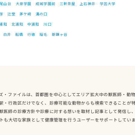
尾山台
大泉学園
成城学園前
三軒茶屋
上石神井
学芸大学
塚
辻堂
茅ケ崎
溝の口
浦和
北浦和
中浦和
川口
白井
船橋
行徳
稲毛
新鎌ヶ谷
ズ・ファイルは、首都圏を中心としてエリア拡大中の獣医師・動
駅・行政区だけでなく、診療可能な動物からも検索できることが
獣医師の診療方針や診療に対する想いを取材し記事として発信し
トも大切な家族として健康管理を行うユーザーをサポートしてい