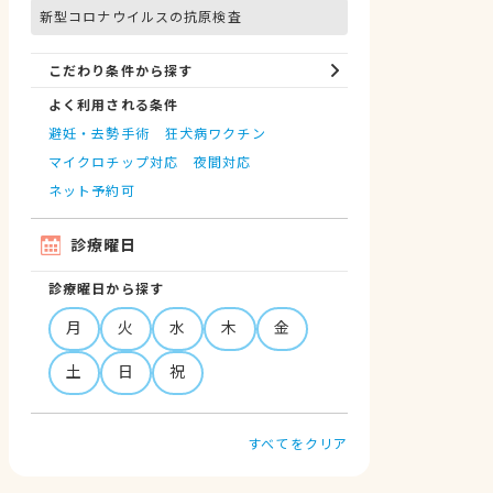
新型コロナウイルスの抗原検査
こだわり条件から探す
よく利用される条件
避妊・去勢手術
狂犬病ワクチン
マイクロチップ対応
夜間対応
ネット予約可
診療曜日
診療曜日から探す
月
火
水
木
金
土
日
祝
すべてをクリア