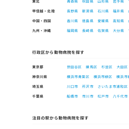
東北
青森県
秋田県
山形県
岩手県
甲信越・北陸
長野県
新潟県
石川県
福井県
中国・四国
香川県
徳島県
愛媛県
高知県
九州・沖縄
福岡県
長崎県
佐賀県
大分県
行政区から動物病院を探す
東京都
世田谷区
練馬区
杉並区
大田区
神奈川県
横浜市青葉区
横浜市緑区
横浜市
埼玉県
川口市
所沢市
さいたま市浦和区
千葉県
船橋市
市川市
松戸市
八千代市
注目の駅から動物病院を探す