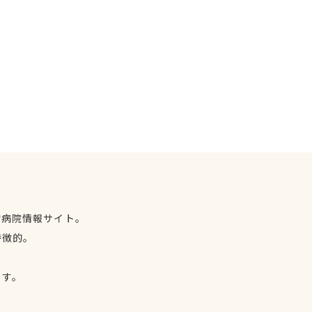
物病院情報サイト。
特徴的。
、
ます。