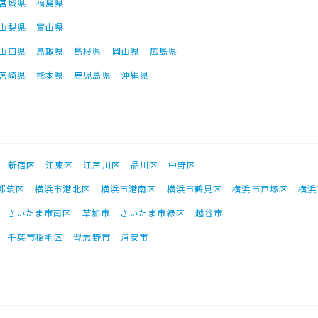
宮城県
福島県
山梨県
富山県
山口県
鳥取県
島根県
岡山県
広島県
宮崎県
熊本県
鹿児島県
沖縄県
新宿区
江東区
江戸川区
品川区
中野区
都筑区
横浜市港北区
横浜市港南区
横浜市鶴見区
横浜市戸塚区
横浜
さいたま市南区
草加市
さいたま市緑区
越谷市
千葉市稲毛区
習志野市
浦安市