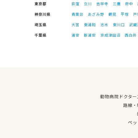
東京都
荻窪
立川
吉祥寺
三鷹
府中
神奈川県
青葉台
あざみ野
鶴見
平塚
戸
埼玉県
大宮
東浦和
志木
東川口
武蔵
千葉県
浦安
新浦安
京成津田沼
西白井
動物病院ドクター
路線・
ペッ