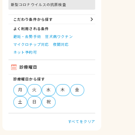
新型コロナウイルスの抗原検査
こだわり条件から探す
よく利用される条件
避妊・去勢手術
狂犬病ワクチン
マイクロチップ対応
夜間対応
ネット予約可
診療曜日
診療曜日から探す
月
火
水
木
金
土
日
祝
すべてをクリア