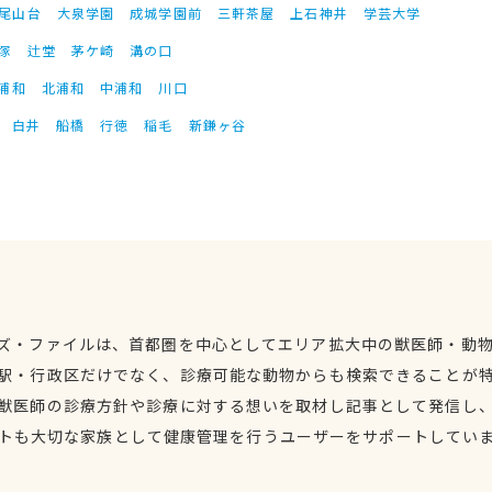
尾山台
大泉学園
成城学園前
三軒茶屋
上石神井
学芸大学
塚
辻堂
茅ケ崎
溝の口
浦和
北浦和
中浦和
川口
白井
船橋
行徳
稲毛
新鎌ヶ谷
ズ・ファイルは、首都圏を中心としてエリア拡大中の獣医師・動
駅・行政区だけでなく、診療可能な動物からも検索できることが
獣医師の診療方針や診療に対する想いを取材し記事として発信し
トも大切な家族として健康管理を行うユーザーをサポートしてい