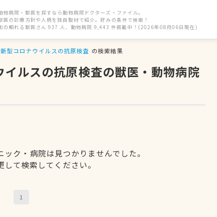
動物病院・獣医を探すなら動物病院ドクターズ・ファイル。
獣医の診療方針や人柄を独自取材で紹介。好みの条件で検索！
街の頼れる獣医さん 937 人、動物病院 9,443 件掲載中！(2026年08月06日現在)
新型コロナウイルスの抗原検査
の検索結果
ナウイルスの抗原検査の獣医・動物病院
ニック・病院は見つかりませんでした。
更して検索してください。
1