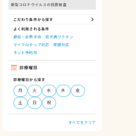
新型コロナウイルスの抗原検査
こだわり条件から探す
よく利用される条件
避妊・去勢手術
狂犬病ワクチン
マイクロチップ対応
夜間対応
ネット予約可
診療曜日
診療曜日から探す
月
火
水
木
金
土
日
祝
すべてをクリア