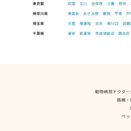
東京都
荻窪
立川
吉祥寺
三鷹
府中
神奈川県
青葉台
あざみ野
鶴見
平塚
戸
埼玉県
大宮
東浦和
志木
東川口
武蔵
千葉県
浦安
新浦安
京成津田沼
西白井
動物病院ドクター
路線・
ペッ