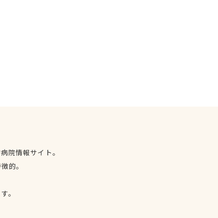
物病院情報サイト。
特徴的。
、
ます。