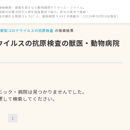
動物病院・獣医を探すなら動物病院ドクターズ・ファイル。
獣医の診療方針や人柄を独自取材で紹介。好みの条件で検索！
街の頼れる獣医さん 937 人、動物病院 9,443 件掲載中！(2026年08月06日現在)
新型コロナウイルスの抗原検査
の検索結果
ナウイルスの抗原検査の獣医・動物病院
ニック・病院は見つかりませんでした。
更して検索してください。
1