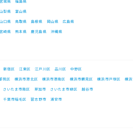
宮城県
福島県
山梨県
富山県
山口県
鳥取県
島根県
岡山県
広島県
宮崎県
熊本県
鹿児島県
沖縄県
新宿区
江東区
江戸川区
品川区
中野区
都筑区
横浜市港北区
横浜市港南区
横浜市鶴見区
横浜市戸塚区
横浜
さいたま市南区
草加市
さいたま市緑区
越谷市
千葉市稲毛区
習志野市
浦安市