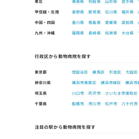
東北
青森県
秋田県
山形県
岩手県
甲信越・北陸
長野県
新潟県
石川県
福井県
中国・四国
香川県
徳島県
愛媛県
高知県
九州・沖縄
福岡県
長崎県
佐賀県
大分県
行政区から動物病院を探す
東京都
世田谷区
練馬区
杉並区
大田区
神奈川県
横浜市青葉区
横浜市緑区
横浜市
埼玉県
川口市
所沢市
さいたま市浦和区
千葉県
船橋市
市川市
松戸市
八千代市
注目の駅から動物病院を探す