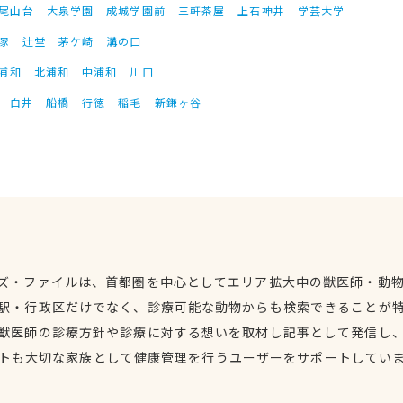
尾山台
大泉学園
成城学園前
三軒茶屋
上石神井
学芸大学
塚
辻堂
茅ケ崎
溝の口
浦和
北浦和
中浦和
川口
白井
船橋
行徳
稲毛
新鎌ヶ谷
ズ・ファイルは、首都圏を中心としてエリア拡大中の獣医師・動
駅・行政区だけでなく、診療可能な動物からも検索できることが
獣医師の診療方針や診療に対する想いを取材し記事として発信し
トも大切な家族として健康管理を行うユーザーをサポートしてい