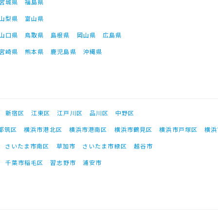
宮城県
福島県
山梨県
富山県
山口県
鳥取県
島根県
岡山県
広島県
宮崎県
熊本県
鹿児島県
沖縄県
新宿区
江東区
江戸川区
品川区
中野区
都筑区
横浜市港北区
横浜市港南区
横浜市鶴見区
横浜市戸塚区
横浜
さいたま市南区
草加市
さいたま市緑区
越谷市
千葉市稲毛区
習志野市
浦安市