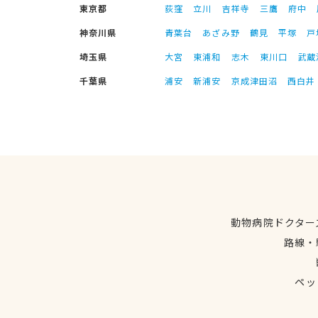
東京都
荻窪
立川
吉祥寺
三鷹
府中
神奈川県
青葉台
あざみ野
鶴見
平塚
戸
埼玉県
大宮
東浦和
志木
東川口
武蔵
千葉県
浦安
新浦安
京成津田沼
西白井
動物病院ドクター
路線・
ペッ