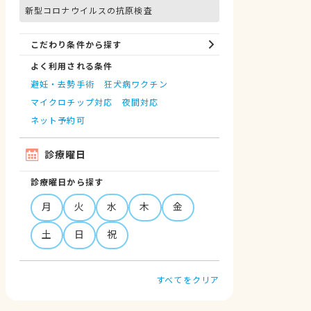
新型コロナウイルスの抗原検査
こだわり条件から探す
よく利用される条件
避妊・去勢手術
狂犬病ワクチン
マイクロチップ対応
夜間対応
ネット予約可
診療曜日
診療曜日から探す
月
火
水
木
金
土
日
祝
すべてをクリア