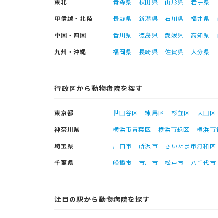
東北
青森県
秋田県
山形県
岩手県
甲信越・北陸
長野県
新潟県
石川県
福井県
中国・四国
香川県
徳島県
愛媛県
高知県
九州・沖縄
福岡県
長崎県
佐賀県
大分県
行政区から動物病院を探す
東京都
世田谷区
練馬区
杉並区
大田区
神奈川県
横浜市青葉区
横浜市緑区
横浜市
埼玉県
川口市
所沢市
さいたま市浦和区
千葉県
船橋市
市川市
松戸市
八千代市
注目の駅から動物病院を探す