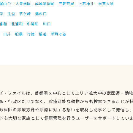
尾山台
大泉学園
成城学園前
三軒茶屋
上石神井
学芸大学
塚
辻堂
茅ケ崎
溝の口
浦和
北浦和
中浦和
川口
白井
船橋
行徳
稲毛
新鎌ヶ谷
ズ・ファイルは、首都圏を中心としてエリア拡大中の獣医師・動
駅・行政区だけでなく、診療可能な動物からも検索できることが
獣医師の診療方針や診療に対する想いを取材し記事として発信し
トも大切な家族として健康管理を行うユーザーをサポートしてい