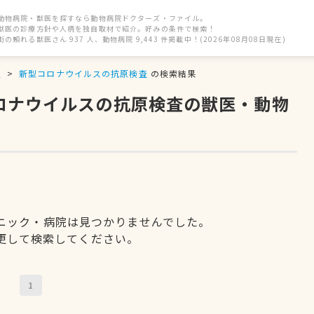
動物病院・獣医を探すなら動物病院ドクターズ・ファイル。
獣医の診療方針や人柄を独自取材で紹介。好みの条件で検索！
街の頼れる獣医さん 937 人、動物病院 9,443 件掲載中！(2026年08月08日現在)
駅
新型コロナウイルスの抗原検査
の検索結果
コロナウイルスの抗原検査の獣医・動物
ニック・病院は見つかりませんでした。
更して検索してください。
1