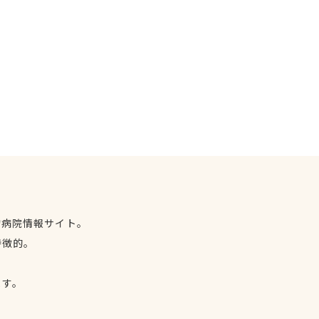
物病院情報サイト。
特徴的。
、
ます。