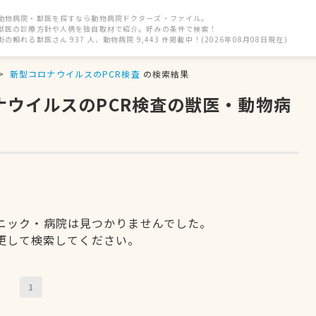
動物病院・獣医を探すなら動物病院ドクターズ・ファイル。
獣医の診療方針や人柄を独自取材で紹介。好みの条件で検索！
街の頼れる獣医さん 937 人、動物病院 9,443 件掲載中！(2026年08月08日現在)
新型コロナウイルスのPCR検査
の検索結果
ナウイルスのPCR検査の獣医・動物病
ニック・病院は見つかりませんでした。
更して検索してください。
1