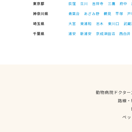
東京都
荻窪
立川
吉祥寺
三鷹
府中
神奈川県
青葉台
あざみ野
鶴見
平塚
戸
埼玉県
大宮
東浦和
志木
東川口
武蔵
千葉県
浦安
新浦安
京成津田沼
西白井
動物病院ドクター
路線・
ペッ