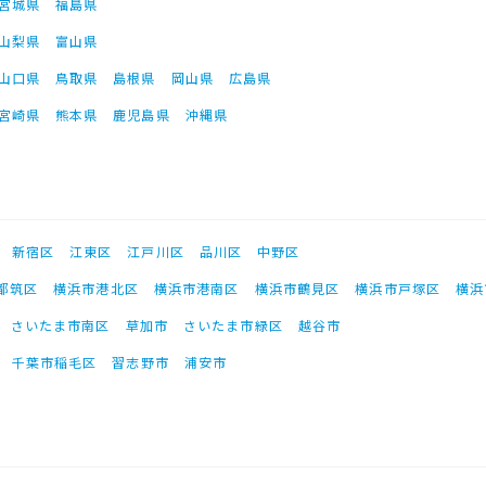
宮城県
福島県
山梨県
富山県
山口県
鳥取県
島根県
岡山県
広島県
宮崎県
熊本県
鹿児島県
沖縄県
新宿区
江東区
江戸川区
品川区
中野区
都筑区
横浜市港北区
横浜市港南区
横浜市鶴見区
横浜市戸塚区
横浜
さいたま市南区
草加市
さいたま市緑区
越谷市
千葉市稲毛区
習志野市
浦安市