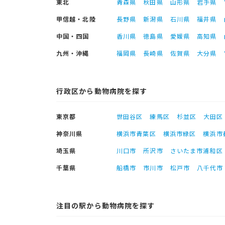
東北
青森県
秋田県
山形県
岩手県
甲信越・北陸
長野県
新潟県
石川県
福井県
中国・四国
香川県
徳島県
愛媛県
高知県
九州・沖縄
福岡県
長崎県
佐賀県
大分県
行政区から動物病院を探す
東京都
世田谷区
練馬区
杉並区
大田区
神奈川県
横浜市青葉区
横浜市緑区
横浜市
埼玉県
川口市
所沢市
さいたま市浦和区
千葉県
船橋市
市川市
松戸市
八千代市
注目の駅から動物病院を探す