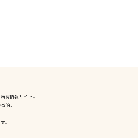
物病院情報サイト。
特徴的。
、
ます。