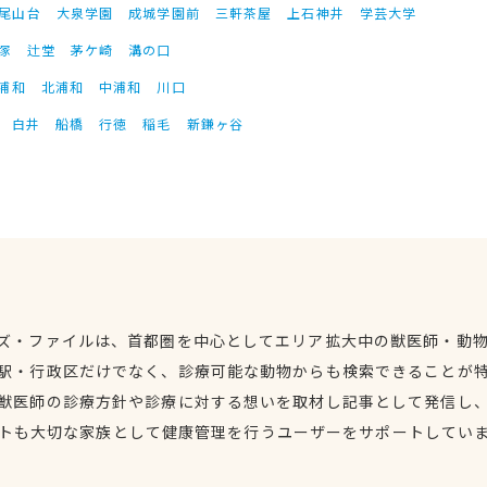
尾山台
大泉学園
成城学園前
三軒茶屋
上石神井
学芸大学
塚
辻堂
茅ケ崎
溝の口
浦和
北浦和
中浦和
川口
白井
船橋
行徳
稲毛
新鎌ヶ谷
ズ・ファイルは、首都圏を中心としてエリア拡大中の獣医師・動
駅・行政区だけでなく、診療可能な動物からも検索できることが
獣医師の診療方針や診療に対する想いを取材し記事として発信し
トも大切な家族として健康管理を行うユーザーをサポートしてい