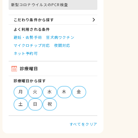
新型コロナウイルスのPCR検査
こだわり条件から探す
よく利用される条件
避妊・去勢手術
狂犬病ワクチン
マイクロチップ対応
夜間対応
ネット予約可
診療曜日
診療曜日から探す
月
火
水
木
金
土
日
祝
すべてをクリア