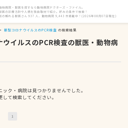
動物病院・獣医を探すなら動物病院ドクターズ・ファイル。
獣医の診療方針や人柄を独自取材で紹介。好みの条件で検索！
街の頼れる獣医さん 937 人、動物病院 9,443 件掲載中！(2026年08月07日現在)
新型コロナウイルスのPCR検査
の検索結果
ナウイルスのPCR検査の獣医・動物病
ニック・病院は見つかりませんでした。
更して検索してください。
1