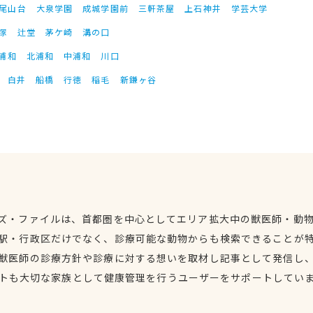
尾山台
大泉学園
成城学園前
三軒茶屋
上石神井
学芸大学
塚
辻堂
茅ケ崎
溝の口
浦和
北浦和
中浦和
川口
白井
船橋
行徳
稲毛
新鎌ヶ谷
ズ・ファイルは、首都圏を中心としてエリア拡大中の獣医師・動
駅・行政区だけでなく、診療可能な動物からも検索できることが
獣医師の診療方針や診療に対する想いを取材し記事として発信し
トも大切な家族として健康管理を行うユーザーをサポートしてい