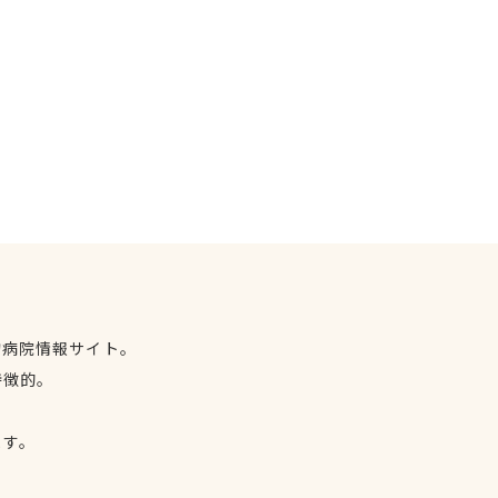
物病院情報サイト。
特徴的。
、
ます。