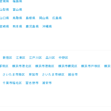
宮城県
福島県
山梨県
富山県
山口県
鳥取県
島根県
岡山県
広島県
宮崎県
熊本県
鹿児島県
沖縄県
新宿区
江東区
江戸川区
品川区
中野区
都筑区
横浜市港北区
横浜市港南区
横浜市鶴見区
横浜市戸塚区
横浜
さいたま市南区
草加市
さいたま市緑区
越谷市
千葉市稲毛区
習志野市
浦安市