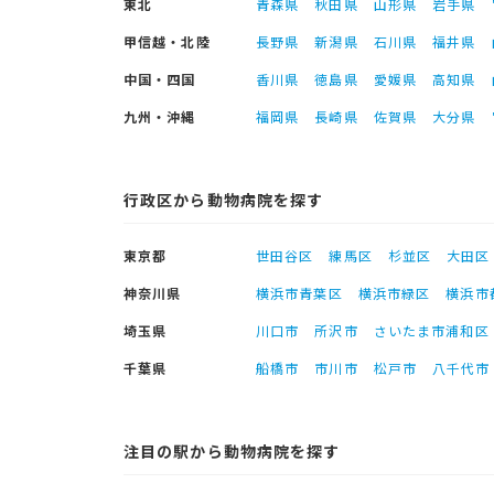
東北
青森県
秋田県
山形県
岩手県
甲信越・北陸
長野県
新潟県
石川県
福井県
中国・四国
香川県
徳島県
愛媛県
高知県
九州・沖縄
福岡県
長崎県
佐賀県
大分県
行政区から動物病院を探す
東京都
世田谷区
練馬区
杉並区
大田区
神奈川県
横浜市青葉区
横浜市緑区
横浜市
埼玉県
川口市
所沢市
さいたま市浦和区
千葉県
船橋市
市川市
松戸市
八千代市
注目の駅から動物病院を探す