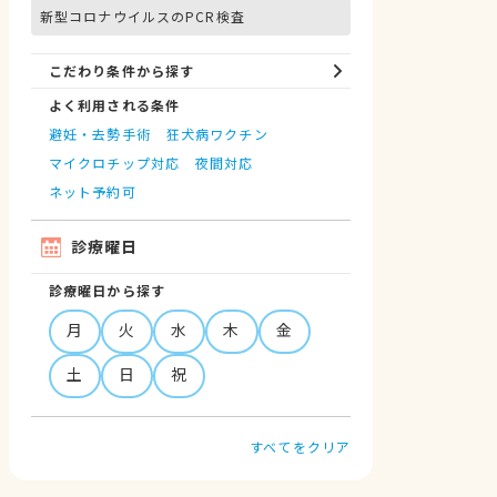
新型コロナウイルスのPCR検査
こだわり条件から探す
よく利用される条件
避妊・去勢手術
狂犬病ワクチン
マイクロチップ対応
夜間対応
ネット予約可
診療曜日
診療曜日から探す
月
火
水
木
金
土
日
祝
すべてをクリア