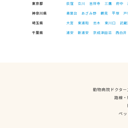
東京都
荻窪
立川
吉祥寺
三鷹
府中
神奈川県
青葉台
あざみ野
鶴見
平塚
戸
埼玉県
大宮
東浦和
志木
東川口
武蔵
千葉県
浦安
新浦安
京成津田沼
西白井
動物病院ドクター
路線・
ペッ