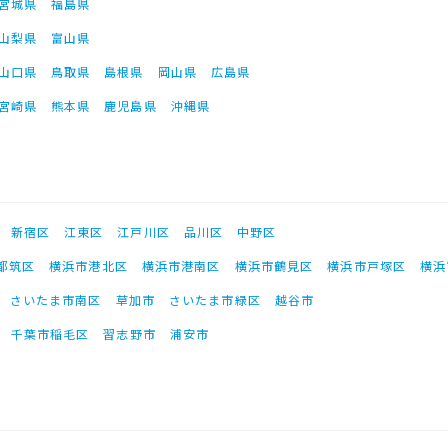
宮城県
福島県
山梨県
富山県
山口県
鳥取県
島根県
岡山県
広島県
宮崎県
熊本県
鹿児島県
沖縄県
新宿区
江東区
江戸川区
品川区
中野区
都筑区
横浜市港北区
横浜市港南区
横浜市鶴見区
横浜市戸塚区
横浜
さいたま市南区
草加市
さいたま市緑区
越谷市
千葉市稲毛区
習志野市
浦安市