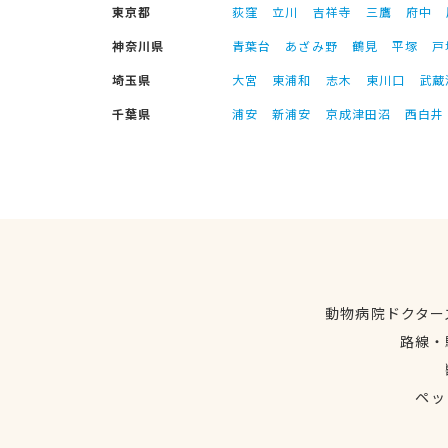
東京都
荻窪
立川
吉祥寺
三鷹
府中
神奈川県
青葉台
あざみ野
鶴見
平塚
戸
埼玉県
大宮
東浦和
志木
東川口
武蔵
千葉県
浦安
新浦安
京成津田沼
西白井
動物病院ドクター
路線・
ペッ