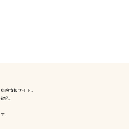
物病院情報サイト。
特徴的。
、
ます。