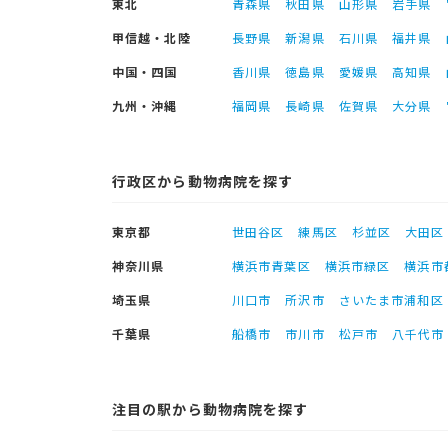
東北
青森県
秋田県
山形県
岩手県
甲信越・北陸
長野県
新潟県
石川県
福井県
中国・四国
香川県
徳島県
愛媛県
高知県
九州・沖縄
福岡県
長崎県
佐賀県
大分県
行政区から動物病院を探す
東京都
世田谷区
練馬区
杉並区
大田区
神奈川県
横浜市青葉区
横浜市緑区
横浜市
埼玉県
川口市
所沢市
さいたま市浦和区
千葉県
船橋市
市川市
松戸市
八千代市
注目の駅から動物病院を探す