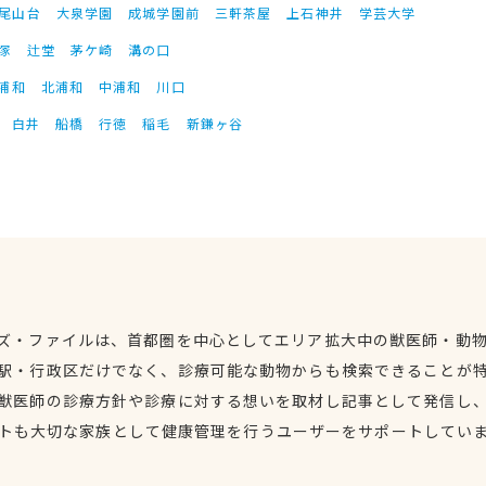
尾山台
大泉学園
成城学園前
三軒茶屋
上石神井
学芸大学
塚
辻堂
茅ケ崎
溝の口
浦和
北浦和
中浦和
川口
白井
船橋
行徳
稲毛
新鎌ヶ谷
ズ・ファイルは、首都圏を中心としてエリア拡大中の獣医師・動
駅・行政区だけでなく、診療可能な動物からも検索できることが
獣医師の診療方針や診療に対する想いを取材し記事として発信し
トも大切な家族として健康管理を行うユーザーをサポートしてい