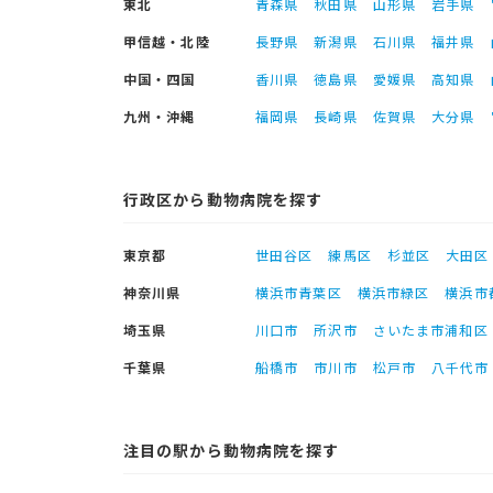
東北
青森県
秋田県
山形県
岩手県
甲信越・北陸
長野県
新潟県
石川県
福井県
中国・四国
香川県
徳島県
愛媛県
高知県
九州・沖縄
福岡県
長崎県
佐賀県
大分県
行政区から動物病院を探す
東京都
世田谷区
練馬区
杉並区
大田区
神奈川県
横浜市青葉区
横浜市緑区
横浜市
埼玉県
川口市
所沢市
さいたま市浦和区
千葉県
船橋市
市川市
松戸市
八千代市
注目の駅から動物病院を探す