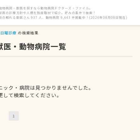
動物病院・獣医を探すなら動物病院ドクターズ・ファイル。
獣医の診療方針や人柄を独自取材で紹介。好みの条件で検索！
街の頼れる獣医さん 937 人、動物病院 9,443 件掲載中！(2026年08月08日現在)
日曜診療
の検索結果
獣医・動物病院一覧
ニック・病院は見つかりませんでした。
更して検索してください。
1