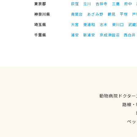
東京都
荻窪
立川
吉祥寺
三鷹
府中
神奈川県
青葉台
あざみ野
鶴見
平塚
戸
埼玉県
大宮
東浦和
志木
東川口
武蔵
千葉県
浦安
新浦安
京成津田沼
西白井
動物病院ドクター
路線・
ペッ