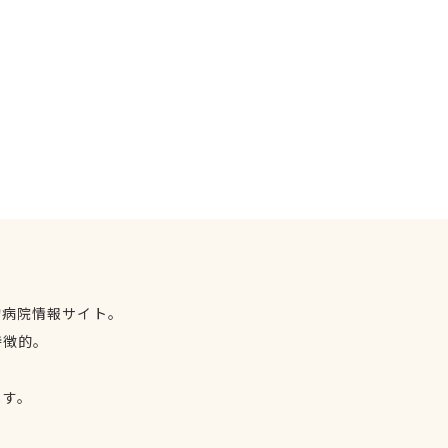
物病院情報サイト。
特徴的。
、
ます。