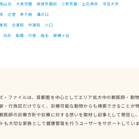
尾山台
大泉学園
成城学園前
三軒茶屋
上石神井
学芸大学
塚
辻堂
茅ケ崎
溝の口
浦和
北浦和
中浦和
川口
白井
船橋
行徳
稲毛
新鎌ヶ谷
ズ・ファイルは、首都圏を中心としてエリア拡大中の獣医師・動
駅・行政区だけでなく、診療可能な動物からも検索できることが
獣医師の診療方針や診療に対する想いを取材し記事として発信し
トも大切な家族として健康管理を行うユーザーをサポートしてい