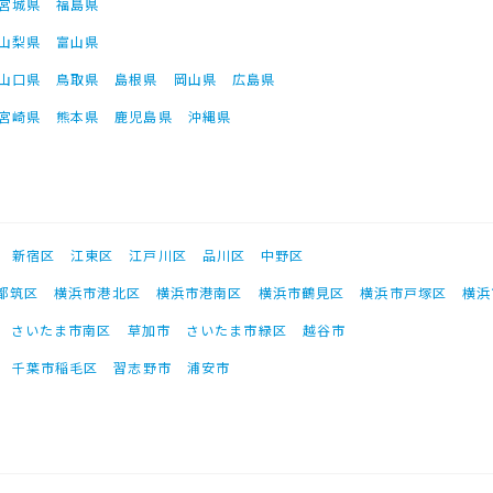
宮城県
福島県
山梨県
富山県
山口県
鳥取県
島根県
岡山県
広島県
宮崎県
熊本県
鹿児島県
沖縄県
新宿区
江東区
江戸川区
品川区
中野区
都筑区
横浜市港北区
横浜市港南区
横浜市鶴見区
横浜市戸塚区
横浜
さいたま市南区
草加市
さいたま市緑区
越谷市
千葉市稲毛区
習志野市
浦安市