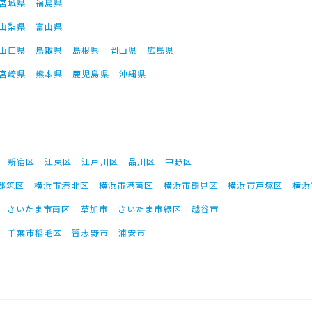
宮城県
福島県
山梨県
富山県
山口県
鳥取県
島根県
岡山県
広島県
宮崎県
熊本県
鹿児島県
沖縄県
新宿区
江東区
江戸川区
品川区
中野区
都筑区
横浜市港北区
横浜市港南区
横浜市鶴見区
横浜市戸塚区
横浜
さいたま市南区
草加市
さいたま市緑区
越谷市
千葉市稲毛区
習志野市
浦安市