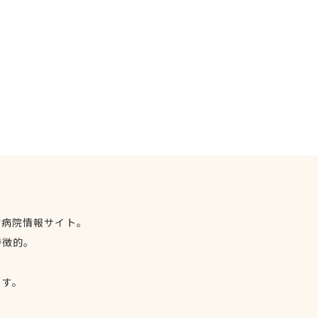
物病院情報サイト。
特徴的。
、
ます。