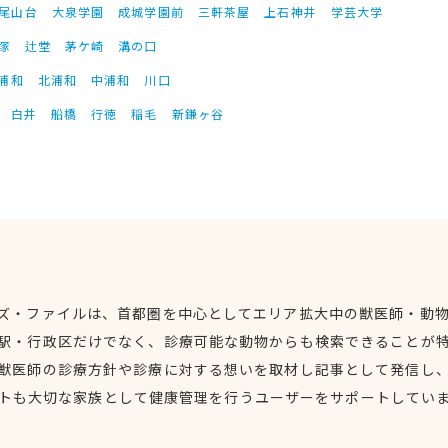
尾山台
大泉学園
成城学園前
三軒茶屋
上石神井
学芸大学
塚
辻堂
茅ケ崎
溝の口
浦和
北浦和
中浦和
川口
白井
船橋
行徳
稲毛
新鎌ヶ谷
ズ・ファイルは、首都圏を中心としてエリア拡大中の獣医師・動
駅・行政区だけでなく、診療可能な動物からも検索できることが
獣医師の診療方針や診療に対する想いを取材し記事として発信し
トも大切な家族として健康管理を行うユーザーをサポートしてい