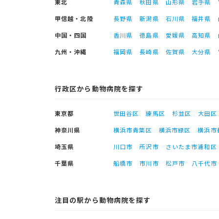
東北
青森県
秋田県
山形県
岩手県
甲信越・北陸
長野県
新潟県
石川県
福井県
中国・四国
香川県
徳島県
愛媛県
高知県
九州・沖縄
福岡県
長崎県
佐賀県
大分県
行政区から動物病院を探す
東京都
世田谷区
練馬区
杉並区
大田区
神奈川県
横浜市青葉区
横浜市緑区
横浜市
埼玉県
川口市
所沢市
さいたま市浦和区
千葉県
船橋市
市川市
松戸市
八千代市
注目の駅から動物病院を探す