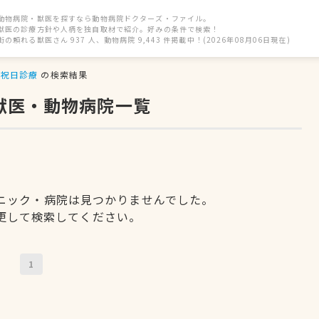
動物病院・獣医を探すなら動物病院ドクターズ・ファイル。
獣医の診療方針や人柄を独自取材で紹介。好みの条件で検索！
街の頼れる獣医さん 937 人、動物病院 9,443 件掲載中！(2026年08月06日現在)
祝日診療
の検索結果
獣医・動物病院一覧
ニック・病院は見つかりませんでした。
更して検索してください。
1