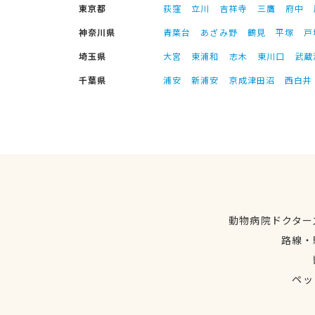
東京都
荻窪
立川
吉祥寺
三鷹
府中
神奈川県
青葉台
あざみ野
鶴見
平塚
戸
埼玉県
大宮
東浦和
志木
東川口
武蔵
千葉県
浦安
新浦安
京成津田沼
西白井
動物病院ドクター
路線・
ペッ