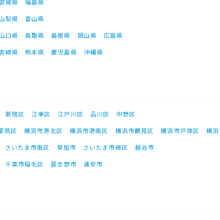
宮城県
福島県
山梨県
富山県
山口県
鳥取県
島根県
岡山県
広島県
宮崎県
熊本県
鹿児島県
沖縄県
新宿区
江東区
江戸川区
品川区
中野区
都筑区
横浜市港北区
横浜市港南区
横浜市鶴見区
横浜市戸塚区
横浜
さいたま市南区
草加市
さいたま市緑区
越谷市
千葉市稲毛区
習志野市
浦安市