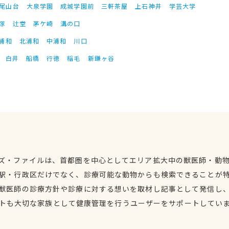
尾山台
大泉学園
成城学園前
三軒茶屋
上石神井
学芸大学
塚
辻堂
茅ケ崎
溝の口
浦和
北浦和
中浦和
川口
白井
船橋
行徳
稲毛
新鎌ヶ谷
ズ・ファイルは、首都圏を中心としてエリア拡大中の獣医師・動
駅・行政区だけでなく、診療可能な動物からも検索できることが
獣医師の診療方針や診療に対する想いを取材し記事として発信し
トも大切な家族として健康管理を行うユーザーをサポートしてい