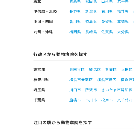
東北
青森県
秋田県
山形県
岩手県
甲信越・北陸
長野県
新潟県
石川県
福井県
中国・四国
香川県
徳島県
愛媛県
高知県
九州・沖縄
福岡県
長崎県
佐賀県
大分県
行政区から動物病院を探す
東京都
世田谷区
練馬区
杉並区
大田区
神奈川県
横浜市青葉区
横浜市緑区
横浜市
埼玉県
川口市
所沢市
さいたま市浦和区
千葉県
船橋市
市川市
松戸市
八千代市
注目の駅から動物病院を探す