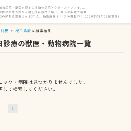
動物病院・獣医を探すなら動物病院ドクターズ・ファイル。
獣医の診療方針や人柄を独自取材で紹介。好みの条件で検索！
街の頼れる獣医さん 937 人、動物病院 9,443 件掲載中！(2026年08月07日現在)
所前駅
祝日診療
の検索結果
祝日診療の獣医・動物病院一覧
ニック・病院は見つかりませんでした。
更して検索してください。
1