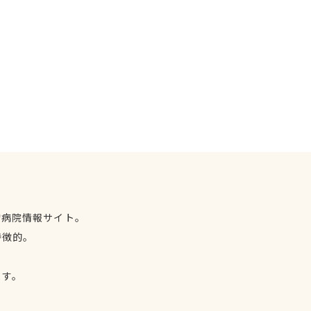
物病院情報サイト。
特徴的。
、
ます。