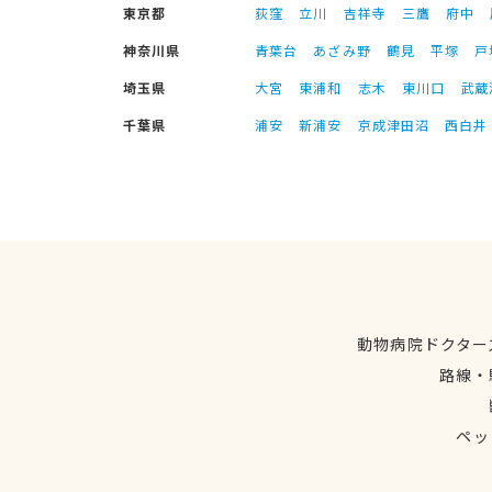
東京都
荻窪
立川
吉祥寺
三鷹
府中
神奈川県
青葉台
あざみ野
鶴見
平塚
戸
埼玉県
大宮
東浦和
志木
東川口
武蔵
千葉県
浦安
新浦安
京成津田沼
西白井
動物病院ドクター
路線・
ペッ