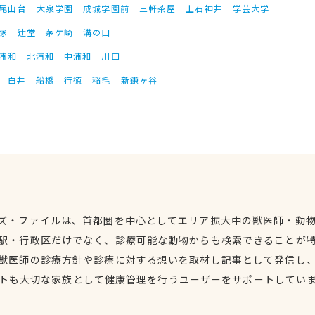
尾山台
大泉学園
成城学園前
三軒茶屋
上石神井
学芸大学
塚
辻堂
茅ケ崎
溝の口
浦和
北浦和
中浦和
川口
白井
船橋
行徳
稲毛
新鎌ヶ谷
ズ・ファイルは、首都圏を中心としてエリア拡大中の獣医師・動
駅・行政区だけでなく、診療可能な動物からも検索できることが
獣医師の診療方針や診療に対する想いを取材し記事として発信し
トも大切な家族として健康管理を行うユーザーをサポートしてい