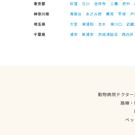
東京都
荻窪
立川
吉祥寺
三鷹
府中
神奈川県
青葉台
あざみ野
鶴見
平塚
戸
埼玉県
大宮
東浦和
志木
東川口
武蔵
千葉県
浦安
新浦安
京成津田沼
西白井
動物病院ドクター
路線・
ペッ