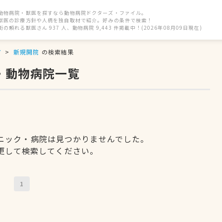
動物病院・獣医を探すなら動物病院ドクターズ・ファイル。
獣医の診療方針や人柄を独自取材で紹介。好みの条件で検索！
街の頼れる獣医さん 937 人、動物病院 9,443 件掲載中！(2026年08月09日現在)
市
新規開院
の検索結果
・動物病院一覧
ニック・病院は見つかりませんでした。
更して検索してください。
1