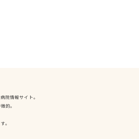
物病院情報サイト。
特徴的。
、
ます。