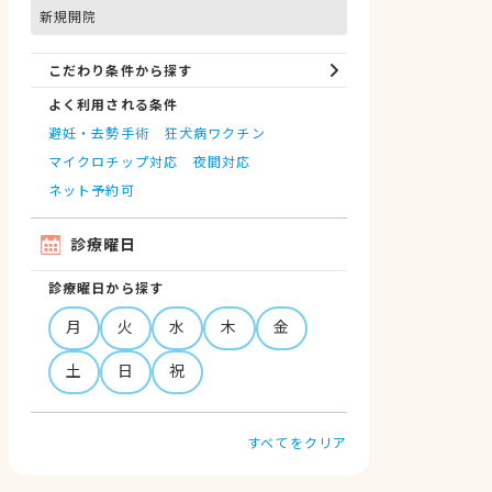
新規開院
こだわり条件から探す
よく利用される条件
避妊・去勢手術
狂犬病ワクチン
マイクロチップ対応
夜間対応
ネット予約可
診療曜日
診療曜日から探す
月
火
水
木
金
土
日
祝
すべてをクリア