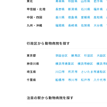
東北
青森県
秋田県
山形県
岩手県
甲信越・北陸
長野県
新潟県
石川県
福井県
中国・四国
香川県
徳島県
愛媛県
高知県
九州・沖縄
福岡県
長崎県
佐賀県
大分県
行政区から動物病院を探す
東京都
世田谷区
練馬区
杉並区
大田区
神奈川県
横浜市青葉区
横浜市緑区
横浜市
埼玉県
川口市
所沢市
さいたま市浦和区
千葉県
船橋市
市川市
松戸市
八千代市
注目の駅から動物病院を探す