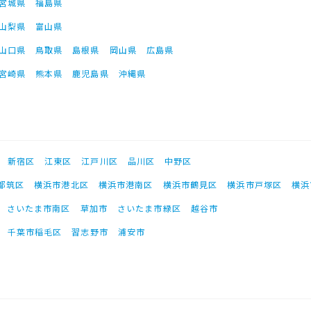
宮城県
福島県
山梨県
富山県
山口県
鳥取県
島根県
岡山県
広島県
宮崎県
熊本県
鹿児島県
沖縄県
新宿区
江東区
江戸川区
品川区
中野区
都筑区
横浜市港北区
横浜市港南区
横浜市鶴見区
横浜市戸塚区
横浜
さいたま市南区
草加市
さいたま市緑区
越谷市
千葉市稲毛区
習志野市
浦安市