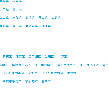
宮城県
福島県
山梨県
富山県
山口県
鳥取県
島根県
岡山県
広島県
宮崎県
熊本県
鹿児島県
沖縄県
新宿区
江東区
江戸川区
品川区
中野区
都筑区
横浜市港北区
横浜市港南区
横浜市鶴見区
横浜市戸塚区
横浜
さいたま市南区
草加市
さいたま市緑区
越谷市
千葉市稲毛区
習志野市
浦安市