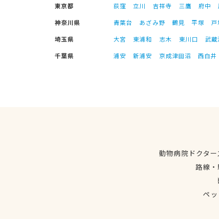
東京都
荻窪
立川
吉祥寺
三鷹
府中
神奈川県
青葉台
あざみ野
鶴見
平塚
戸
埼玉県
大宮
東浦和
志木
東川口
武蔵
千葉県
浦安
新浦安
京成津田沼
西白井
動物病院ドクター
路線・
ペッ