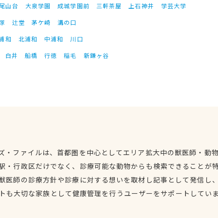
尾山台
大泉学園
成城学園前
三軒茶屋
上石神井
学芸大学
塚
辻堂
茅ケ崎
溝の口
浦和
北浦和
中浦和
川口
白井
船橋
行徳
稲毛
新鎌ヶ谷
ズ・ファイルは、首都圏を中心としてエリア拡大中の獣医師・動
駅・行政区だけでなく、診療可能な動物からも検索できることが
獣医師の診療方針や診療に対する想いを取材し記事として発信し
トも大切な家族として健康管理を行うユーザーをサポートしてい