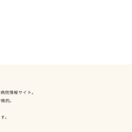
物病院情報サイト。
特徴的。
、
ます。