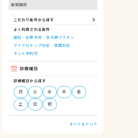
新規開院
こだわり条件から探す
よく利用される条件
避妊・去勢手術
狂犬病ワクチン
マイクロチップ対応
夜間対応
ネット予約可
診療曜日
診療曜日から探す
月
火
水
木
金
土
日
祝
すべてをクリア