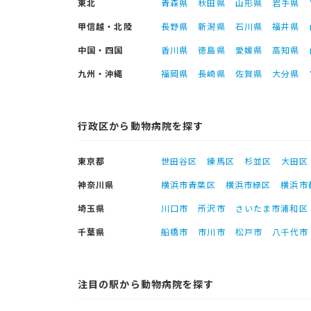
東北
青森県
秋田県
山形県
岩手県
甲信越・北陸
長野県
新潟県
石川県
福井県
中国・四国
香川県
徳島県
愛媛県
高知県
九州・沖縄
福岡県
長崎県
佐賀県
大分県
行政区から動物病院を探す
東京都
世田谷区
練馬区
杉並区
大田区
神奈川県
横浜市青葉区
横浜市緑区
横浜市
埼玉県
川口市
所沢市
さいたま市浦和区
千葉県
船橋市
市川市
松戸市
八千代市
注目の駅から動物病院を探す