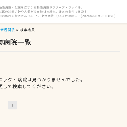
動物病院・獣医を探すなら動物病院ドクターズ・ファイル。
獣医の診療方針や人柄を独自取材で紹介。好みの条件で検索！
街の頼れる獣医さん 937 人、動物病院 9,443 件掲載中！(2026年08月08日現在)
新規開院
の検索結果
物病院一覧
ニック・病院は見つかりませんでした。
更して検索してください。
1