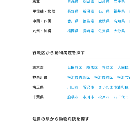
東北
青森県
秋田県
山形県
岩手県
甲信越・北陸
長野県
新潟県
石川県
福井県
中国・四国
香川県
徳島県
愛媛県
高知県
九州・沖縄
福岡県
長崎県
佐賀県
大分県
行政区から動物病院を探す
東京都
世田谷区
練馬区
杉並区
大田区
神奈川県
横浜市青葉区
横浜市緑区
横浜市
埼玉県
川口市
所沢市
さいたま市浦和区
千葉県
船橋市
市川市
松戸市
八千代市
注目の駅から動物病院を探す