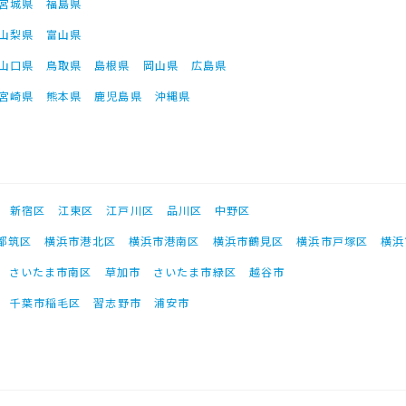
宮城県
福島県
山梨県
富山県
山口県
鳥取県
島根県
岡山県
広島県
宮崎県
熊本県
鹿児島県
沖縄県
新宿区
江東区
江戸川区
品川区
中野区
都筑区
横浜市港北区
横浜市港南区
横浜市鶴見区
横浜市戸塚区
横浜
さいたま市南区
草加市
さいたま市緑区
越谷市
千葉市稲毛区
習志野市
浦安市