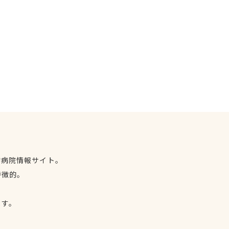
物病院情報サイト。
特徴的。
、
ます。