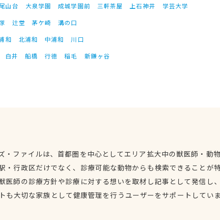
尾山台
大泉学園
成城学園前
三軒茶屋
上石神井
学芸大学
塚
辻堂
茅ケ崎
溝の口
浦和
北浦和
中浦和
川口
白井
船橋
行徳
稲毛
新鎌ヶ谷
ズ・ファイルは、首都圏を中心としてエリア拡大中の獣医師・動
駅・行政区だけでなく、診療可能な動物からも検索できることが
獣医師の診療方針や診療に対する想いを取材し記事として発信し
トも大切な家族として健康管理を行うユーザーをサポートしてい