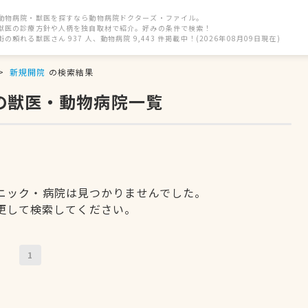
動物病院・獣医を探すなら動物病院ドクターズ・ファイル。
獣医の診療方針や人柄を独自取材で紹介。好みの条件で検索！
街の頼れる獣医さん 937 人、動物病院 9,443 件掲載中！(2026年08月09日現在)
新規開院
の検索結果
の獣医・動物病院一覧
ニック・病院は見つかりませんでした。
更して検索してください。
1