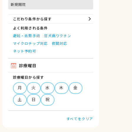
新規開院
こだわり条件から探す
よく利用される条件
避妊・去勢手術
狂犬病ワクチン
マイクロチップ対応
夜間対応
ネット予約可
診療曜日
診療曜日から探す
月
火
水
木
金
土
日
祝
すべてをクリア