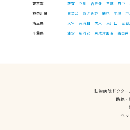
東京都
荻窪
立川
吉祥寺
三鷹
府中
神奈川県
青葉台
あざみ野
鶴見
平塚
戸
埼玉県
大宮
東浦和
志木
東川口
武蔵
千葉県
浦安
新浦安
京成津田沼
西白井
動物病院ドクター
路線・
ペッ