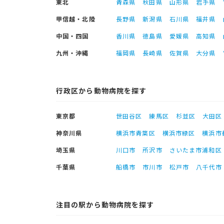
東北
青森県
秋田県
山形県
岩手県
甲信越・北陸
長野県
新潟県
石川県
福井県
中国・四国
香川県
徳島県
愛媛県
高知県
九州・沖縄
福岡県
長崎県
佐賀県
大分県
行政区から動物病院を探す
東京都
世田谷区
練馬区
杉並区
大田区
神奈川県
横浜市青葉区
横浜市緑区
横浜市
埼玉県
川口市
所沢市
さいたま市浦和区
千葉県
船橋市
市川市
松戸市
八千代市
注目の駅から動物病院を探す