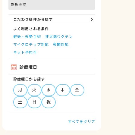
新規開院
こだわり条件から探す
よく利用される条件
避妊・去勢手術
狂犬病ワクチン
マイクロチップ対応
夜間対応
ネット予約可
診療曜日
診療曜日から探す
月
火
水
木
金
土
日
祝
すべてをクリア