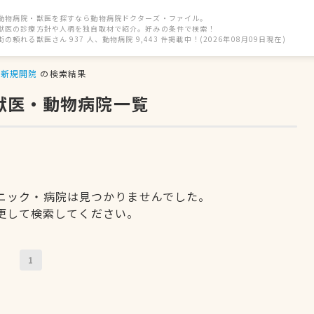
動物病院・獣医を探すなら動物病院ドクターズ・ファイル。
獣医の診療方針や人柄を独自取材で紹介。好みの条件で検索！
街の頼れる獣医さん 937 人、動物病院 9,443 件掲載中！(2026年08月09日現在)
新規開院
の検索結果
獣医・動物病院一覧
ニック・病院は見つかりませんでした。
更して検索してください。
1