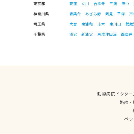
東京都
荻窪
立川
吉祥寺
三鷹
府中
神奈川県
青葉台
あざみ野
鶴見
平塚
戸
埼玉県
大宮
東浦和
志木
東川口
武蔵
千葉県
浦安
新浦安
京成津田沼
西白井
動物病院ドクター
路線・
ペッ