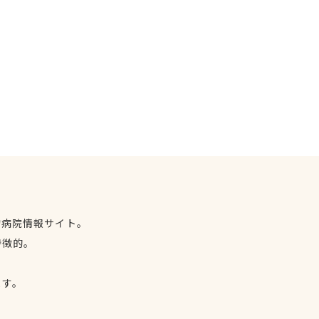
物病院情報サイト。
特徴的。
、
ます。