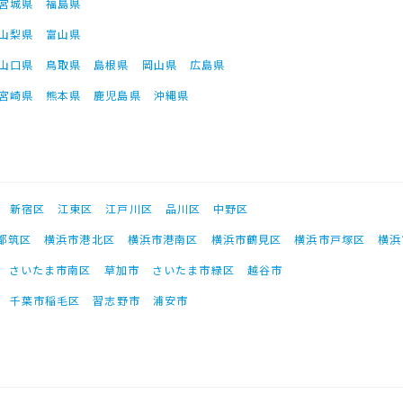
宮城県
福島県
山梨県
富山県
山口県
鳥取県
島根県
岡山県
広島県
宮崎県
熊本県
鹿児島県
沖縄県
新宿区
江東区
江戸川区
品川区
中野区
都筑区
横浜市港北区
横浜市港南区
横浜市鶴見区
横浜市戸塚区
横浜
さいたま市南区
草加市
さいたま市緑区
越谷市
千葉市稲毛区
習志野市
浦安市