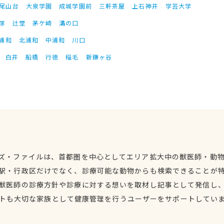
尾山台
大泉学園
成城学園前
三軒茶屋
上石神井
学芸大学
塚
辻堂
茅ケ崎
溝の口
浦和
北浦和
中浦和
川口
白井
船橋
行徳
稲毛
新鎌ヶ谷
ズ・ファイルは、首都圏を中心としてエリア拡大中の獣医師・動
駅・行政区だけでなく、診療可能な動物からも検索できることが
獣医師の診療方針や診療に対する想いを取材し記事として発信し
トも大切な家族として健康管理を行うユーザーをサポートしてい