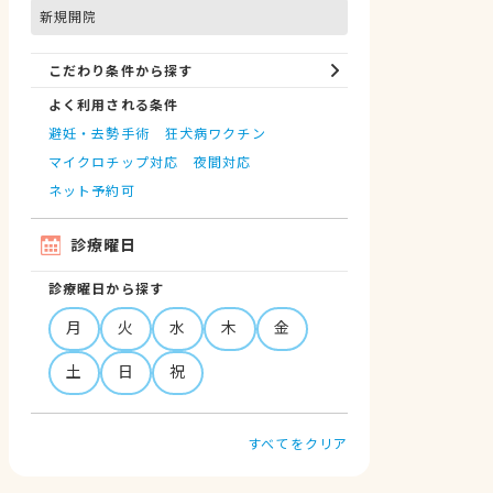
新規開院
こだわり条件から探す
よく利用される条件
避妊・去勢手術
狂犬病ワクチン
マイクロチップ対応
夜間対応
ネット予約可
診療曜日
診療曜日から探す
月
火
水
木
金
土
日
祝
すべてをクリア