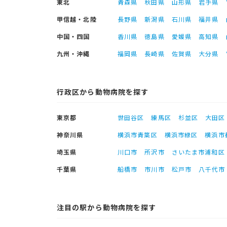
東北
青森県
秋田県
山形県
岩手県
甲信越・北陸
長野県
新潟県
石川県
福井県
中国・四国
香川県
徳島県
愛媛県
高知県
九州・沖縄
福岡県
長崎県
佐賀県
大分県
行政区から動物病院を探す
東京都
世田谷区
練馬区
杉並区
大田区
神奈川県
横浜市青葉区
横浜市緑区
横浜市
埼玉県
川口市
所沢市
さいたま市浦和区
千葉県
船橋市
市川市
松戸市
八千代市
注目の駅から動物病院を探す