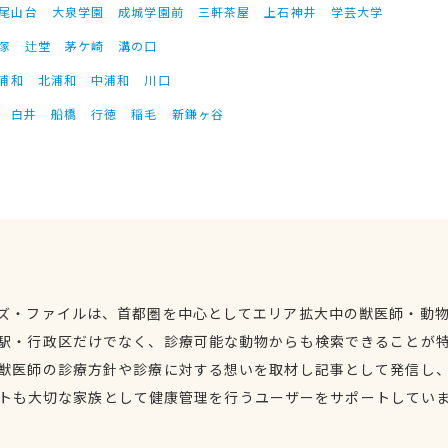
尾山台
大泉学園
成城学園前
三軒茶屋
上石神井
学芸大学
塚
辻堂
茅ケ崎
溝の口
浦和
北浦和
中浦和
川口
白井
船橋
行徳
稲毛
新鎌ヶ谷
ズ・ファイルは、首都圏を中心としてエリア拡大中の獣医師・動
駅・行政区だけでなく、診療可能な動物からも検索できることが
獣医師の診療方針や診療に対する想いを取材し記事として発信し
トも大切な家族として健康管理を行うユーザーをサポートしてい