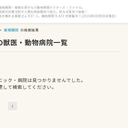
動物病院・獣医を探すなら動物病院ドクターズ・ファイル。
獣医の診療方針や人柄を独自取材で紹介。好みの条件で検索！
街の頼れる獣医さん 937 人、動物病院 9,443 件掲載中！(2026年08月08日現在)
新規開院
の検索結果
の獣医・動物病院一覧
ニック・病院は見つかりませんでした。
更して検索してください。
1