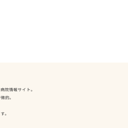
物病院情報サイト。
特徴的。
、
ます。