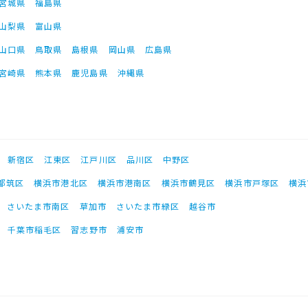
宮城県
福島県
山梨県
富山県
山口県
鳥取県
島根県
岡山県
広島県
宮崎県
熊本県
鹿児島県
沖縄県
新宿区
江東区
江戸川区
品川区
中野区
都筑区
横浜市港北区
横浜市港南区
横浜市鶴見区
横浜市戸塚区
横浜
さいたま市南区
草加市
さいたま市緑区
越谷市
千葉市稲毛区
習志野市
浦安市