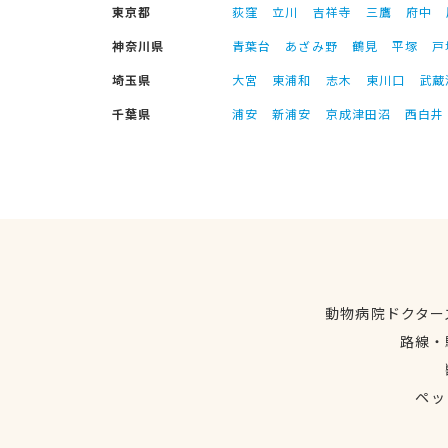
東京都
荻窪
立川
吉祥寺
三鷹
府中
神奈川県
青葉台
あざみ野
鶴見
平塚
戸
埼玉県
大宮
東浦和
志木
東川口
武蔵
千葉県
浦安
新浦安
京成津田沼
西白井
動物病院ドクター
路線・
ペッ