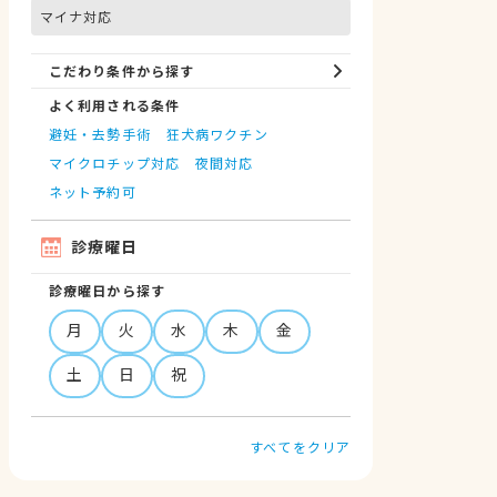
マイナ対応
こだわり条件から探す
よく利用される条件
避妊・去勢手術
狂犬病ワクチン
マイクロチップ対応
夜間対応
ネット予約可
診療曜日
診療曜日から探す
月
火
水
木
金
土
日
祝
すべてをクリア