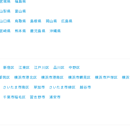
宮城県
福島県
山梨県
富山県
山口県
鳥取県
島根県
岡山県
広島県
宮崎県
熊本県
鹿児島県
沖縄県
新宿区
江東区
江戸川区
品川区
中野区
都筑区
横浜市港北区
横浜市港南区
横浜市鶴見区
横浜市戸塚区
横浜
さいたま市南区
草加市
さいたま市緑区
越谷市
千葉市稲毛区
習志野市
浦安市