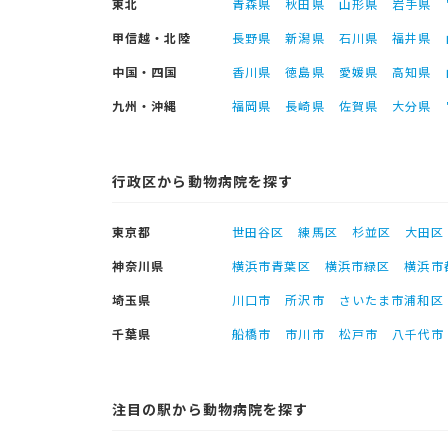
東北
青森県
秋田県
山形県
岩手県
甲信越・北陸
長野県
新潟県
石川県
福井県
中国・四国
香川県
徳島県
愛媛県
高知県
九州・沖縄
福岡県
長崎県
佐賀県
大分県
行政区から動物病院を探す
東京都
世田谷区
練馬区
杉並区
大田区
神奈川県
横浜市青葉区
横浜市緑区
横浜市
埼玉県
川口市
所沢市
さいたま市浦和区
千葉県
船橋市
市川市
松戸市
八千代市
注目の駅から動物病院を探す