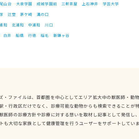
尾山台
大泉学園
成城学園前
三軒茶屋
上石神井
学芸大学
塚
辻堂
茅ケ崎
溝の口
浦和
北浦和
中浦和
川口
白井
船橋
行徳
稲毛
新鎌ヶ谷
ズ・ファイルは、首都圏を中心としてエリア拡大中の獣医師・動
駅・行政区だけでなく、診療可能な動物からも検索できることが
獣医師の診療方針や診療に対する想いを取材し記事として発信し
トも大切な家族として健康管理を行うユーザーをサポートしてい