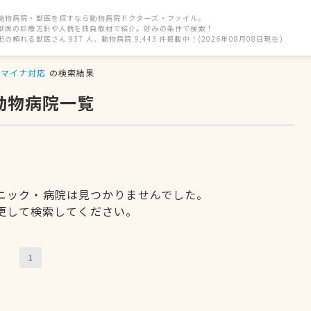
動物病院・獣医を探すなら動物病院ドクターズ・ファイル。
獣医の診療方針や人柄を独自取材で紹介。好みの条件で検索！
街の頼れる獣医さん 937 人、動物病院 9,443 件掲載中！(2026年08月08日現在)
マイナ対応
の検索結果
動物病院一覧
ニック・病院は見つかりませんでした。
更して検索してください。
1