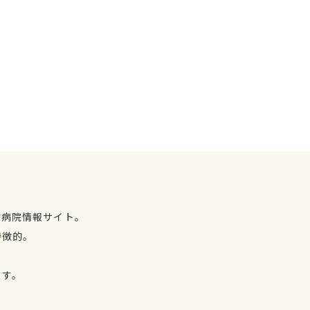
物病院情報サイト。
特徴的。
、
ます。