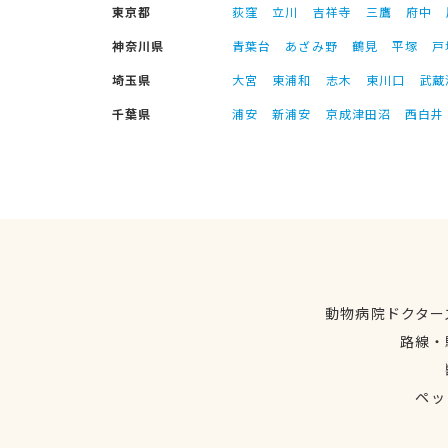
東京都
荻窪
立川
吉祥寺
三鷹
府中
神奈川県
青葉台
あざみ野
鶴見
平塚
戸
埼玉県
大宮
東浦和
志木
東川口
武蔵
千葉県
浦安
新浦安
京成津田沼
西白井
動物病院ドクター
路線・
ペッ