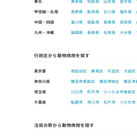
東北
青森県
秋田県
山形県
岩手県
甲信越・北陸
長野県
新潟県
石川県
福井県
中国・四国
香川県
徳島県
愛媛県
高知県
九州・沖縄
福岡県
長崎県
佐賀県
大分県
行政区から動物病院を探す
東京都
世田谷区
練馬区
杉並区
大田区
神奈川県
横浜市青葉区
横浜市緑区
横浜市
埼玉県
川口市
所沢市
さいたま市浦和区
千葉県
船橋市
市川市
松戸市
八千代市
注目の駅から動物病院を探す