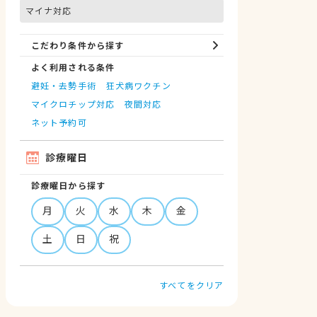
マイナ対応
こだわり条件から探す
よく利用される条件
避妊・去勢手術
狂犬病ワクチン
マイクロチップ対応
夜間対応
ネット予約可
診療曜日
診療曜日から探す
月
火
水
木
金
土
日
祝
すべてをクリア