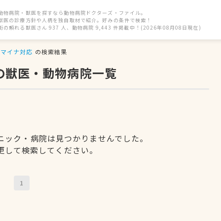
動物病院・獣医を探すなら動物病院ドクターズ・ファイル。
獣医の診療方針や人柄を独自取材で紹介。好みの条件で検索！
街の頼れる獣医さん 937 人、動物病院 9,443 件掲載中！(2026年08月08日現在)
マイナ対応
の検索結果
の獣医・動物病院一覧
ニック・病院は見つかりませんでした。
更して検索してください。
1