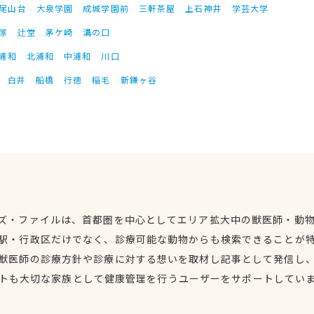
尾山台
大泉学園
成城学園前
三軒茶屋
上石神井
学芸大学
塚
辻堂
茅ケ崎
溝の口
浦和
北浦和
中浦和
川口
白井
船橋
行徳
稲毛
新鎌ヶ谷
ズ・ファイルは、首都圏を中心としてエリア拡大中の獣医師・動
駅・行政区だけでなく、診療可能な動物からも検索できることが
獣医師の診療方針や診療に対する想いを取材し記事として発信し
トも大切な家族として健康管理を行うユーザーをサポートしてい