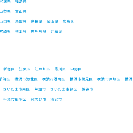
宮城県
福島県
山梨県
富山県
山口県
鳥取県
島根県
岡山県
広島県
宮崎県
熊本県
鹿児島県
沖縄県
新宿区
江東区
江戸川区
品川区
中野区
都筑区
横浜市港北区
横浜市港南区
横浜市鶴見区
横浜市戸塚区
横浜
さいたま市南区
草加市
さいたま市緑区
越谷市
千葉市稲毛区
習志野市
浦安市