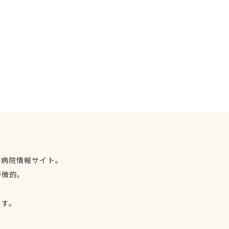
物病院情報サイト。
特徴的。
、
ます。