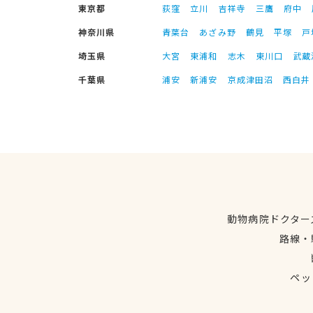
東京都
荻窪
立川
吉祥寺
三鷹
府中
神奈川県
青葉台
あざみ野
鶴見
平塚
戸
埼玉県
大宮
東浦和
志木
東川口
武蔵
千葉県
浦安
新浦安
京成津田沼
西白井
動物病院ドクター
路線・
ペッ