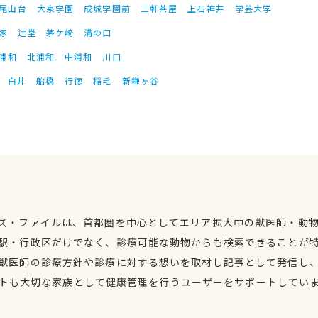
尾山台
大泉学園
成城学園前
三軒茶屋
上石神井
学芸大学
塚
辻堂
茅ケ崎
溝の口
浦和
北浦和
中浦和
川口
白井
船橋
行徳
稲毛
新鎌ヶ谷
ズ・ファイルは、首都圏を中心としてエリア拡大中の獣医師・動
駅・行政区だけでなく、診療可能な動物からも検索できることが
獣医師の診療方針や診療に対する想いを取材し記事として発信し
トも大切な家族として健康管理を行うユーザーをサポートしてい