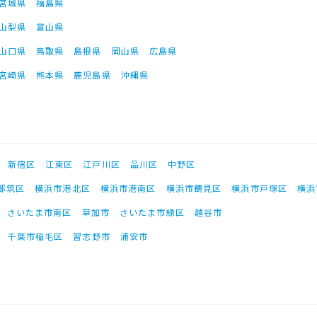
宮城県
福島県
山梨県
富山県
山口県
鳥取県
島根県
岡山県
広島県
宮崎県
熊本県
鹿児島県
沖縄県
新宿区
江東区
江戸川区
品川区
中野区
都筑区
横浜市港北区
横浜市港南区
横浜市鶴見区
横浜市戸塚区
横浜
さいたま市南区
草加市
さいたま市緑区
越谷市
千葉市稲毛区
習志野市
浦安市