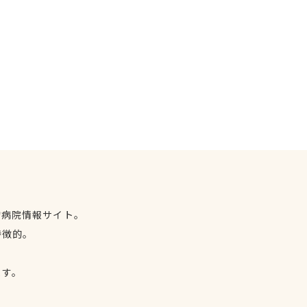
物病院情報サイト。
特徴的。
、
ます。