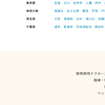
東京都
荻窪
立川
吉祥寺
三鷹
府中
神奈川県
青葉台
あざみ野
鶴見
平塚
戸
埼玉県
大宮
東浦和
志木
東川口
武蔵
千葉県
浦安
新浦安
京成津田沼
西白井
動物病院ドクター
路線・
ペッ