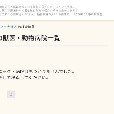
動物病院・獣医を探すなら動物病院ドクターズ・ファイル。
獣医の診療方針や人柄を独自取材で紹介。好みの条件で検索！
街の頼れる獣医さん 937 人、動物病院 9,443 件掲載中！(2026年08月08日現在)
マイナ対応
の検索結果
の獣医・動物病院一覧
ニック・病院は見つかりませんでした。
更して検索してください。
1