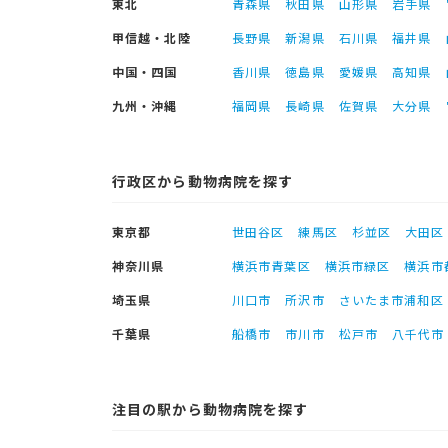
東北
青森県
秋田県
山形県
岩手県
甲信越・北陸
長野県
新潟県
石川県
福井県
中国・四国
香川県
徳島県
愛媛県
高知県
九州・沖縄
福岡県
長崎県
佐賀県
大分県
行政区から動物病院を探す
東京都
世田谷区
練馬区
杉並区
大田区
神奈川県
横浜市青葉区
横浜市緑区
横浜市
埼玉県
川口市
所沢市
さいたま市浦和区
千葉県
船橋市
市川市
松戸市
八千代市
注目の駅から動物病院を探す