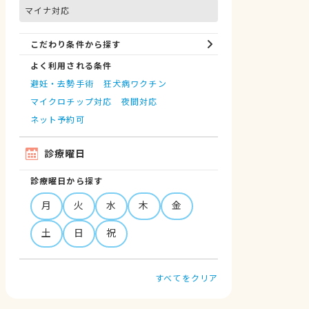
マイナ対応
こだわり条件から探す
よく利用される条件
避妊・去勢手術
狂犬病ワクチン
マイクロチップ対応
夜間対応
ネット予約可
診療曜日
診療曜日から探す
月
火
水
木
金
土
日
祝
すべてをクリア