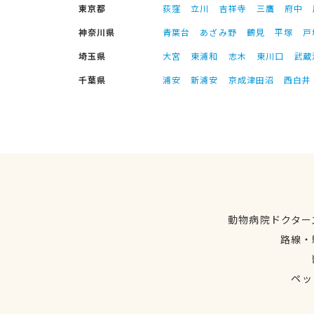
東京都
荻窪
立川
吉祥寺
三鷹
府中
神奈川県
青葉台
あざみ野
鶴見
平塚
戸
埼玉県
大宮
東浦和
志木
東川口
武蔵
千葉県
浦安
新浦安
京成津田沼
西白井
動物病院ドクター
路線・
ペッ