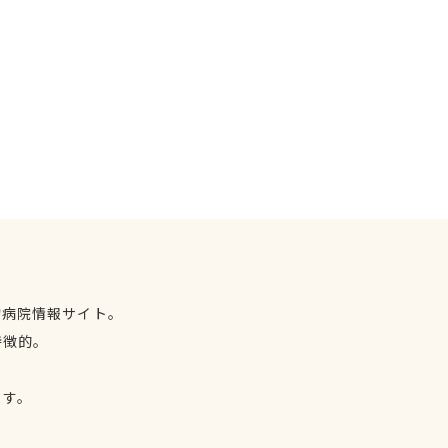
物病院情報サイト。
特徴的。
、
ます。