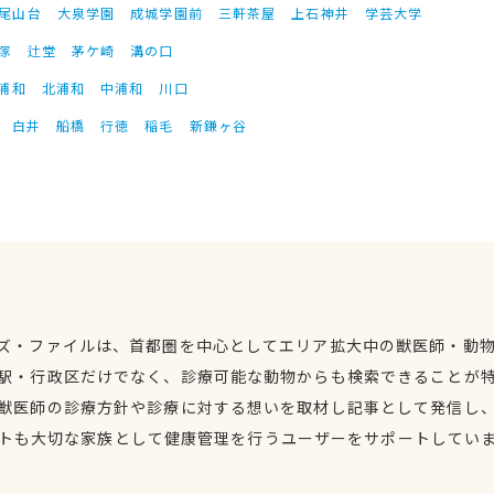
尾山台
大泉学園
成城学園前
三軒茶屋
上石神井
学芸大学
塚
辻堂
茅ケ崎
溝の口
浦和
北浦和
中浦和
川口
白井
船橋
行徳
稲毛
新鎌ヶ谷
ズ・ファイルは、首都圏を中心としてエリア拡大中の獣医師・動
駅・行政区だけでなく、診療可能な動物からも検索できることが
獣医師の診療方針や診療に対する想いを取材し記事として発信し
トも大切な家族として健康管理を行うユーザーをサポートしてい