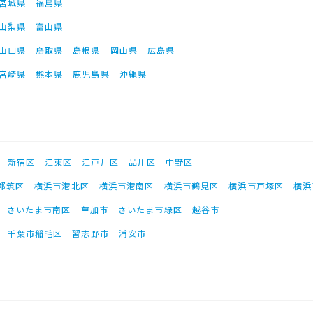
宮城県
福島県
山梨県
富山県
山口県
鳥取県
島根県
岡山県
広島県
宮崎県
熊本県
鹿児島県
沖縄県
新宿区
江東区
江戸川区
品川区
中野区
都筑区
横浜市港北区
横浜市港南区
横浜市鶴見区
横浜市戸塚区
横浜
さいたま市南区
草加市
さいたま市緑区
越谷市
千葉市稲毛区
習志野市
浦安市