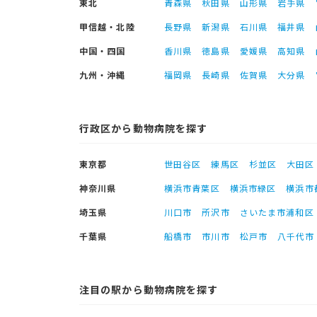
東北
青森県
秋田県
山形県
岩手県
甲信越・北陸
長野県
新潟県
石川県
福井県
中国・四国
香川県
徳島県
愛媛県
高知県
九州・沖縄
福岡県
長崎県
佐賀県
大分県
行政区から動物病院を探す
東京都
世田谷区
練馬区
杉並区
大田区
神奈川県
横浜市青葉区
横浜市緑区
横浜市
埼玉県
川口市
所沢市
さいたま市浦和区
千葉県
船橋市
市川市
松戸市
八千代市
注目の駅から動物病院を探す