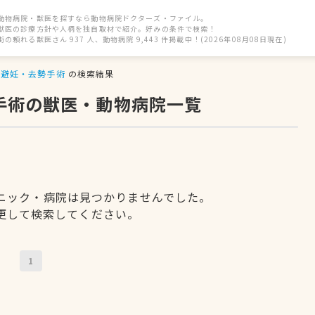
動物病院・獣医を探すなら動物病院ドクターズ・ファイル。
獣医の診療方針や人柄を独自取材で紹介。好みの条件で検索！
街の頼れる獣医さん 937 人、動物病院 9,443 件掲載中！(2026年08月08日現在)
避妊・去勢手術
の検索結果
手術の獣医・動物病院一覧
ニック・病院は見つかりませんでした。
更して検索してください。
1