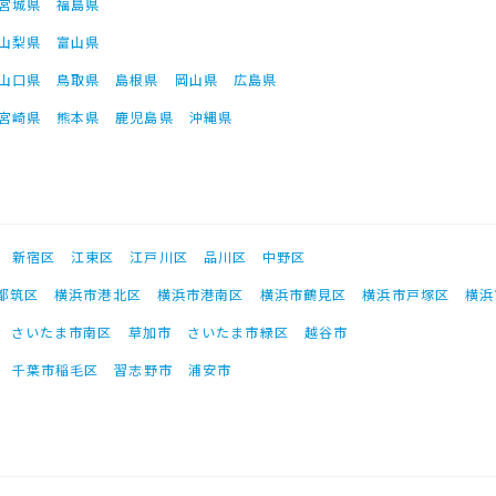
宮城県
福島県
山梨県
富山県
山口県
鳥取県
島根県
岡山県
広島県
宮崎県
熊本県
鹿児島県
沖縄県
新宿区
江東区
江戸川区
品川区
中野区
都筑区
横浜市港北区
横浜市港南区
横浜市鶴見区
横浜市戸塚区
横浜
さいたま市南区
草加市
さいたま市緑区
越谷市
千葉市稲毛区
習志野市
浦安市