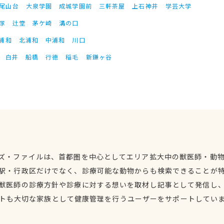
尾山台
大泉学園
成城学園前
三軒茶屋
上石神井
学芸大学
塚
辻堂
茅ケ崎
溝の口
浦和
北浦和
中浦和
川口
白井
船橋
行徳
稲毛
新鎌ヶ谷
ズ・ファイルは、首都圏を中心としてエリア拡大中の獣医師・動
駅・行政区だけでなく、診療可能な動物からも検索できることが
獣医師の診療方針や診療に対する想いを取材し記事として発信し
トも大切な家族として健康管理を行うユーザーをサポートしてい