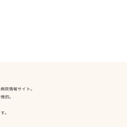
物病院情報サイト。
特徴的。
、
ます。