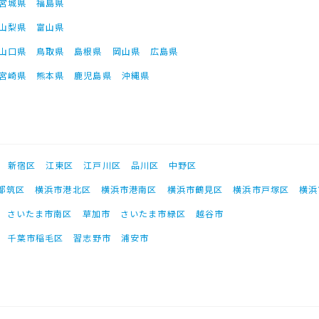
宮城県
福島県
山梨県
富山県
山口県
鳥取県
島根県
岡山県
広島県
宮崎県
熊本県
鹿児島県
沖縄県
新宿区
江東区
江戸川区
品川区
中野区
都筑区
横浜市港北区
横浜市港南区
横浜市鶴見区
横浜市戸塚区
横浜
さいたま市南区
草加市
さいたま市緑区
越谷市
千葉市稲毛区
習志野市
浦安市