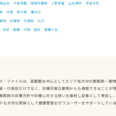
尾山台
大泉学園
成城学園前
三軒茶屋
上石神井
学芸大学
塚
辻堂
茅ケ崎
溝の口
浦和
北浦和
中浦和
川口
白井
船橋
行徳
稲毛
新鎌ヶ谷
ズ・ファイルは、首都圏を中心としてエリア拡大中の獣医師・動
駅・行政区だけでなく、診療可能な動物からも検索できることが
獣医師の診療方針や診療に対する想いを取材し記事として発信し
トも大切な家族として健康管理を行うユーザーをサポートしてい