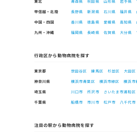
東北
青森県
秋田県
山形県
岩手県
甲信越・北陸
長野県
新潟県
石川県
福井県
中国・四国
香川県
徳島県
愛媛県
高知県
九州・沖縄
福岡県
長崎県
佐賀県
大分県
行政区から動物病院を探す
東京都
世田谷区
練馬区
杉並区
大田区
神奈川県
横浜市青葉区
横浜市緑区
横浜市
埼玉県
川口市
所沢市
さいたま市浦和区
千葉県
船橋市
市川市
松戸市
八千代市
注目の駅から動物病院を探す