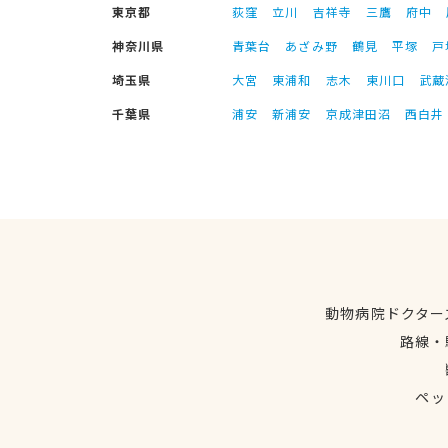
東京都
荻窪
立川
吉祥寺
三鷹
府中
神奈川県
青葉台
あざみ野
鶴見
平塚
戸
埼玉県
大宮
東浦和
志木
東川口
武蔵
千葉県
浦安
新浦安
京成津田沼
西白井
動物病院ドクター
路線・
ペッ