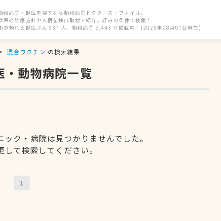
動物病院・獣医を探すなら動物病院ドクターズ・ファイル。
獣医の診療方針や人柄を独自取材で紹介。好みの条件で検索！
街の頼れる獣医さん 937 人、動物病院 9,443 件掲載中！(2026年08月07日現在)
混合ワクチン
の検索結果
医・動物病院一覧
ニック・病院は見つかりませんでした。
更して検索してください。
1