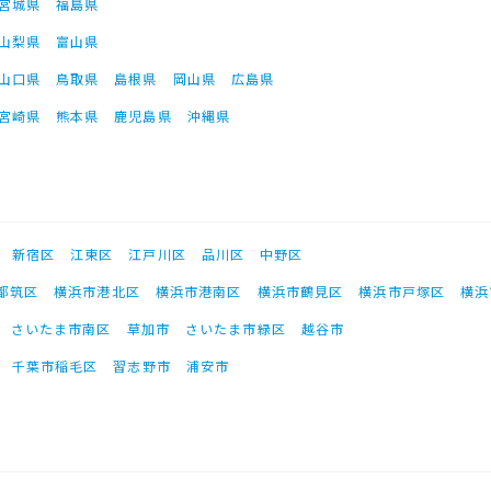
宮城県
福島県
山梨県
富山県
山口県
鳥取県
島根県
岡山県
広島県
宮崎県
熊本県
鹿児島県
沖縄県
新宿区
江東区
江戸川区
品川区
中野区
都筑区
横浜市港北区
横浜市港南区
横浜市鶴見区
横浜市戸塚区
横浜
さいたま市南区
草加市
さいたま市緑区
越谷市
千葉市稲毛区
習志野市
浦安市