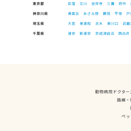
東京都
荻窪
立川
吉祥寺
三鷹
府中
神奈川県
青葉台
あざみ野
鶴見
平塚
戸
埼玉県
大宮
東浦和
志木
東川口
武蔵
千葉県
浦安
新浦安
京成津田沼
西白井
動物病院ドクター
路線・
ペッ