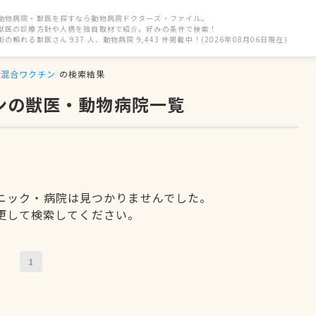
動物病院・獣医を探すなら動物病院ドクターズ・ファイル。
獣医の診療方針や人柄を独自取材で紹介。好みの条件で検索！
街の頼れる獣医さん 937 人、動物病院 9,443 件掲載中！(2026年08月06日現在)
混合ワクチン
の検索結果
ンの獣医・動物病院一覧
ニック・病院は見つかりませんでした。
更して検索してください。
1