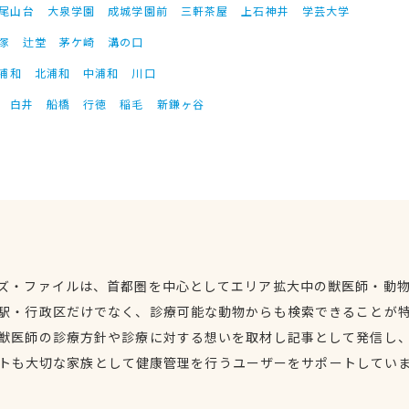
尾山台
大泉学園
成城学園前
三軒茶屋
上石神井
学芸大学
塚
辻堂
茅ケ崎
溝の口
浦和
北浦和
中浦和
川口
白井
船橋
行徳
稲毛
新鎌ヶ谷
ズ・ファイルは、首都圏を中心としてエリア拡大中の獣医師・動
駅・行政区だけでなく、診療可能な動物からも検索できることが
獣医師の診療方針や診療に対する想いを取材し記事として発信し
トも大切な家族として健康管理を行うユーザーをサポートしてい