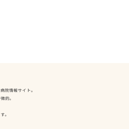
物病院情報サイト。
特徴的。
、
ます。