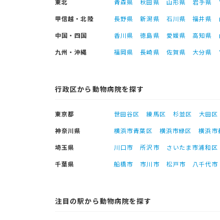
東北
青森県
秋田県
山形県
岩手県
甲信越・北陸
長野県
新潟県
石川県
福井県
中国・四国
香川県
徳島県
愛媛県
高知県
九州・沖縄
福岡県
長崎県
佐賀県
大分県
行政区から動物病院を探す
東京都
世田谷区
練馬区
杉並区
大田区
神奈川県
横浜市青葉区
横浜市緑区
横浜市
埼玉県
川口市
所沢市
さいたま市浦和区
千葉県
船橋市
市川市
松戸市
八千代市
注目の駅から動物病院を探す