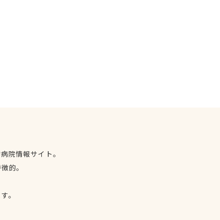
物病院情報サイト。
特徴的。
、
ます。