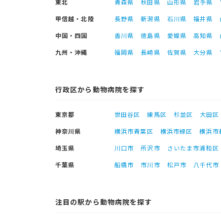
東北
青森県
秋田県
山形県
岩手県
甲信越・北陸
長野県
新潟県
石川県
福井県
中国・四国
香川県
徳島県
愛媛県
高知県
九州・沖縄
福岡県
長崎県
佐賀県
大分県
行政区から動物病院を探す
東京都
世田谷区
練馬区
杉並区
大田区
神奈川県
横浜市青葉区
横浜市緑区
横浜市
埼玉県
川口市
所沢市
さいたま市浦和区
千葉県
船橋市
市川市
松戸市
八千代市
注目の駅から動物病院を探す