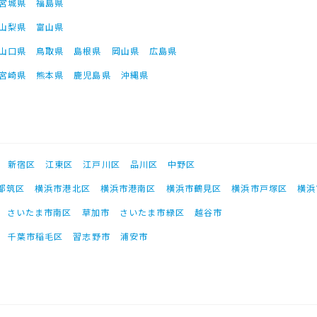
宮城県
福島県
山梨県
富山県
山口県
鳥取県
島根県
岡山県
広島県
宮崎県
熊本県
鹿児島県
沖縄県
新宿区
江東区
江戸川区
品川区
中野区
都筑区
横浜市港北区
横浜市港南区
横浜市鶴見区
横浜市戸塚区
横浜
さいたま市南区
草加市
さいたま市緑区
越谷市
千葉市稲毛区
習志野市
浦安市