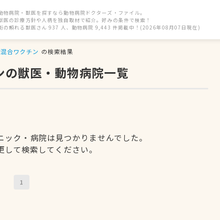
動物病院・獣医を探すなら動物病院ドクターズ・ファイル。
獣医の診療方針や人柄を独自取材で紹介。好みの条件で検索！
街の頼れる獣医さん 937 人、動物病院 9,443 件掲載中！(2026年08月07日現在)
混合ワクチン
の検索結果
ンの獣医・動物病院一覧
ニック・病院は見つかりませんでした。
更して検索してください。
1