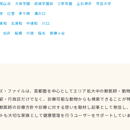
尾山台
大泉学園
成城学園前
三軒茶屋
上石神井
学芸大学
塚
辻堂
茅ケ崎
溝の口
浦和
北浦和
中浦和
川口
白井
船橋
行徳
稲毛
新鎌ヶ谷
ズ・ファイルは、首都圏を中心としてエリア拡大中の獣医師・動
駅・行政区だけでなく、診療可能な動物からも検索できることが
獣医師の診療方針や診療に対する想いを取材し記事として発信し
トも大切な家族として健康管理を行うユーザーをサポートしてい