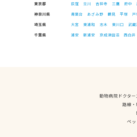
東京都
荻窪
立川
吉祥寺
三鷹
府中
神奈川県
青葉台
あざみ野
鶴見
平塚
戸
埼玉県
大宮
東浦和
志木
東川口
武蔵
千葉県
浦安
新浦安
京成津田沼
西白井
動物病院ドクター
路線・
ペッ