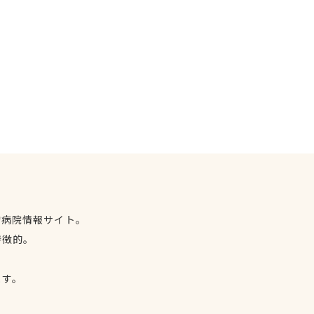
物病院情報サイト。
特徴的。
、
ます。