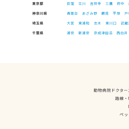
東京都
荻窪
立川
吉祥寺
三鷹
府中
神奈川県
青葉台
あざみ野
鶴見
平塚
戸
埼玉県
大宮
東浦和
志木
東川口
武蔵
千葉県
浦安
新浦安
京成津田沼
西白井
動物病院ドクター
路線・
ペッ