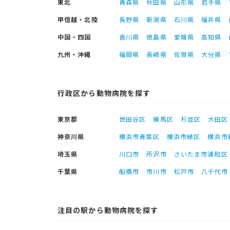
東北
青森県
秋田県
山形県
岩手県
甲信越・北陸
長野県
新潟県
石川県
福井県
中国・四国
香川県
徳島県
愛媛県
高知県
九州・沖縄
福岡県
長崎県
佐賀県
大分県
行政区から動物病院を探す
東京都
世田谷区
練馬区
杉並区
大田区
神奈川県
横浜市青葉区
横浜市緑区
横浜市
埼玉県
川口市
所沢市
さいたま市浦和区
千葉県
船橋市
市川市
松戸市
八千代市
注目の駅から動物病院を探す