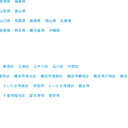
宮城県
福島県
山梨県
富山県
山口県
鳥取県
島根県
岡山県
広島県
宮崎県
熊本県
鹿児島県
沖縄県
新宿区
江東区
江戸川区
品川区
中野区
都筑区
横浜市港北区
横浜市港南区
横浜市鶴見区
横浜市戸塚区
横浜
さいたま市南区
草加市
さいたま市緑区
越谷市
千葉市稲毛区
習志野市
浦安市