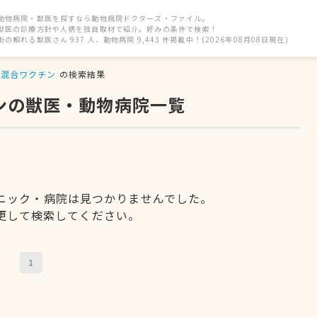
動物病院・獣医を探すなら動物病院ドクターズ・ファイル。
獣医の診療方針や人柄を独自取材で紹介。好みの条件で検索！
街の頼れる獣医さん 937 人、動物病院 9,443 件掲載中！(2026年08月08日現在)
混合ワクチン
の検索結果
ンの獣医・動物病院一覧
ニック・病院は見つかりませんでした。
更して検索してください。
1