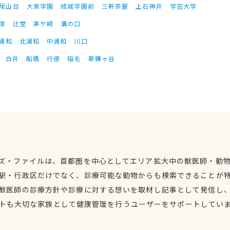
尾山台
大泉学園
成城学園前
三軒茶屋
上石神井
学芸大学
塚
辻堂
茅ケ崎
溝の口
浦和
北浦和
中浦和
川口
白井
船橋
行徳
稲毛
新鎌ヶ谷
ズ・ファイルは、首都圏を中心としてエリア拡大中の獣医師・動
駅・行政区だけでなく、診療可能な動物からも検索できることが
獣医師の診療方針や診療に対する想いを取材し記事として発信し
トも大切な家族として健康管理を行うユーザーをサポートしてい