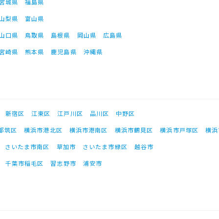
宮城県
福島県
山梨県
富山県
山口県
鳥取県
島根県
岡山県
広島県
宮崎県
熊本県
鹿児島県
沖縄県
新宿区
江東区
江戸川区
品川区
中野区
都筑区
横浜市港北区
横浜市港南区
横浜市鶴見区
横浜市戸塚区
横浜
さいたま市南区
草加市
さいたま市緑区
越谷市
千葉市稲毛区
習志野市
浦安市