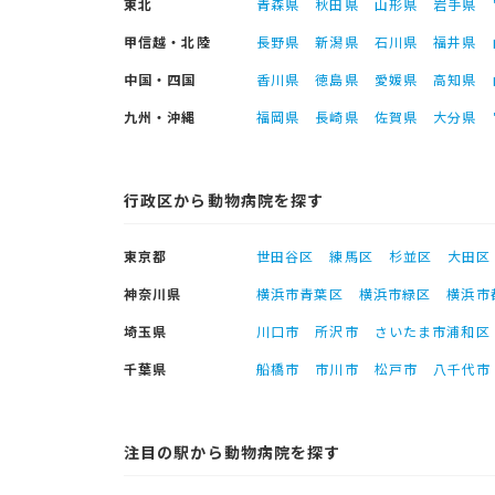
東北
青森県
秋田県
山形県
岩手県
甲信越・北陸
長野県
新潟県
石川県
福井県
中国・四国
香川県
徳島県
愛媛県
高知県
九州・沖縄
福岡県
長崎県
佐賀県
大分県
行政区から動物病院を探す
東京都
世田谷区
練馬区
杉並区
大田区
神奈川県
横浜市青葉区
横浜市緑区
横浜市
埼玉県
川口市
所沢市
さいたま市浦和区
千葉県
船橋市
市川市
松戸市
八千代市
注目の駅から動物病院を探す