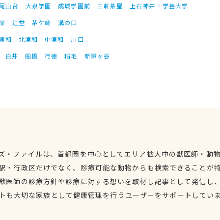
尾山台
大泉学園
成城学園前
三軒茶屋
上石神井
学芸大学
塚
辻堂
茅ケ崎
溝の口
浦和
北浦和
中浦和
川口
白井
船橋
行徳
稲毛
新鎌ヶ谷
ズ・ファイルは、首都圏を中心としてエリア拡大中の獣医師・動
駅・行政区だけでなく、診療可能な動物からも検索できることが
獣医師の診療方針や診療に対する想いを取材し記事として発信し
トも大切な家族として健康管理を行うユーザーをサポートしてい