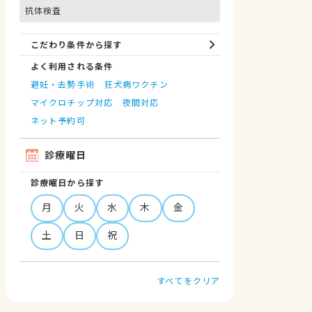
抗体検査
こだわり条件から探す
よく利用される条件
避妊・去勢手術
狂犬病ワクチン
マイクロチップ対応
夜間対応
ネット予約可
診療曜日
診療曜日から探す
月
火
水
木
金
土
日
祝
すべてをクリア