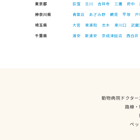
東京都
荻窪
立川
吉祥寺
三鷹
府中
神奈川県
青葉台
あざみ野
鶴見
平塚
戸
埼玉県
大宮
東浦和
志木
東川口
武蔵
千葉県
浦安
新浦安
京成津田沼
西白井
動物病院ドクター
路線・
ペッ