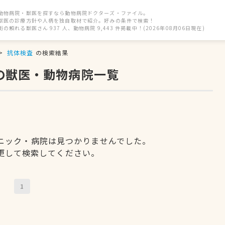
動物病院・獣医を探すなら動物病院ドクターズ・ファイル。
獣医の診療方針や人柄を独自取材で紹介。好みの条件で検索！
街の頼れる獣医さん 937 人、動物病院 9,443 件掲載中！(2026年08月06日現在)
抗体検査
の検索結果
の獣医・動物病院一覧
ニック・病院は見つかりませんでした。
更して検索してください。
1