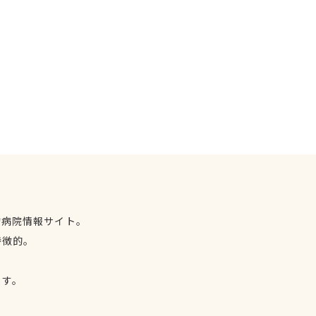
物病院情報サイト。
特徴的。
、
ます。