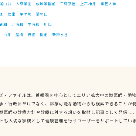
尾山台
大泉学園
成城学園前
三軒茶屋
上石神井
学芸大学
塚
辻堂
茅ケ崎
溝の口
浦和
北浦和
中浦和
川口
白井
船橋
行徳
稲毛
新鎌ヶ谷
ズ・ファイルは、首都圏を中心としてエリア拡大中の獣医師・動
駅・行政区だけでなく、診療可能な動物からも検索できることが
獣医師の診療方針や診療に対する想いを取材し記事として発信し
トも大切な家族として健康管理を行うユーザーをサポートしてい