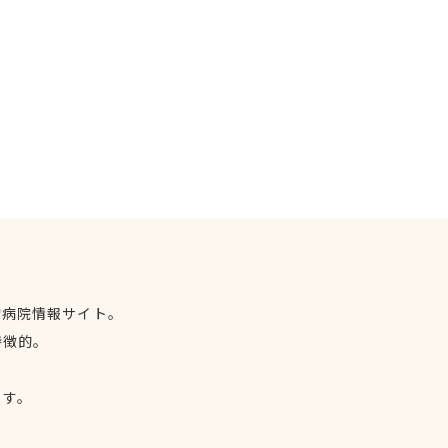
物病院情報サイト。
特徴的。
、
ます。