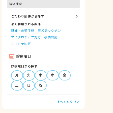
抗体検査
こだわり条件から探す
よく利用される条件
避妊・去勢手術
狂犬病ワクチン
マイクロチップ対応
夜間対応
ネット予約可
診療曜日
診療曜日から探す
月
火
水
木
金
土
日
祝
すべてをクリア