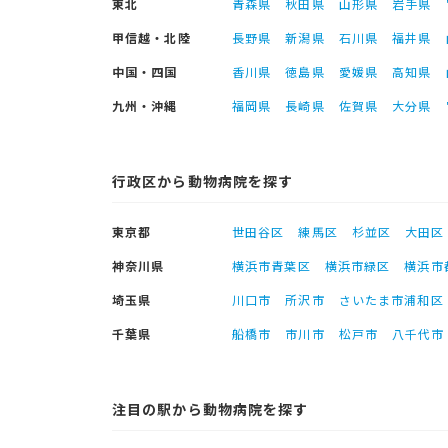
東北
青森県
秋田県
山形県
岩手県
甲信越・北陸
長野県
新潟県
石川県
福井県
中国・四国
香川県
徳島県
愛媛県
高知県
九州・沖縄
福岡県
長崎県
佐賀県
大分県
行政区から動物病院を探す
東京都
世田谷区
練馬区
杉並区
大田区
神奈川県
横浜市青葉区
横浜市緑区
横浜市
埼玉県
川口市
所沢市
さいたま市浦和区
千葉県
船橋市
市川市
松戸市
八千代市
注目の駅から動物病院を探す