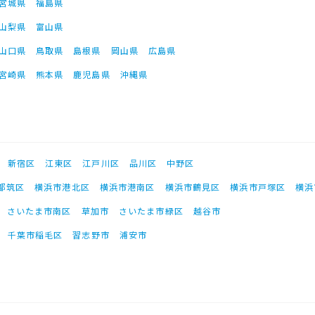
宮城県
福島県
山梨県
富山県
山口県
鳥取県
島根県
岡山県
広島県
宮崎県
熊本県
鹿児島県
沖縄県
新宿区
江東区
江戸川区
品川区
中野区
都筑区
横浜市港北区
横浜市港南区
横浜市鶴見区
横浜市戸塚区
横浜
さいたま市南区
草加市
さいたま市緑区
越谷市
千葉市稲毛区
習志野市
浦安市