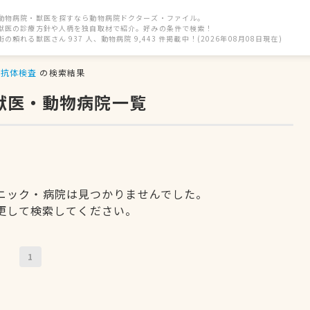
動物病院・獣医を探すなら動物病院ドクターズ・ファイル。
獣医の診療方針や人柄を独自取材で紹介。好みの条件で検索！
街の頼れる獣医さん 937 人、動物病院 9,443 件掲載中！(2026年08月08日現在)
抗体検査
の検索結果
獣医・動物病院一覧
ニック・病院は見つかりませんでした。
更して検索してください。
1