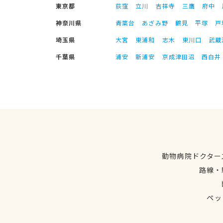
東京都
荻窪
立川
吉祥寺
三鷹
府中
神奈川県
青葉台
あざみ野
鶴見
平塚
戸
埼玉県
大宮
東浦和
志木
東川口
武蔵
千葉県
浦安
新浦安
京成津田沼
西白井
動物病院ドクター
路線・
ペッ