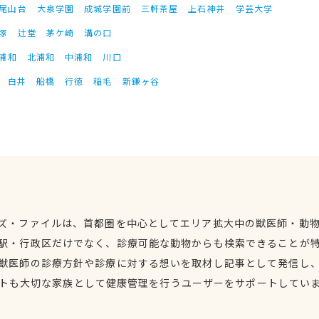
尾山台
大泉学園
成城学園前
三軒茶屋
上石神井
学芸大学
塚
辻堂
茅ケ崎
溝の口
浦和
北浦和
中浦和
川口
白井
船橋
行徳
稲毛
新鎌ヶ谷
ズ・ファイルは、首都圏を中心としてエリア拡大中の獣医師・動
駅・行政区だけでなく、診療可能な動物からも検索できることが
獣医師の診療方針や診療に対する想いを取材し記事として発信し
トも大切な家族として健康管理を行うユーザーをサポートしてい