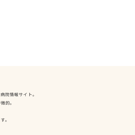
物病院情報サイト。
特徴的。
、
ます。