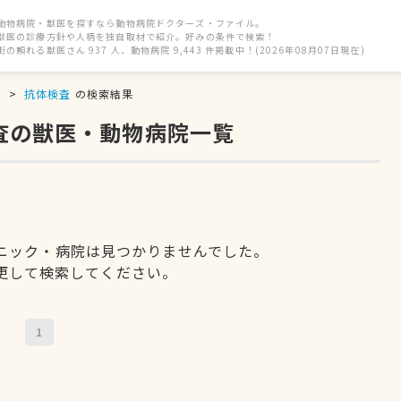
動物病院・獣医を探すなら動物病院ドクターズ・ファイル。
獣医の診療方針や人柄を独自取材で紹介。好みの条件で検索！
街の頼れる獣医さん 937 人、動物病院 9,443 件掲載中！(2026年08月07日現在)
駅
抗体検査
の検索結果
査の獣医・動物病院一覧
ニック・病院は見つかりませんでした。
更して検索してください。
1