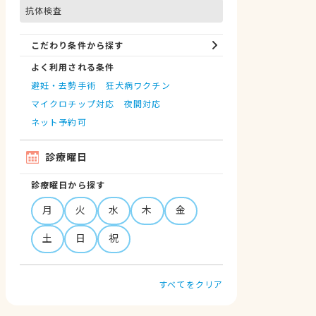
抗体検査
こだわり条件から探す
よく利用される条件
避妊・去勢手術
狂犬病ワクチン
マイクロチップ対応
夜間対応
ネット予約可
診療曜日
診療曜日から探す
月
火
水
木
金
土
日
祝
すべてをクリア