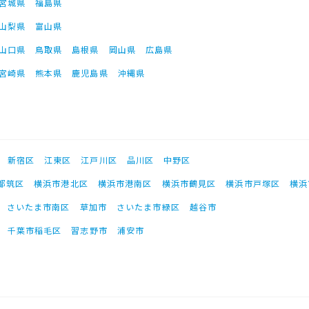
宮城県
福島県
山梨県
富山県
山口県
鳥取県
島根県
岡山県
広島県
宮崎県
熊本県
鹿児島県
沖縄県
新宿区
江東区
江戸川区
品川区
中野区
都筑区
横浜市港北区
横浜市港南区
横浜市鶴見区
横浜市戸塚区
横浜
さいたま市南区
草加市
さいたま市緑区
越谷市
千葉市稲毛区
習志野市
浦安市