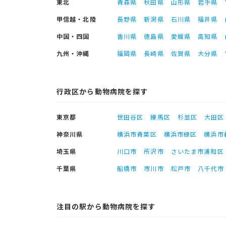
東北
青森県
秋田県
山形県
岩手県
甲信越・北陸
長野県
新潟県
石川県
福井県
中国・四国
香川県
徳島県
愛媛県
高知県
九州・沖縄
福岡県
長崎県
佐賀県
大分県
行政区から動物病院を探す
東京都
世田谷区
練馬区
杉並区
大田区
神奈川県
横浜市青葉区
横浜市緑区
横浜市
埼玉県
川口市
所沢市
さいたま市浦和区
千葉県
船橋市
市川市
松戸市
八千代市
注目の駅から動物病院を探す