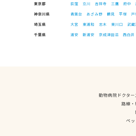
東京都
荻窪
立川
吉祥寺
三鷹
府中
神奈川県
青葉台
あざみ野
鶴見
平塚
戸
埼玉県
大宮
東浦和
志木
東川口
武蔵
千葉県
浦安
新浦安
京成津田沼
西白井
動物病院ドクター
路線・
ペッ