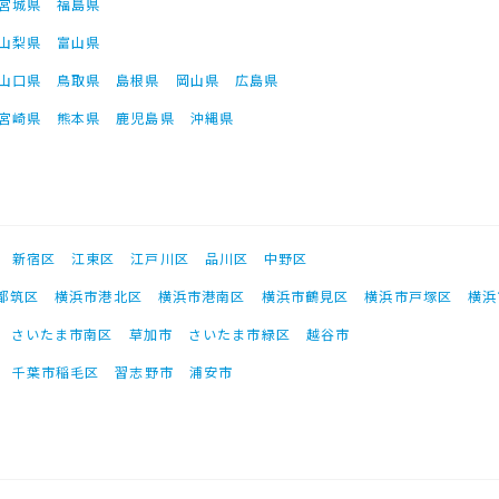
宮城県
福島県
山梨県
富山県
山口県
鳥取県
島根県
岡山県
広島県
宮崎県
熊本県
鹿児島県
沖縄県
新宿区
江東区
江戸川区
品川区
中野区
都筑区
横浜市港北区
横浜市港南区
横浜市鶴見区
横浜市戸塚区
横浜
さいたま市南区
草加市
さいたま市緑区
越谷市
千葉市稲毛区
習志野市
浦安市