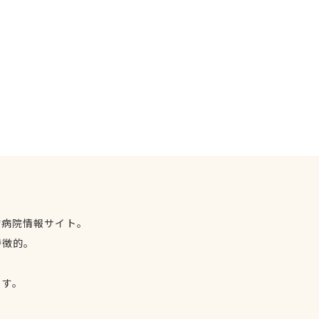
物病院情報サイト。
特徴的。
、
ます。