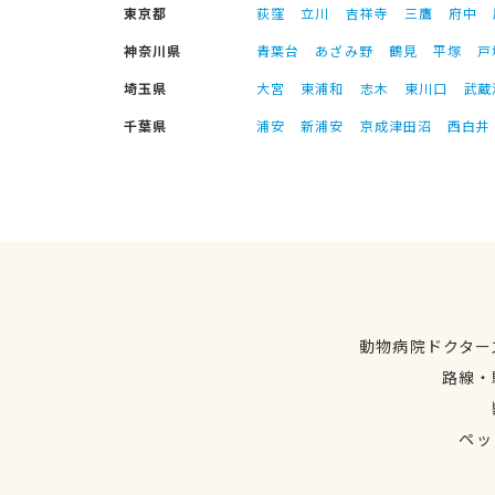
東京都
荻窪
立川
吉祥寺
三鷹
府中
神奈川県
青葉台
あざみ野
鶴見
平塚
戸
埼玉県
大宮
東浦和
志木
東川口
武蔵
千葉県
浦安
新浦安
京成津田沼
西白井
動物病院ドクター
路線・
ペッ