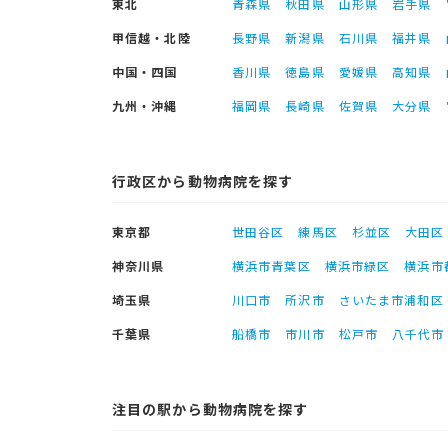
東北
青森県
秋田県
山形県
岩手県
甲信越・北陸
長野県
新潟県
石川県
福井県
中国・四国
香川県
徳島県
愛媛県
高知県
九州・沖縄
福岡県
長崎県
佐賀県
大分県
行政区から動物病院を探す
東京都
世田谷区
練馬区
杉並区
大田区
神奈川県
横浜市青葉区
横浜市緑区
横浜市
埼玉県
川口市
所沢市
さいたま市浦和区
千葉県
船橋市
市川市
松戸市
八千代市
注目の駅から動物病院を探す