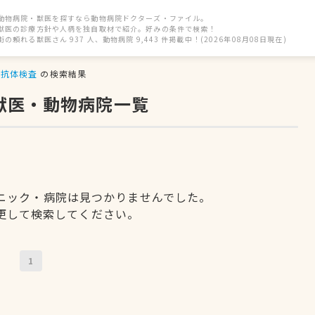
動物病院・獣医を探すなら動物病院ドクターズ・ファイル。
獣医の診療方針や人柄を独自取材で紹介。好みの条件で検索！
街の頼れる獣医さん 937 人、動物病院 9,443 件掲載中！(2026年08月08日現在)
抗体検査
の検索結果
獣医・動物病院一覧
ニック・病院は見つかりませんでした。
更して検索してください。
1