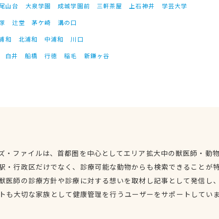
尾山台
大泉学園
成城学園前
三軒茶屋
上石神井
学芸大学
塚
辻堂
茅ケ崎
溝の口
浦和
北浦和
中浦和
川口
白井
船橋
行徳
稲毛
新鎌ヶ谷
ズ・ファイルは、首都圏を中心としてエリア拡大中の獣医師・動
駅・行政区だけでなく、診療可能な動物からも検索できることが
獣医師の診療方針や診療に対する想いを取材し記事として発信し
トも大切な家族として健康管理を行うユーザーをサポートしてい