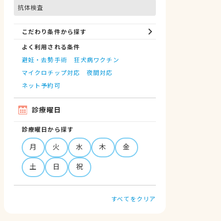
抗体検査
こだわり条件から探す
よく利用される条件
避妊・去勢手術
狂犬病ワクチン
マイクロチップ対応
夜間対応
ネット予約可
診療曜日
診療曜日から探す
月
火
水
木
金
土
日
祝
すべてをクリア