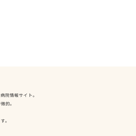
物病院情報サイト。
特徴的。
、
ます。