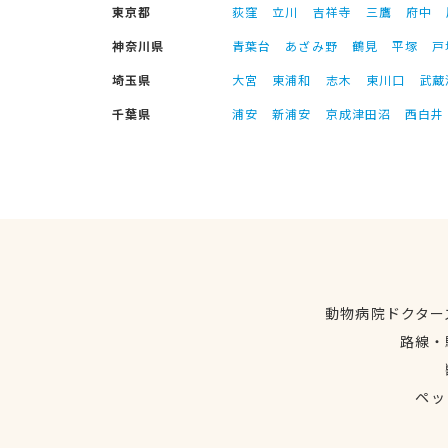
東京都
荻窪
立川
吉祥寺
三鷹
府中
神奈川県
青葉台
あざみ野
鶴見
平塚
戸
埼玉県
大宮
東浦和
志木
東川口
武蔵
千葉県
浦安
新浦安
京成津田沼
西白井
動物病院ドクター
路線・
ペッ