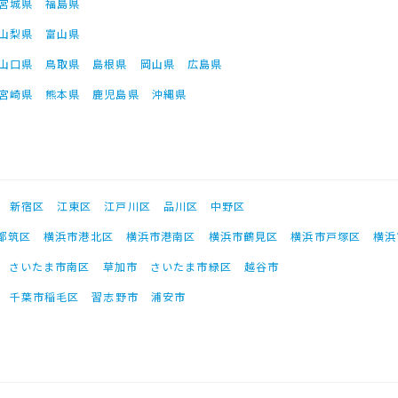
宮城県
福島県
山梨県
富山県
山口県
鳥取県
島根県
岡山県
広島県
宮崎県
熊本県
鹿児島県
沖縄県
新宿区
江東区
江戸川区
品川区
中野区
都筑区
横浜市港北区
横浜市港南区
横浜市鶴見区
横浜市戸塚区
横浜
さいたま市南区
草加市
さいたま市緑区
越谷市
千葉市稲毛区
習志野市
浦安市