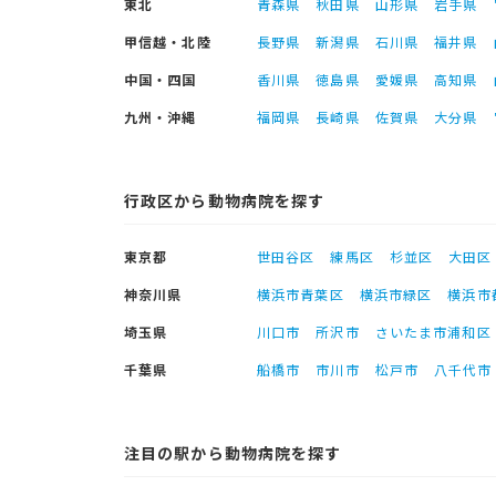
東北
青森県
秋田県
山形県
岩手県
甲信越・北陸
長野県
新潟県
石川県
福井県
中国・四国
香川県
徳島県
愛媛県
高知県
九州・沖縄
福岡県
長崎県
佐賀県
大分県
行政区から動物病院を探す
東京都
世田谷区
練馬区
杉並区
大田区
神奈川県
横浜市青葉区
横浜市緑区
横浜市
埼玉県
川口市
所沢市
さいたま市浦和区
千葉県
船橋市
市川市
松戸市
八千代市
注目の駅から動物病院を探す