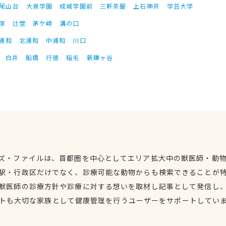
尾山台
大泉学園
成城学園前
三軒茶屋
上石神井
学芸大学
塚
辻堂
茅ケ崎
溝の口
浦和
北浦和
中浦和
川口
白井
船橋
行徳
稲毛
新鎌ヶ谷
ズ・ファイルは、首都圏を中心としてエリア拡大中の獣医師・動
駅・行政区だけでなく、診療可能な動物からも検索できることが
獣医師の診療方針や診療に対する想いを取材し記事として発信し
トも大切な家族として健康管理を行うユーザーをサポートしてい