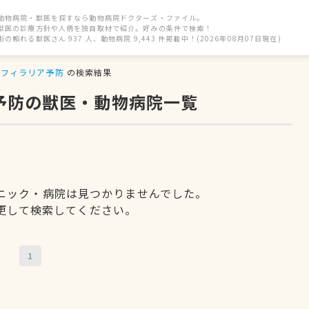
動物病院・獣医を探すなら動物病院ドクターズ・ファイル。
獣医の診療方針や人柄を独自取材で紹介。好みの条件で検索！
街の頼れる獣医さん 937 人、動物病院 9,443 件掲載中！(2026年08月07日現在)
フィラリア予防
の検索結果
予防の獣医・動物病院一覧
ニック・病院は見つかりませんでした。
更して検索してください。
1