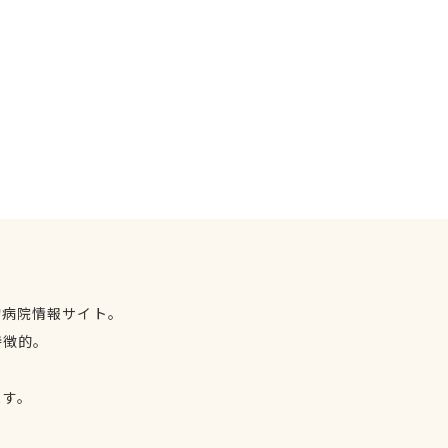
物病院情報サイト。
特徴的。
、
ます。