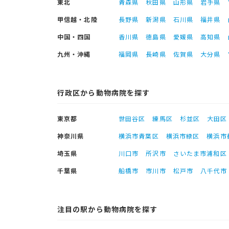
東北
青森県
秋田県
山形県
岩手県
甲信越・北陸
長野県
新潟県
石川県
福井県
中国・四国
香川県
徳島県
愛媛県
高知県
九州・沖縄
福岡県
長崎県
佐賀県
大分県
行政区から動物病院を探す
東京都
世田谷区
練馬区
杉並区
大田区
神奈川県
横浜市青葉区
横浜市緑区
横浜市
埼玉県
川口市
所沢市
さいたま市浦和区
千葉県
船橋市
市川市
松戸市
八千代市
注目の駅から動物病院を探す