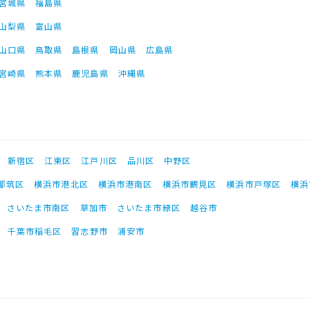
宮城県
福島県
山梨県
富山県
山口県
鳥取県
島根県
岡山県
広島県
宮崎県
熊本県
鹿児島県
沖縄県
新宿区
江東区
江戸川区
品川区
中野区
都筑区
横浜市港北区
横浜市港南区
横浜市鶴見区
横浜市戸塚区
横浜
さいたま市南区
草加市
さいたま市緑区
越谷市
千葉市稲毛区
習志野市
浦安市