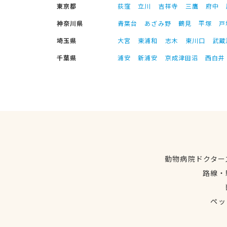
東京都
荻窪
立川
吉祥寺
三鷹
府中
神奈川県
青葉台
あざみ野
鶴見
平塚
戸
埼玉県
大宮
東浦和
志木
東川口
武蔵
千葉県
浦安
新浦安
京成津田沼
西白井
動物病院ドクター
路線・
ペッ