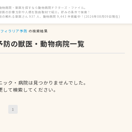
動物病院・獣医を探すなら動物病院ドクターズ・ファイル。
獣医の診療方針や人柄を独自取材で紹介。好みの条件で検索！
街の頼れる獣医さん 937 人、動物病院 9,443 件掲載中！(2026年08月09日現在)
フィラリア予防
の検索結果
予防の獣医・動物病院一覧
ニック・病院は見つかりませんでした。
更して検索してください。
1