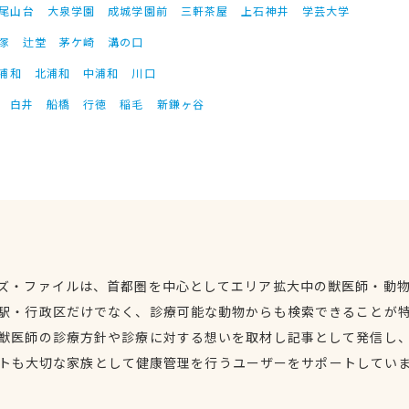
尾山台
大泉学園
成城学園前
三軒茶屋
上石神井
学芸大学
塚
辻堂
茅ケ崎
溝の口
浦和
北浦和
中浦和
川口
白井
船橋
行徳
稲毛
新鎌ヶ谷
ズ・ファイルは、首都圏を中心としてエリア拡大中の獣医師・動
駅・行政区だけでなく、診療可能な動物からも検索できることが
獣医師の診療方針や診療に対する想いを取材し記事として発信し
トも大切な家族として健康管理を行うユーザーをサポートしてい