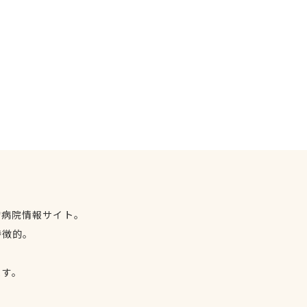
物病院情報サイト。
特徴的。
、
ます。