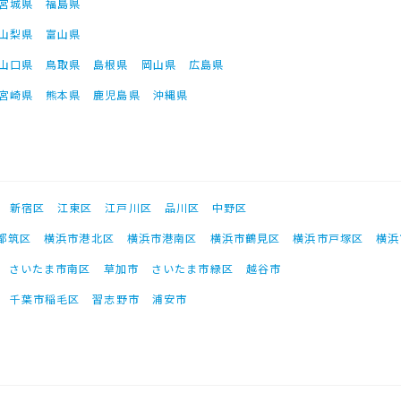
宮城県
福島県
山梨県
富山県
山口県
鳥取県
島根県
岡山県
広島県
宮崎県
熊本県
鹿児島県
沖縄県
新宿区
江東区
江戸川区
品川区
中野区
都筑区
横浜市港北区
横浜市港南区
横浜市鶴見区
横浜市戸塚区
横浜
さいたま市南区
草加市
さいたま市緑区
越谷市
千葉市稲毛区
習志野市
浦安市