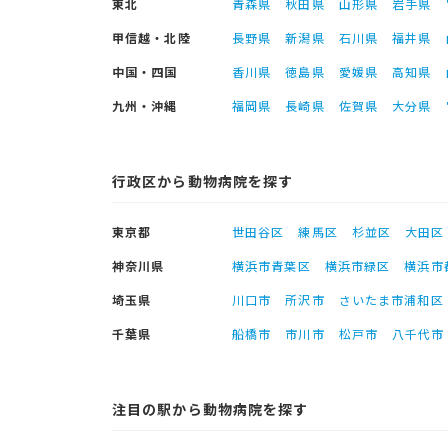
東北
青森県
秋田県
山形県
岩手県
甲信越・北陸
長野県
新潟県
石川県
福井県
中国・四国
香川県
徳島県
愛媛県
高知県
九州・沖縄
福岡県
長崎県
佐賀県
大分県
行政区から動物病院を探す
東京都
世田谷区
練馬区
杉並区
大田区
神奈川県
横浜市青葉区
横浜市緑区
横浜市
埼玉県
川口市
所沢市
さいたま市浦和区
千葉県
船橋市
市川市
松戸市
八千代市
注目の駅から動物病院を探す