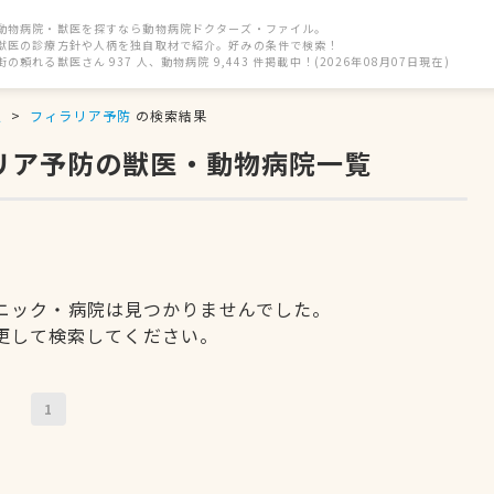
動物病院・獣医を探すなら動物病院ドクターズ・ファイル。
獣医の診療方針や人柄を独自取材で紹介。好みの条件で検索！
街の頼れる獣医さん 937 人、動物病院 9,443 件掲載中！(2026年08月07日現在)
駅
フィラリア予防
の検索結果
ラリア予防の獣医・動物病院一覧
ニック・病院は見つかりませんでした。
更して検索してください。
1