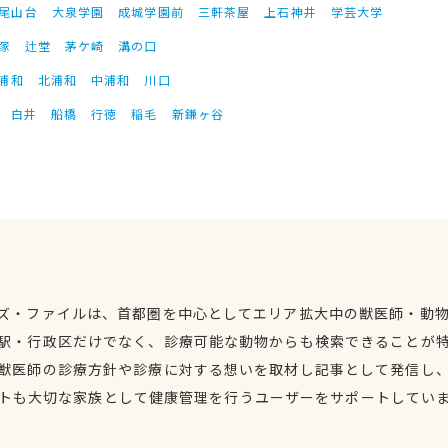
尾山台
大泉学園
成城学園前
三軒茶屋
上石神井
学芸大学
塚
辻堂
茅ケ崎
溝の口
浦和
北浦和
中浦和
川口
白井
船橋
行徳
稲毛
新鎌ヶ谷
ズ・ファイルは、首都圏を中心としてエリア拡大中の獣医師・動
駅・行政区だけでなく、診療可能な動物からも検索できることが
獣医師の診療方針や診療に対する想いを取材し記事として発信し
トも大切な家族として健康管理を行うユーザーをサポートしてい