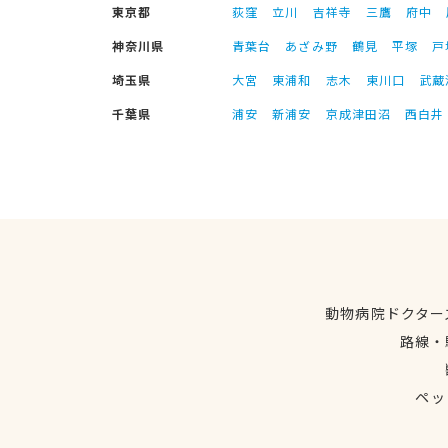
東京都
荻窪
立川
吉祥寺
三鷹
府中
神奈川県
青葉台
あざみ野
鶴見
平塚
戸
埼玉県
大宮
東浦和
志木
東川口
武蔵
千葉県
浦安
新浦安
京成津田沼
西白井
動物病院ドクター
路線・
ペッ