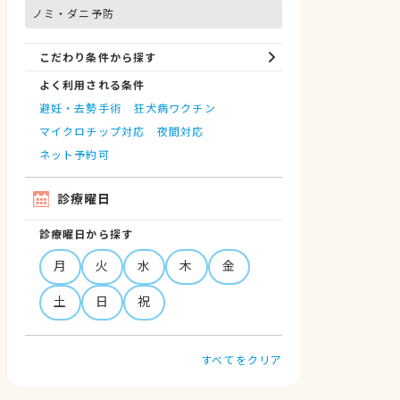
ノミ・ダニ予防
こだわり条件から探す
よく利用される条件
避妊・去勢手術
狂犬病ワクチン
マイクロチップ対応
夜間対応
ネット予約可
診療曜日
診療曜日から探す
月
火
水
木
金
土
日
祝
すべてをクリア