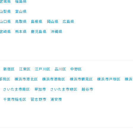
宮城県
福島県
山梨県
富山県
山口県
鳥取県
島根県
岡山県
広島県
宮崎県
熊本県
鹿児島県
沖縄県
新宿区
江東区
江戸川区
品川区
中野区
都筑区
横浜市港北区
横浜市港南区
横浜市鶴見区
横浜市戸塚区
横浜
さいたま市南区
草加市
さいたま市緑区
越谷市
千葉市稲毛区
習志野市
浦安市