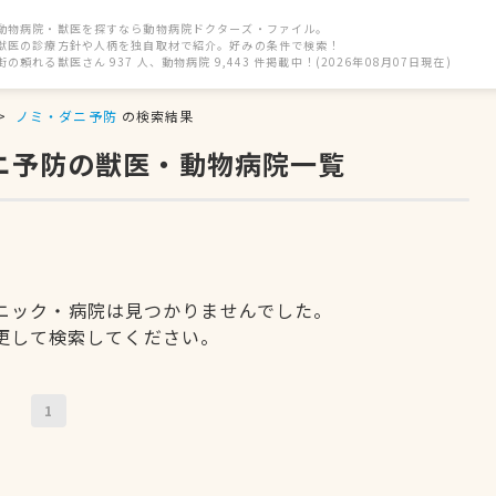
動物病院・獣医を探すなら動物病院ドクターズ・ファイル。
獣医の診療方針や人柄を独自取材で紹介。好みの条件で検索！
街の頼れる獣医さん 937 人、動物病院 9,443 件掲載中！(2026年08月07日現在)
ノミ・ダニ予防
の検索結果
ダニ予防の獣医・動物病院一覧
ニック・病院は見つかりませんでした。
更して検索してください。
1