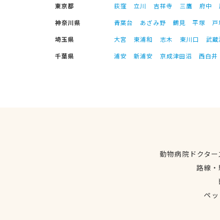
東京都
荻窪
立川
吉祥寺
三鷹
府中
神奈川県
青葉台
あざみ野
鶴見
平塚
戸
埼玉県
大宮
東浦和
志木
東川口
武蔵
千葉県
浦安
新浦安
京成津田沼
西白井
動物病院ドクター
路線・
ペッ