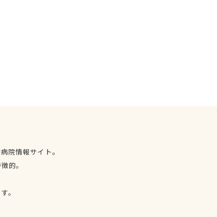
物病院情報サイト。
特徴的。
、
ます。