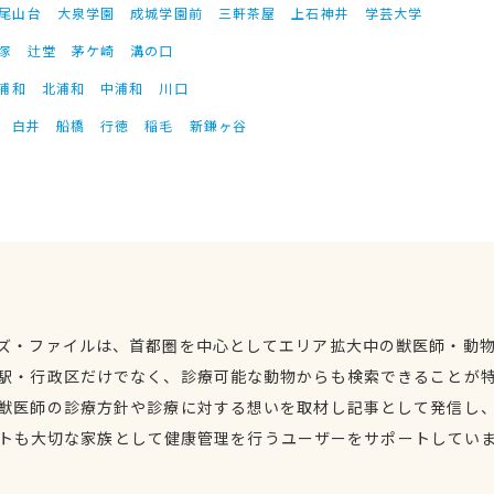
尾山台
大泉学園
成城学園前
三軒茶屋
上石神井
学芸大学
塚
辻堂
茅ケ崎
溝の口
浦和
北浦和
中浦和
川口
白井
船橋
行徳
稲毛
新鎌ヶ谷
ズ・ファイルは、首都圏を中心としてエリア拡大中の獣医師・動
駅・行政区だけでなく、診療可能な動物からも検索できることが
獣医師の診療方針や診療に対する想いを取材し記事として発信し
トも大切な家族として健康管理を行うユーザーをサポートしてい