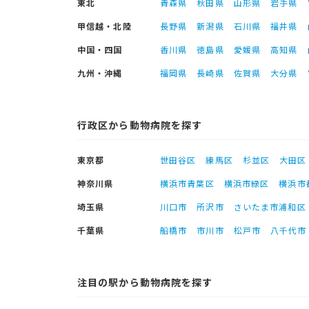
東北
青森県
秋田県
山形県
岩手県
甲信越・北陸
長野県
新潟県
石川県
福井県
中国・四国
香川県
徳島県
愛媛県
高知県
九州・沖縄
福岡県
長崎県
佐賀県
大分県
行政区から動物病院を探す
東京都
世田谷区
練馬区
杉並区
大田区
神奈川県
横浜市青葉区
横浜市緑区
横浜市
埼玉県
川口市
所沢市
さいたま市浦和区
千葉県
船橋市
市川市
松戸市
八千代市
注目の駅から動物病院を探す