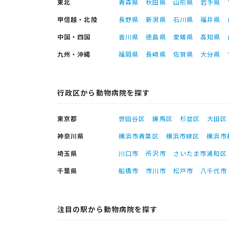
東北
青森県
秋田県
山形県
岩手県
甲信越・北陸
長野県
新潟県
石川県
福井県
中国・四国
香川県
徳島県
愛媛県
高知県
九州・沖縄
福岡県
長崎県
佐賀県
大分県
行政区から動物病院を探す
東京都
世田谷区
練馬区
杉並区
大田区
神奈川県
横浜市青葉区
横浜市緑区
横浜市
埼玉県
川口市
所沢市
さいたま市浦和区
千葉県
船橋市
市川市
松戸市
八千代市
注目の駅から動物病院を探す