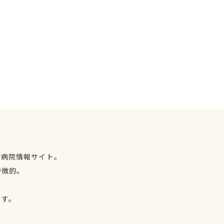
物病院情報サイト。
特徴的。
、
ます。