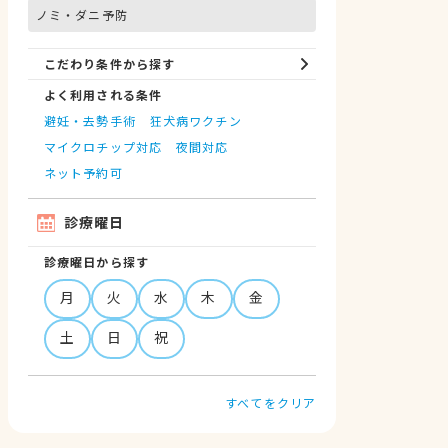
ノミ・ダニ予防
こだわり条件から探す
よく利用される条件
避妊・去勢手術
狂犬病ワクチン
マイクロチップ対応
夜間対応
ネット予約可
診療曜日
診療曜日から探す
月
火
水
木
金
土
日
祝
すべてをクリア