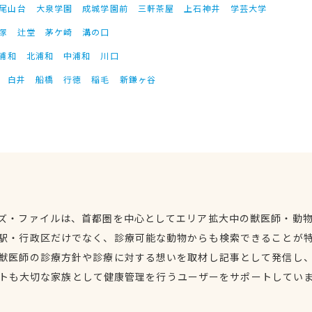
尾山台
大泉学園
成城学園前
三軒茶屋
上石神井
学芸大学
塚
辻堂
茅ケ崎
溝の口
浦和
北浦和
中浦和
川口
白井
船橋
行徳
稲毛
新鎌ヶ谷
ズ・ファイルは、首都圏を中心としてエリア拡大中の獣医師・動
駅・行政区だけでなく、診療可能な動物からも検索できることが
獣医師の診療方針や診療に対する想いを取材し記事として発信し
トも大切な家族として健康管理を行うユーザーをサポートしてい