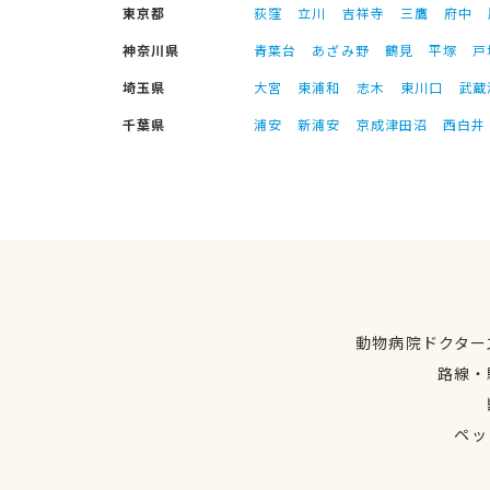
東京都
荻窪
立川
吉祥寺
三鷹
府中
神奈川県
青葉台
あざみ野
鶴見
平塚
戸
埼玉県
大宮
東浦和
志木
東川口
武蔵
千葉県
浦安
新浦安
京成津田沼
西白井
動物病院ドクター
路線・
ペッ