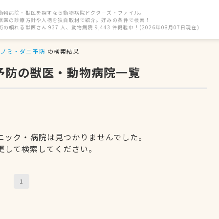
動物病院・獣医を探すなら動物病院ドクターズ・ファイル。
獣医の診療方針や人柄を独自取材で紹介。好みの条件で検索！
街の頼れる獣医さん 937 人、動物病院 9,443 件掲載中！(2026年08月07日現在)
ノミ・ダニ予防
の検索結果
予防の獣医・動物病院一覧
ニック・病院は見つかりませんでした。
更して検索してください。
1