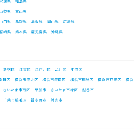
宮城県
福島県
山梨県
富山県
山口県
鳥取県
島根県
岡山県
広島県
宮崎県
熊本県
鹿児島県
沖縄県
新宿区
江東区
江戸川区
品川区
中野区
都筑区
横浜市港北区
横浜市港南区
横浜市鶴見区
横浜市戸塚区
横浜
さいたま市南区
草加市
さいたま市緑区
越谷市
千葉市稲毛区
習志野市
浦安市