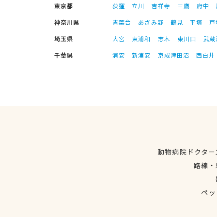
東京都
荻窪
立川
吉祥寺
三鷹
府中
神奈川県
青葉台
あざみ野
鶴見
平塚
戸
埼玉県
大宮
東浦和
志木
東川口
武蔵
千葉県
浦安
新浦安
京成津田沼
西白井
動物病院ドクター
路線・
ペッ