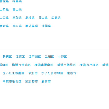
宮城県
福島県
山梨県
富山県
山口県
鳥取県
島根県
岡山県
広島県
宮崎県
熊本県
鹿児島県
沖縄県
新宿区
江東区
江戸川区
品川区
中野区
都筑区
横浜市港北区
横浜市港南区
横浜市鶴見区
横浜市戸塚区
横浜
さいたま市南区
草加市
さいたま市緑区
越谷市
千葉市稲毛区
習志野市
浦安市