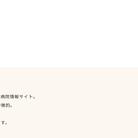
物病院情報サイト。
特徴的。
、
ます。