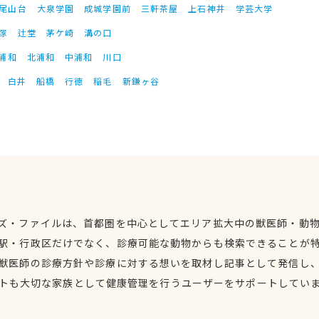
尾山台
大泉学園
成城学園前
三軒茶屋
上石神井
学芸大学
塚
辻堂
茅ケ崎
溝の口
浦和
北浦和
中浦和
川口
白井
船橋
行徳
稲毛
新鎌ヶ谷
ズ・ファイルは、首都圏を中心としてエリア拡大中の獣医師・動
駅・行政区だけでなく、診療可能な動物からも検索できることが
獣医師の診療方針や診療に対する想いを取材し記事として発信し
トも大切な家族として健康管理を行うユーザーをサポートしてい