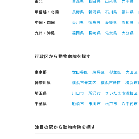
東北
青森県
秋田県
山形県
岩手県
甲信越・北陸
長野県
新潟県
石川県
福井県
中国・四国
香川県
徳島県
愛媛県
高知県
九州・沖縄
福岡県
長崎県
佐賀県
大分県
行政区から動物病院を探す
東京都
世田谷区
練馬区
杉並区
大田区
神奈川県
横浜市青葉区
横浜市緑区
横浜市
埼玉県
川口市
所沢市
さいたま市浦和区
千葉県
船橋市
市川市
松戸市
八千代市
注目の駅から動物病院を探す