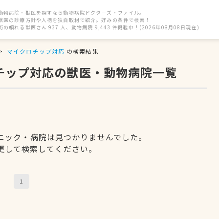
動物病院・獣医を探すなら動物病院ドクターズ・ファイル。
獣医の診療方針や人柄を独自取材で紹介。好みの条件で検索！
街の頼れる獣医さん 937 人、動物病院 9,443 件掲載中！(2026年08月08日現在)
マイクロチップ対応
の検索結果
ロチップ対応の獣医・動物病院一覧
ニック・病院は見つかりませんでした。
更して検索してください。
1