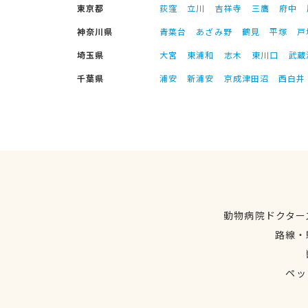
東京都
荻窪
立川
吉祥寺
三鷹
府中
神奈川県
青葉台
あざみ野
鶴見
平塚
戸
埼玉県
大宮
東浦和
志木
東川口
武蔵
千葉県
浦安
新浦安
京成津田沼
西白井
動物病院ドクター
路線・
ペッ