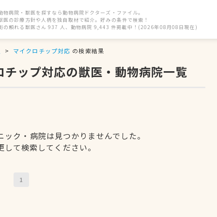
動物病院・獣医を探すなら動物病院ドクターズ・ファイル。
獣医の診療方針や人柄を独自取材で紹介。好みの条件で検索！
街の頼れる獣医さん 937 人、動物病院 9,443 件掲載中！(2026年08月08日現在)
駅
マイクロチップ対応
の検索結果
クロチップ対応の獣医・動物病院一覧
ニック・病院は見つかりませんでした。
更して検索してください。
1