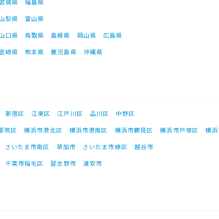
宮城県
福島県
山梨県
富山県
山口県
鳥取県
島根県
岡山県
広島県
宮崎県
熊本県
鹿児島県
沖縄県
新宿区
江東区
江戸川区
品川区
中野区
都筑区
横浜市港北区
横浜市港南区
横浜市鶴見区
横浜市戸塚区
横浜
さいたま市南区
草加市
さいたま市緑区
越谷市
千葉市稲毛区
習志野市
浦安市