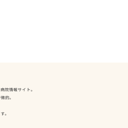
物病院情報サイト。
特徴的。
、
ます。