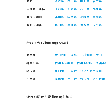
東北
青森県
秋田県
山形県
岩手県
甲信越・北陸
長野県
新潟県
石川県
福井県
中国・四国
香川県
徳島県
愛媛県
高知県
九州・沖縄
福岡県
長崎県
佐賀県
大分県
行政区から動物病院を探す
東京都
世田谷区
練馬区
杉並区
大田区
神奈川県
横浜市青葉区
横浜市緑区
横浜市
埼玉県
川口市
所沢市
さいたま市浦和区
千葉県
船橋市
市川市
松戸市
八千代市
注目の駅から動物病院を探す