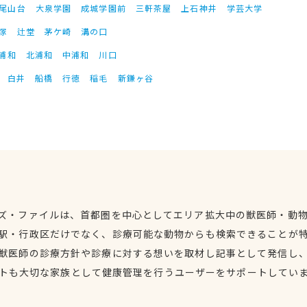
尾山台
大泉学園
成城学園前
三軒茶屋
上石神井
学芸大学
塚
辻堂
茅ケ崎
溝の口
浦和
北浦和
中浦和
川口
白井
船橋
行徳
稲毛
新鎌ヶ谷
ズ・ファイルは、首都圏を中心としてエリア拡大中の獣医師・動
駅・行政区だけでなく、診療可能な動物からも検索できることが
獣医師の診療方針や診療に対する想いを取材し記事として発信し
トも大切な家族として健康管理を行うユーザーをサポートしてい