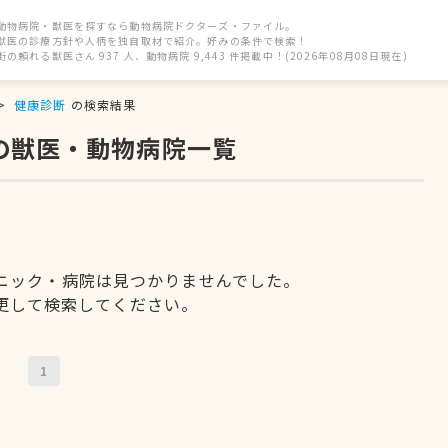
動物病院・獣医を探すなら動物病院ドクターズ・ファイル。
獣医の診療方針や人柄を独自取材で紹介。好みの条件で検索！
街の頼れる獣医さん 937 人、動物病院 9,443 件掲載中！(2026年08月08日現在)
健康診断
の検索結果
の獣医・動物病院一覧
ニック・病院は見つかりませんでした。
更して検索してください。
1