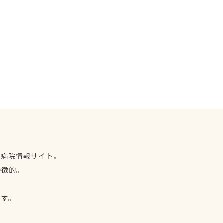
物病院情報サイト。
特徴的。
、
ます。