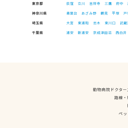
東京都
荻窪
立川
吉祥寺
三鷹
府中
神奈川県
青葉台
あざみ野
鶴見
平塚
戸
埼玉県
大宮
東浦和
志木
東川口
武蔵
千葉県
浦安
新浦安
京成津田沼
西白井
動物病院ドクター
路線・
ペッ