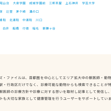
尾山台
大泉学園
成城学園前
三軒茶屋
上石神井
学芸大学
塚
辻堂
茅ケ崎
溝の口
浦和
北浦和
中浦和
川口
白井
船橋
行徳
稲毛
新鎌ヶ谷
ズ・ファイルは、首都圏を中心としてエリア拡大中の獣医師・動
駅・行政区だけでなく、診療可能な動物からも検索できることが
獣医師の診療方針や診療に対する想いを取材し記事として発信し
トも大切な家族として健康管理を行うユーザーをサポートしてい