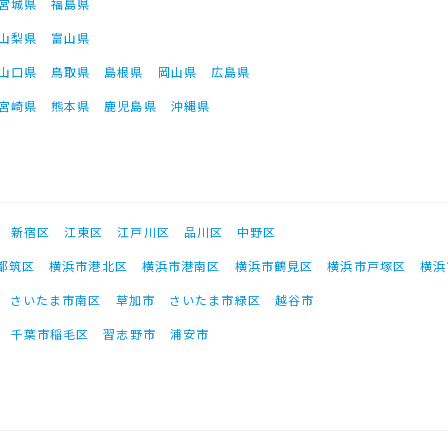
宮城県
福島県
山梨県
富山県
山口県
鳥取県
島根県
岡山県
広島県
宮崎県
熊本県
鹿児島県
沖縄県
新宿区
江東区
江戸川区
品川区
中野区
都筑区
横浜市港北区
横浜市港南区
横浜市鶴見区
横浜市戸塚区
横浜
さいたま市南区
草加市
さいたま市緑区
越谷市
千葉市稲毛区
習志野市
浦安市