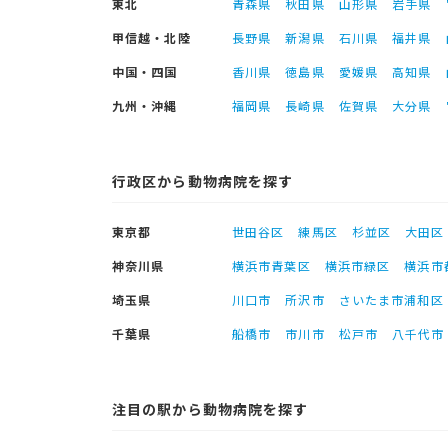
東北
青森県
秋田県
山形県
岩手県
甲信越・北陸
長野県
新潟県
石川県
福井県
中国・四国
香川県
徳島県
愛媛県
高知県
九州・沖縄
福岡県
長崎県
佐賀県
大分県
行政区から動物病院を探す
東京都
世田谷区
練馬区
杉並区
大田区
神奈川県
横浜市青葉区
横浜市緑区
横浜市
埼玉県
川口市
所沢市
さいたま市浦和区
千葉県
船橋市
市川市
松戸市
八千代市
注目の駅から動物病院を探す