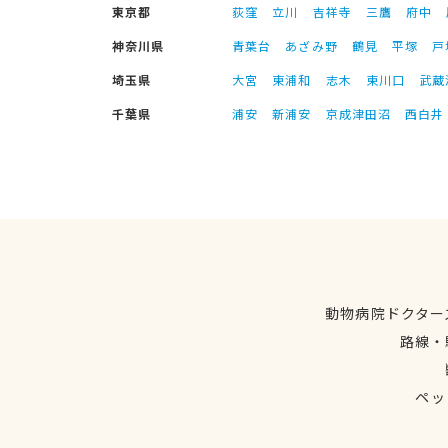
東京都
荻窪
立川
吉祥寺
三鷹
府中
神奈川県
青葉台
あざみ野
鶴見
平塚
戸
埼玉県
大宮
東浦和
志木
東川口
武蔵
千葉県
浦安
新浦安
京成津田沼
西白井
動物病院ドクター
路線・
ペッ