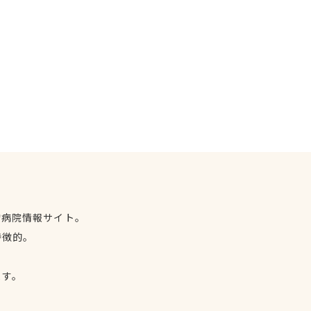
物病院情報サイト。
特徴的。
、
ます。