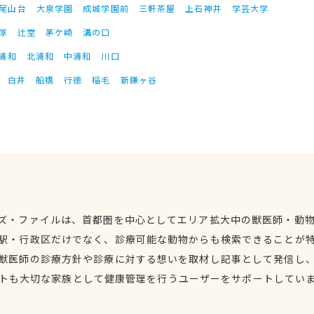
尾山台
大泉学園
成城学園前
三軒茶屋
上石神井
学芸大学
塚
辻堂
茅ケ崎
溝の口
浦和
北浦和
中浦和
川口
白井
船橋
行徳
稲毛
新鎌ヶ谷
ズ・ファイルは、首都圏を中心としてエリア拡大中の獣医師・動
駅・行政区だけでなく、診療可能な動物からも検索できることが
獣医師の診療方針や診療に対する想いを取材し記事として発信し
トも大切な家族として健康管理を行うユーザーをサポートしてい