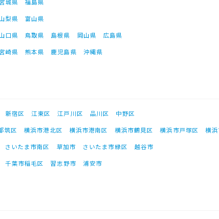
宮城県
福島県
山梨県
富山県
山口県
鳥取県
島根県
岡山県
広島県
宮崎県
熊本県
鹿児島県
沖縄県
新宿区
江東区
江戸川区
品川区
中野区
都筑区
横浜市港北区
横浜市港南区
横浜市鶴見区
横浜市戸塚区
横浜
さいたま市南区
草加市
さいたま市緑区
越谷市
千葉市稲毛区
習志野市
浦安市