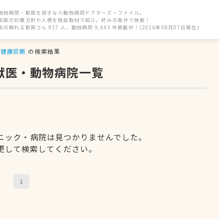
動物病院・獣医を探すなら動物病院ドクターズ・ファイル。
獣医の診療方針や人柄を独自取材で紹介。好みの条件で検索！
街の頼れる獣医さん 937 人、動物病院 9,443 件掲載中！(2026年08月07日現在)
健康診断
の検索結果
獣医・動物病院一覧
ニック・病院は見つかりませんでした。
更して検索してください。
1