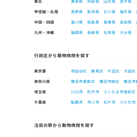
東北
青森県
秋田県
山形県
岩手県
甲信越・北陸
長野県
新潟県
石川県
福井県
中国・四国
香川県
徳島県
愛媛県
高知県
九州・沖縄
福岡県
長崎県
佐賀県
大分県
行政区から動物病院を探す
東京都
世田谷区
練馬区
杉並区
大田区
神奈川県
横浜市青葉区
横浜市緑区
横浜市
埼玉県
川口市
所沢市
さいたま市浦和区
千葉県
船橋市
市川市
松戸市
八千代市
注目の駅から動物病院を探す