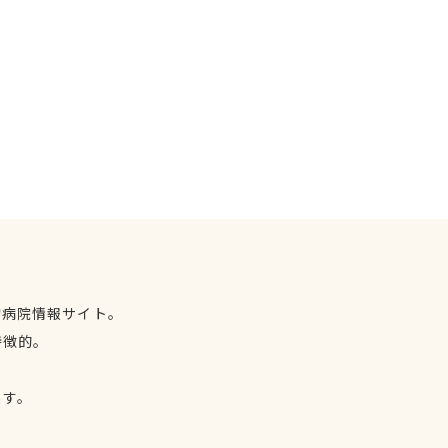
物病院情報サイト。
特徴的。
、
ます。