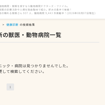
動物病院・獣医を探すなら動物病院ドクターズ・ファイル。
獣医の診療方針や人柄を独自取材で紹介。好みの条件で検索！
街の頼れる獣医さん 937 人、動物病院 9,443 件掲載中！(2026年08月07日現在)
駅
健康診断
の検索結果
断の獣医・動物病院一覧
ニック・病院は見つかりませんでした。
更して検索してください。
1