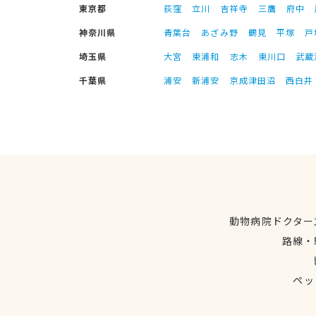
東京都
荻窪
立川
吉祥寺
三鷹
府中
神奈川県
青葉台
あざみ野
鶴見
平塚
戸
埼玉県
大宮
東浦和
志木
東川口
武蔵
千葉県
浦安
新浦安
京成津田沼
西白井
動物病院ドクター
路線・
ペッ