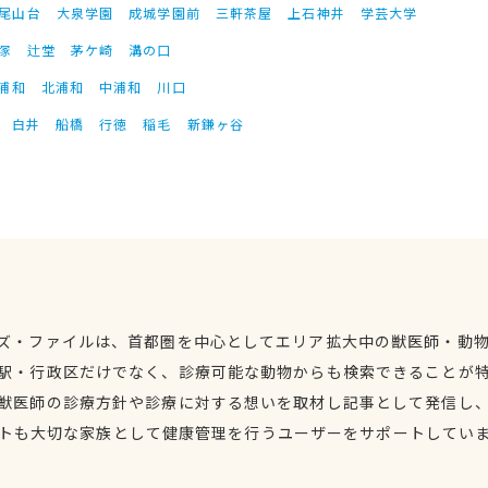
尾山台
大泉学園
成城学園前
三軒茶屋
上石神井
学芸大学
塚
辻堂
茅ケ崎
溝の口
浦和
北浦和
中浦和
川口
白井
船橋
行徳
稲毛
新鎌ヶ谷
ズ・ファイルは、首都圏を中心としてエリア拡大中の獣医師・動
駅・行政区だけでなく、診療可能な動物からも検索できることが
獣医師の診療方針や診療に対する想いを取材し記事として発信し
トも大切な家族として健康管理を行うユーザーをサポートしてい