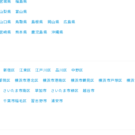
宮城県
福島県
山梨県
富山県
山口県
鳥取県
島根県
岡山県
広島県
宮崎県
熊本県
鹿児島県
沖縄県
新宿区
江東区
江戸川区
品川区
中野区
都筑区
横浜市港北区
横浜市港南区
横浜市鶴見区
横浜市戸塚区
横浜
さいたま市南区
草加市
さいたま市緑区
越谷市
千葉市稲毛区
習志野市
浦安市