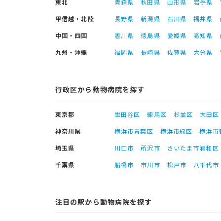
東北
青森県
秋田県
山形県
岩手県
甲信越・北陸
長野県
新潟県
石川県
福井県
中国・四国
香川県
徳島県
愛媛県
高知県
九州・沖縄
福岡県
長崎県
佐賀県
大分県
行政区から動物病院を探す
東京都
世田谷区
練馬区
杉並区
大田区
神奈川県
横浜市青葉区
横浜市緑区
横浜市
埼玉県
川口市
所沢市
さいたま市浦和区
千葉県
船橋市
市川市
松戸市
八千代市
注目の駅から動物病院を探す